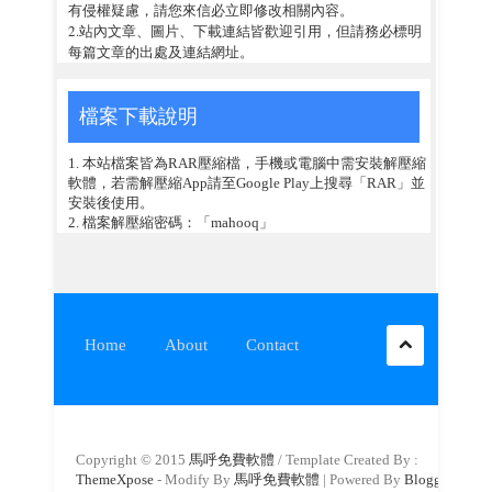
有侵權疑慮，請您來信必立即修改相關內容。
2.站內文章、圖片、下載連結皆歡迎引用，但請務必標明
每篇文章的出處及連結網址。
檔案下載說明
1. 本站檔案皆為RAR壓縮檔，手機或電腦中需安裝解壓縮
軟體，若需解壓縮App請至Google Play上搜尋「RAR」並
安裝後使用。
2. 檔案解壓縮密碼：「mahooq」
Home
About
Contact
Copyright © 2015
馬呼免費軟體
/ Template Created By :
ThemeXpose
- Modify By
馬呼免費軟體
| Powered By
Blogger