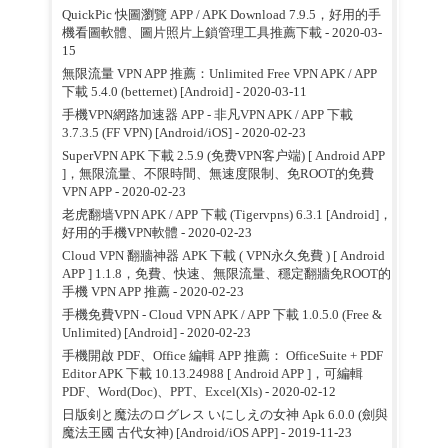
QuickPic 快圖瀏覽 APP / APK Download 7.9.5，好用的手
機看圖軟體、圖片照片上鎖管理工具推薦下載
- 2020-03-
15
無限流量 VPN APP 推薦：Unlimited Free VPN APK / APP
下載 5.4.0 (betternet) [Android]
- 2020-03-11
手機VPN網路加速器 APP - 非凡VPN APK / APP 下載
3.7.3.5 (FF VPN) [Android/iOS]
- 2020-02-23
SuperVPN APK 下載 2.5.9 (免费VPN客户端) [ Android APP
]，無限流量、不限時間、無速度限制、免ROOT的免費
VPN APP
- 2020-02-23
老虎翻墙VPN APK / APP 下載 (Tigervpns) 6.3.1 [Android]，
好用的手機VPN軟體
- 2020-02-23
Cloud VPN 翻牆神器 APK 下載 ( VPN永久免費 ) [ Android
APP ] 1.1.8，免費、快速、無限流量、穩定翻牆免ROOT的
手機 VPN APP 推薦
- 2020-02-23
手機免費VPN - Cloud VPN APK / APP 下載 1.0.5.0 (Free &
Unlimited) [Android]
- 2020-02-23
手機開啟 PDF、Office 編輯 APP 推薦： OfficeSuite + PDF
Editor APK 下載 10.13.24988 [ Android APP ]，可編輯
PDF、Word(Doc)、PPT、Excel(Xls)
- 2020-02-12
日版剣と魔法のログレス いにしえの女神 Apk 6.0.0 (劍與
魔法王國 古代女神) [Android/iOS APP]
- 2019-11-23