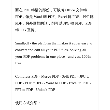
而在 PDF 轉檔的部份，可以將 Office 文件轉
PDF，像是 Word 轉 PDF、Excel 轉 PDF、PPT 轉
PDF，另外圖檔的話，則可以 JPG 轉 PDF、PDF
轉 JPG 互轉。
Smallpdf - the platform that makes it super easy to
convert and edit all your PDF files. Solving all
your PDF problems in one place - and yes, 100%
free.
‎Compress PDF - ‎Merge PDF - Spilt PDF‎ - ‎JPG to
PDF - ‎PDF to JPG - ‎Word to PDF - ‎Excel to PDF -
‎PPT to PDF - ‎Unlock PDF
使用方式介紹：