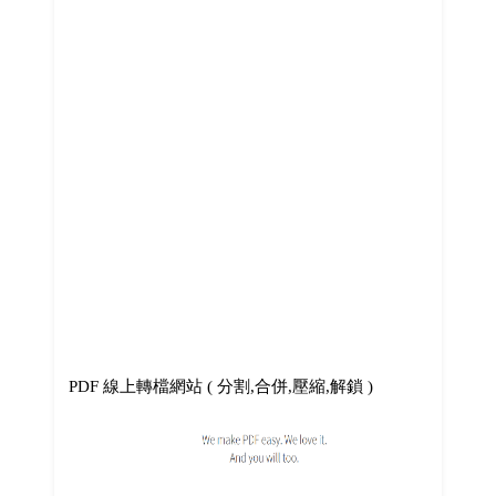
PDF 線上轉檔網站 ( 分割,合併,壓縮,解鎖 )