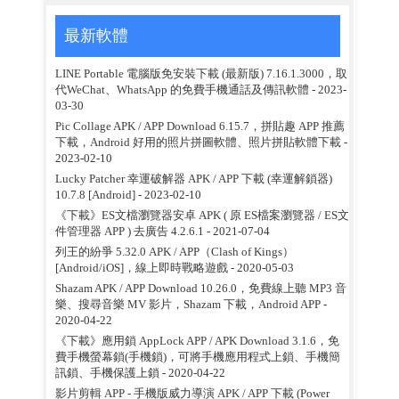
最新軟體
LINE Portable 電腦版免安裝下載 (最新版) 7.16.1.3000，取
代WeChat、WhatsApp 的免費手機通話及傳訊軟體
- 2023-
03-30
Pic Collage APK / APP Download 6.15.7，拼貼趣 APP 推薦
下載，Android 好用的照片拼圖軟體、照片拼貼軟體下載
-
2023-02-10
Lucky Patcher 幸運破解器 APK / APP 下載 (幸運解鎖器)
10.7.8 [Android]
- 2023-02-10
《下載》ES文檔瀏覽器安卓 APK ( 原 ES檔案瀏覽器 / ES文
件管理器 APP ) 去廣告 4.2.6.1
- 2021-07-04
列王的紛爭 5.32.0 APK / APP（Clash of Kings）
[Android/iOS]，線上即時戰略遊戲
- 2020-05-03
Shazam APK / APP Download 10.26.0，免費線上聽 MP3 音
樂、搜尋音樂 MV 影片，Shazam 下載，Android APP
-
2020-04-22
《下載》應用鎖 AppLock APP / APK Download 3.1.6，免
費手機螢幕鎖(手機鎖)，可將手機應用程式上鎖、手機簡
訊鎖、手機保護上鎖
- 2020-04-22
影片剪輯 APP - 手機版威力導演 APK / APP 下載 (Power