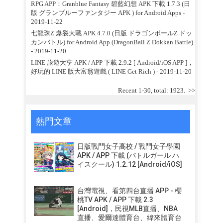
RPG APP：Granblue Fantasy 碧藍幻想 APK 下載 1.7.3 (日
版 グランブルーファンタジー APK ) for Android Apps
-
2019-11-22
七龍珠Z 爆裂大戰 APK 4.7.0 (日版 ドラゴンボールZ ドッ
カンバトル) for Android App (DragonBall Z Dokkan Battle)
- 2019-11-20
LINE 旅遊大亨 APK / APP 下載 2.9.2 [ Android/iOS APP ]，
好玩的 LINE 版大富翁遊戲 ( LINE Get Rich )
- 2019-11-20
Recent 1-30, total: 1923.
>>
熱門文章
日版戰鬥女子高校 / 戰鬥女子學園
APK / APP 下載 (バトルガール ハ
イスクール) 1.2.12 [Android/iOS]
台灣電視、看第四台直播 APP - 櫻
桃TV APK / APP 下載 2.3
[Android]，民視MLB直播、NBA
直播、愛爾達體育台、緯來體育台