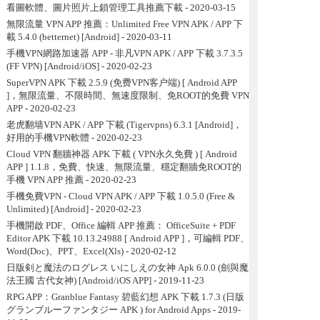
看圖軟體、圖片照片上鎖管理工具推薦下載
- 2020-03-15
無限流量 VPN APP 推薦：Unlimited Free VPN APK / APP 下
載 5.4.0 (betternet) [Android]
- 2020-03-11
手機VPN網路加速器 APP - 非凡VPN APK / APP 下載 3.7.3.5
(FF VPN) [Android/iOS]
- 2020-02-23
SuperVPN APK 下載 2.5.9 (免费VPN客户端) [ Android APP
]，無限流量、不限時間、無速度限制、免ROOT的免費 VPN
APP
- 2020-02-23
老虎翻墙VPN APK / APP 下載 (Tigervpns) 6.3.1 [Android]，
好用的手機VPN軟體
- 2020-02-23
Cloud VPN 翻牆神器 APK 下載 ( VPN永久免費 ) [ Android
APP ] 1.1.8，免費、快速、無限流量、穩定翻牆免ROOT的
手機 VPN APP 推薦
- 2020-02-23
手機免費VPN - Cloud VPN APK / APP 下載 1.0.5.0 (Free &
Unlimited) [Android]
- 2020-02-23
手機開啟 PDF、Office 編輯 APP 推薦： OfficeSuite + PDF
Editor APK 下載 10.13.24988 [ Android APP ]，可編輯 PDF、
Word(Doc)、PPT、Excel(Xls)
- 2020-02-12
日版剣と魔法のログレス いにしえの女神 Apk 6.0.0 (劍與魔
法王國 古代女神) [Android/iOS APP]
- 2019-11-23
RPG APP：Granblue Fantasy 碧藍幻想 APK 下載 1.7.3 (日版
グランブルーファンタジー APK ) for Android Apps
- 2019-