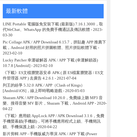
最新軟體
LINE Portable 電腦版免安裝下載 (最新版) 7.16.1.3000，取
代WeChat、WhatsApp 的免費手機通話及傳訊軟體
- 2023-
03-30
Pic Collage APK / APP Download 6.15.7，拼貼趣 APP 推薦下
載，Android 好用的照片拼圖軟體、照片拼貼軟體下載
-
2023-02-10
Lucky Patcher 幸運破解器 APK / APP 下載 (幸運解鎖器)
10.7.8 [Android]
- 2023-02-10
《下載》ES文檔瀏覽器安卓 APK ( 原 ES檔案瀏覽器 / ES文
件管理器 APP ) 去廣告 4.2.6.1
- 2021-07-04
列王的紛爭 5.32.0 APK / APP（Clash of Kings）
[Android/iOS]，線上即時戰略遊戲
- 2020-05-03
Shazam APK / APP Download 10.26.0，免費線上聽 MP3 音
樂、搜尋音樂 MV 影片，Shazam 下載，Android APP
- 2020-
04-22
《下載》應用鎖 AppLock APP / APK Download 3.1.6，免費
手機螢幕鎖(手機鎖)，可將手機應用程式上鎖、手機簡訊
鎖、手機保護上鎖
- 2020-04-22
影片剪輯 APP - 手機版威力導演 APK / APP 下載 (Power