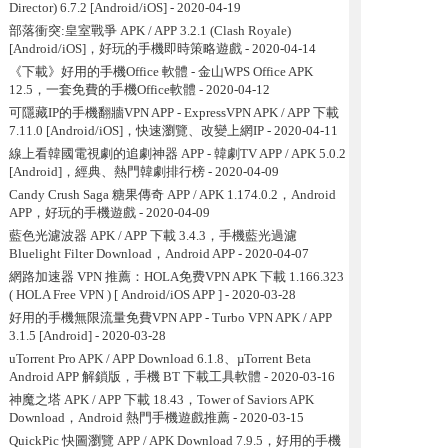
Director) 6.7.2 [Android/iOS]
- 2020-04-19
部落衝突:皇室戰爭 APK / APP 3.2.1 (Clash Royale)
[Android/iOS]，好玩的手機即時策略遊戲
- 2020-04-14
《下載》好用的手機Office 軟體 - 金山WPS Office APK
12.5，一套免費的手機Office軟體
- 2020-04-12
可隱藏IP的手機翻牆VPN APP - ExpressVPN APK / APP 下載
7.11.0 [Android/iOS]，快速瀏覽、改變上網IP
- 2020-04-11
線上看韓國電視劇的追劇神器 APP - 韓劇TV APP / APK 5.0.2
[Android]，經典、熱門韓劇排行榜
- 2020-04-09
Candy Crush Saga 糖果傳奇 APP / APK 1.174.0.2，Android
APP，好玩的手機遊戲
- 2020-04-09
藍色光濾波器 APK / APP 下載 3.4.3，手機藍光過濾
Bluelight Filter Download，Android APP
- 2020-04-07
網路加速器 VPN 推薦：HOLA免费VPN APK 下載 1.166.323
( HOLA Free VPN ) [ Android/iOS APP ]
- 2020-03-28
好用的手機無限流量免費VPN APP - Turbo VPN APK / APP
3.1.5 [Android]
- 2020-03-28
uTorrent Pro APK / APP Download 6.1.8、µTorrent Beta
Android APP 解鎖版，手機 BT 下載工具軟體
- 2020-03-16
神魔之塔 APK / APP 下載 18.43，Tower of Saviors APK
Download，Android 熱門手機遊戲推薦
- 2020-03-15
QuickPic 快圖瀏覽 APP / APK Download 7.9.5，好用的手機