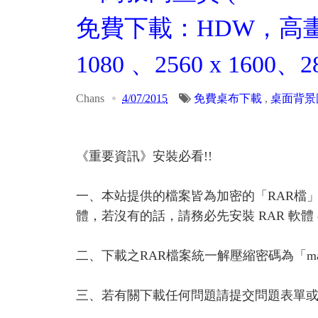
免費下載：HDW，高畫質
1080 、2560 x 1600、28
Chans
4/07/2015
免費桌布下載
,
桌面背景
《重要資訊》安裝必看!!
一、本站提供的檔案皆為加密的「RAR檔
體，若沒有的話，請務必先安裝 RAR 軟體 or A
二、下載之RAR檔案統一解壓縮密碼為「ma
三、若有關下載任何問題請提交問題表單