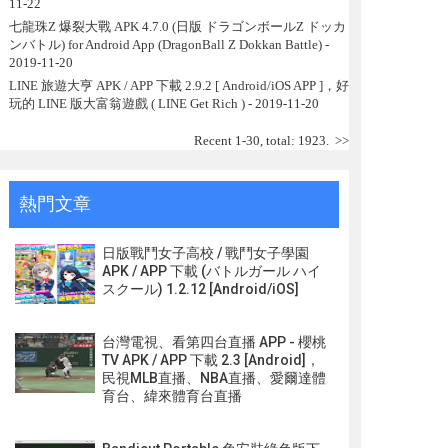
11-22
七龍珠Z 爆裂大戰 APK 4.7.0 (日版 ドラゴンボールZ ドッカ
ンバトル) for Android App (DragonBall Z Dokkan Battle)
-
2019-11-20
LINE 旅遊大亨 APK / APP 下載 2.9.2 [ Android/iOS APP ]，好
玩的 LINE 版大富翁遊戲 ( LINE Get Rich )
- 2019-11-20
Recent 1-30, total: 1923.
>>
熱門文章
日版戰鬥女子高校 / 戰鬥女子學園
APK / APP 下載 (バトルガール ハイ
スクール) 1.2.12 [Android/iOS]
台灣電視、看第四台直播 APP - 櫻桃
TV APK / APP 下載 2.3 [Android]，
民視MLB直播、NBA直播、愛爾達體
育台、緯來體育台直播