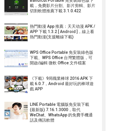
Bandicut Portable 免安裝綠色版下
載，免費影片分割、影片剪輯、影片
切割軟體推薦下載 3.1.0.422
熱門動漫 App 推薦：天天动漫 APK /
APP 下載 1.3.2 [ Android ]，線上看
熱門動漫(支援離線下載)
WPS Office Portable 免安裝綠色版
下載、WPS Office 台灣繁體版，可
開啟/編輯 微軟 Office 文件檔案
《下載》9局職業棒球 2016 APK 下
載 6.0.7，Android 最好玩的棒球遊
戲 APP
LINE Portable 電腦版免安裝下載
(最新版) 7.16.1.3000，取代
WeChat、WhatsApp 的免費手機通
話及傳訊軟體