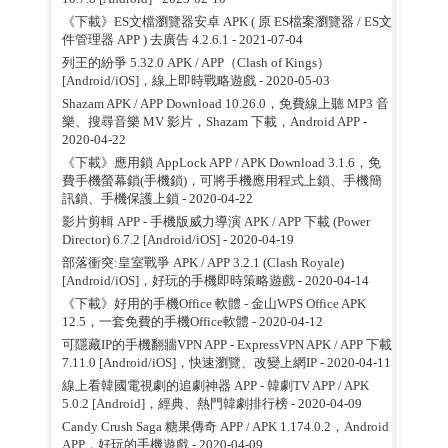
《下載》ES文檔瀏覽器安卓 APK ( 原 ES檔案瀏覽器 / ES文
件管理器 APP ) 去廣告 4.2.6.1
- 2021-07-04
列王的紛爭 5.32.0 APK / APP（Clash of Kings）
[Android/iOS]，線上即時戰略遊戲
- 2020-05-03
Shazam APK / APP Download 10.26.0，免費線上聽 MP3 音
樂、搜尋音樂 MV 影片，Shazam 下載，Android APP
-
2020-04-22
《下載》應用鎖 AppLock APP / APK Download 3.1.6，免
費手機螢幕鎖(手機鎖)，可將手機應用程式上鎖、手機簡
訊鎖、手機保護上鎖
- 2020-04-22
影片剪輯 APP - 手機版威力導演 APK / APP 下載 (Power
Director) 6.7.2 [Android/iOS]
- 2020-04-19
部落衝突:皇室戰爭 APK / APP 3.2.1 (Clash Royale)
[Android/iOS]，好玩的手機即時策略遊戲
- 2020-04-14
《下載》好用的手機Office 軟體 - 金山WPS Office APK
12.5，一套免費的手機Office軟體
- 2020-04-12
可隱藏IP的手機翻牆VPN APP - ExpressVPN APK / APP 下載
7.11.0 [Android/iOS]，快速瀏覽、改變上網IP
- 2020-04-11
線上看韓國電視劇的追劇神器 APP - 韓劇TV APP / APK
5.0.2 [Android]，經典、熱門韓劇排行榜
- 2020-04-09
Candy Crush Saga 糖果傳奇 APP / APK 1.174.0.2，Android
APP，好玩的手機遊戲
- 2020-04-09