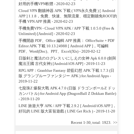
好用的手機VPN軟體
- 2020-02-23
Cloud VPN 翻牆神器 APK 下載 ( VPN永久免費 ) [ Android
APP ] 1.1.8，免費、快速、無限流量、穩定翻牆免ROOT的
手機 VPN APP 推薦
- 2020-02-23
手機免費VPN - Cloud VPN APK / APP 下載 1.0.5.0 (Free &
Unlimited) [Android]
- 2020-02-23
手機開啟 PDF、Office 編輯 APP 推薦： OfficeSuite + PDF
Editor APK 下載 10.13.24988 [ Android APP ]，可編輯
PDF、Word(Doc)、PPT、Excel(Xls)
- 2020-02-12
日版剣と魔法のログレス いにしえの女神 Apk 6.0.0 (劍與
魔法王國 古代女神) [Android/iOS APP]
- 2019-11-23
RPG APP：Granblue Fantasy 碧藍幻想 APK 下載 1.7.3 (日
版 グランブルーファンタジー APK ) for Android Apps
-
2019-11-22
七龍珠Z 爆裂大戰 APK 4.7.0 (日版 ドラゴンボールZ ドッ
カンバトル) for Android App (DragonBall Z Dokkan Battle)
- 2019-11-20
LINE 旅遊大亨 APK / APP 下載 2.9.2 [ Android/iOS APP ]，
好玩的 LINE 版大富翁遊戲 ( LINE Get Rich )
- 2019-11-20
Recent 1-30, total: 1923.
>>