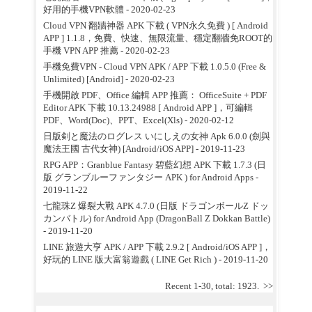
好用的手機VPN軟體
- 2020-02-23
Cloud VPN 翻牆神器 APK 下載 ( VPN永久免費 ) [ Android
APP ] 1.1.8，免費、快速、無限流量、穩定翻牆免ROOT的
手機 VPN APP 推薦
- 2020-02-23
手機免費VPN - Cloud VPN APK / APP 下載 1.0.5.0 (Free &
Unlimited) [Android]
- 2020-02-23
手機開啟 PDF、Office 編輯 APP 推薦： OfficeSuite + PDF
Editor APK 下載 10.13.24988 [ Android APP ]，可編輯
PDF、Word(Doc)、PPT、Excel(Xls)
- 2020-02-12
日版剣と魔法のログレス いにしえの女神 Apk 6.0.0 (劍與
魔法王國 古代女神) [Android/iOS APP]
- 2019-11-23
RPG APP：Granblue Fantasy 碧藍幻想 APK 下載 1.7.3 (日
版 グランブルーファンタジー APK ) for Android Apps
-
2019-11-22
七龍珠Z 爆裂大戰 APK 4.7.0 (日版 ドラゴンボールZ ドッ
カンバトル) for Android App (DragonBall Z Dokkan Battle)
- 2019-11-20
LINE 旅遊大亨 APK / APP 下載 2.9.2 [ Android/iOS APP ]，
好玩的 LINE 版大富翁遊戲 ( LINE Get Rich )
- 2019-11-20
Recent 1-30, total: 1923.
>>