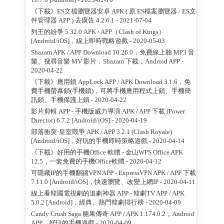
《下載》ES文檔瀏覽器安卓 APK ( 原 ES檔案瀏覽器 / ES文
件管理器 APP ) 去廣告 4.2.6.1
- 2021-07-04
列王的紛爭 5.32.0 APK / APP（Clash of Kings）
[Android/iOS]，線上即時戰略遊戲
- 2020-05-03
Shazam APK / APP Download 10.26.0，免費線上聽 MP3 音
樂、搜尋音樂 MV 影片，Shazam 下載，Android APP
-
2020-04-22
《下載》應用鎖 AppLock APP / APK Download 3.1.6，免
費手機螢幕鎖(手機鎖)，可將手機應用程式上鎖、手機簡
訊鎖、手機保護上鎖
- 2020-04-22
影片剪輯 APP - 手機版威力導演 APK / APP 下載 (Power
Director) 6.7.2 [Android/iOS]
- 2020-04-19
部落衝突:皇室戰爭 APK / APP 3.2.1 (Clash Royale)
[Android/iOS]，好玩的手機即時策略遊戲
- 2020-04-14
《下載》好用的手機Office 軟體 - 金山WPS Office APK
12.5，一套免費的手機Office軟體
- 2020-04-12
可隱藏IP的手機翻牆VPN APP - ExpressVPN APK / APP 下載
7.11.0 [Android/iOS]，快速瀏覽、改變上網IP
- 2020-04-11
線上看韓國電視劇的追劇神器 APP - 韓劇TV APP / APK
5.0.2 [Android]，經典、熱門韓劇排行榜
- 2020-04-09
Candy Crush Saga 糖果傳奇 APP / APK 1.174.0.2，Android
APP，好玩的手機遊戲
- 2020-04-09