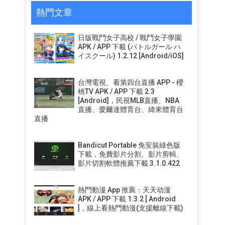
熱門文章
日版戰鬥女子高校 / 戰鬥女子學園
APK / APP 下載 (バトルガール ハ
イスクール) 1.2.12 [Android/iOS]
台灣電視、看第四台直播 APP - 櫻
桃TV APK / APP 下載 2.3
[Android]，民視MLB直播、NBA
直播、愛爾達體育台、緯來體育台
直播
Bandicut Portable 免安裝綠色版
下載，免費影片分割、影片剪輯、
影片切割軟體推薦下載 3.1.0.422
熱門動漫 App 推薦：天天动漫
APK / APP 下載 1.3.2 [ Android
]，線上看熱門動漫(支援離線下載)