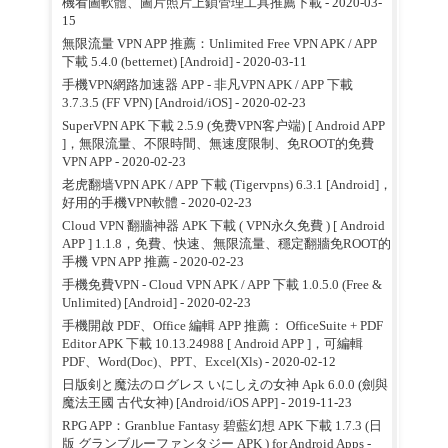
機看圖軟體、圖片照片上鎖管理工具推薦下載
- 2020-03-
15
無限流量 VPN APP 推薦：Unlimited Free VPN APK / APP
下載 5.4.0 (betternet) [Android]
- 2020-03-11
手機VPN網路加速器 APP - 非凡VPN APK / APP 下載
3.7.3.5 (FF VPN) [Android/iOS]
- 2020-02-23
SuperVPN APK 下載 2.5.9 (免费VPN客户端) [ Android APP
]，無限流量、不限時間、無速度限制、免ROOT的免費
VPN APP
- 2020-02-23
老虎翻墙VPN APK / APP 下載 (Tigervpns) 6.3.1 [Android]，
好用的手機VPN軟體
- 2020-02-23
Cloud VPN 翻牆神器 APK 下載 ( VPN永久免費 ) [ Android
APP ] 1.1.8，免費、快速、無限流量、穩定翻牆免ROOT的
手機 VPN APP 推薦
- 2020-02-23
手機免費VPN - Cloud VPN APK / APP 下載 1.0.5.0 (Free &
Unlimited) [Android]
- 2020-02-23
手機開啟 PDF、Office 編輯 APP 推薦： OfficeSuite + PDF
Editor APK 下載 10.13.24988 [ Android APP ]，可編輯
PDF、Word(Doc)、PPT、Excel(Xls)
- 2020-02-12
日版剣と魔法のログレス いにしえの女神 Apk 6.0.0 (劍與
魔法王國 古代女神) [Android/iOS APP]
- 2019-11-23
RPG APP：Granblue Fantasy 碧藍幻想 APK 下載 1.7.3 (日
版 グランブルーファンタジー APK ) for Android Apps
-