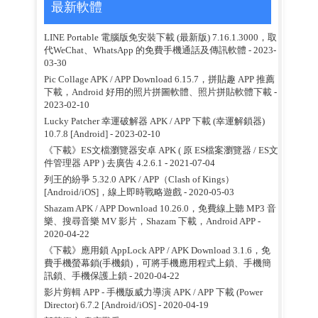
最新軟體
LINE Portable 電腦版免安裝下載 (最新版) 7.16.1.3000，取
代WeChat、WhatsApp 的免費手機通話及傳訊軟體
- 2023-
03-30
Pic Collage APK / APP Download 6.15.7，拼貼趣 APP 推薦
下載，Android 好用的照片拼圖軟體、照片拼貼軟體下載
-
2023-02-10
Lucky Patcher 幸運破解器 APK / APP 下載 (幸運解鎖器)
10.7.8 [Android]
- 2023-02-10
《下載》ES文檔瀏覽器安卓 APK ( 原 ES檔案瀏覽器 / ES文
件管理器 APP ) 去廣告 4.2.6.1
- 2021-07-04
列王的紛爭 5.32.0 APK / APP（Clash of Kings）
[Android/iOS]，線上即時戰略遊戲
- 2020-05-03
Shazam APK / APP Download 10.26.0，免費線上聽 MP3 音
樂、搜尋音樂 MV 影片，Shazam 下載，Android APP
-
2020-04-22
《下載》應用鎖 AppLock APP / APK Download 3.1.6，免
費手機螢幕鎖(手機鎖)，可將手機應用程式上鎖、手機簡
訊鎖、手機保護上鎖
- 2020-04-22
影片剪輯 APP - 手機版威力導演 APK / APP 下載 (Power
Director) 6.7.2 [Android/iOS]
- 2020-04-19