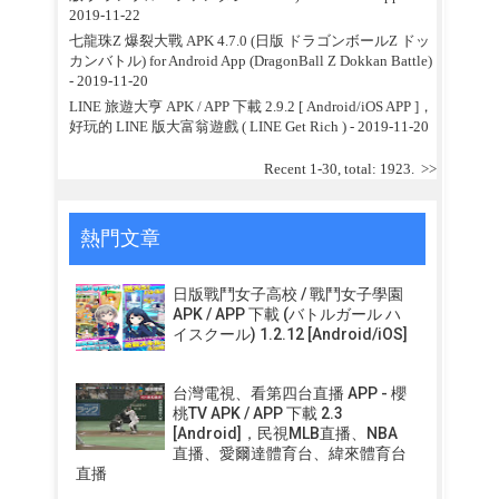
2019-11-22
七龍珠Z 爆裂大戰 APK 4.7.0 (日版 ドラゴンボールZ ドッ
カンバトル) for Android App (DragonBall Z Dokkan Battle)
- 2019-11-20
LINE 旅遊大亨 APK / APP 下載 2.9.2 [ Android/iOS APP ]，
好玩的 LINE 版大富翁遊戲 ( LINE Get Rich )
- 2019-11-20
Recent 1-30, total: 1923.
>>
熱門文章
日版戰鬥女子高校 / 戰鬥女子學園
APK / APP 下載 (バトルガール ハ
イスクール) 1.2.12 [Android/iOS]
台灣電視、看第四台直播 APP - 櫻
桃TV APK / APP 下載 2.3
[Android]，民視MLB直播、NBA
直播、愛爾達體育台、緯來體育台
直播