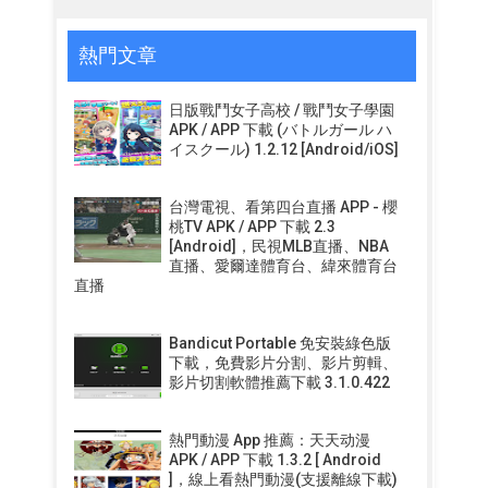
熱門文章
日版戰鬥女子高校 / 戰鬥女子學園
APK / APP 下載 (バトルガール ハ
イスクール) 1.2.12 [Android/iOS]
台灣電視、看第四台直播 APP - 櫻
桃TV APK / APP 下載 2.3
[Android]，民視MLB直播、NBA
直播、愛爾達體育台、緯來體育台
直播
Bandicut Portable 免安裝綠色版
下載，免費影片分割、影片剪輯、
影片切割軟體推薦下載 3.1.0.422
熱門動漫 App 推薦：天天动漫
APK / APP 下載 1.3.2 [ Android
]，線上看熱門動漫(支援離線下載)