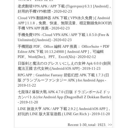
老虎翻墙VPN APK / APP 下載 (Tigervpns) 6.3.1 [Android]，
好用的手機VPN軟體
- 2020-02-23
Cloud VPN 翻牆神器 APK 下載 ( VPN永久免費 ) [ Android
APP ] 1.1.8，免費、快速、無限流量、穩定翻牆免ROOT的
手機 VPN APP 推薦
- 2020-02-23
手機免費VPN - Cloud VPN APK / APP 下載 1.0.5.0 (Free &
Unlimited) [Android]
- 2020-02-23
手機開啟 PDF、Office 編輯 APP 推薦： OfficeSuite + PDF
Editor APK 下載 10.13.24988 [ Android APP ]，可編輯
PDF、Word(Doc)、PPT、Excel(Xls)
- 2020-02-12
日版剣と魔法のログレス いにしえの女神 Apk 6.0.0 (劍與
魔法王國 古代女神) [Android/iOS APP]
- 2019-11-23
RPG APP：Granblue Fantasy 碧藍幻想 APK 下載 1.7.3 (日
版 グランブルーファンタジー APK ) for Android Apps
-
2019-11-22
七龍珠Z 爆裂大戰 APK 4.7.0 (日版 ドラゴンボールZ ドッ
カンバトル) for Android App (DragonBall Z Dokkan Battle)
- 2019-11-20
LINE 旅遊大亨 APK / APP 下載 2.9.2 [ Android/iOS APP ]，
好玩的 LINE 版大富翁遊戲 ( LINE Get Rich )
- 2019-11-20
Recent 1-30, total: 1923.
>>