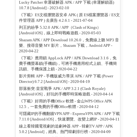
Lucky Patcher 幸運破解器 APK / APP 下載 (幸運解鎖器)
10.7.8 [Android]
- 2023-02-10
《下載》ES文檔瀏覽器安卓 APK ( 原 ES檔案瀏覽器 / ES文
件管理器 APP ) 去廣告 4.2.6.1
- 2021-07-04
列王的紛爭 5.32.0 APK / APP（Clash of Kings）
[Android/iOS]，線上即時戰略遊戲
- 2020-05-03
Shazam APK / APP Download 10.26.0，免費線上聽 MP3 音
樂、搜尋音樂 MV 影片，Shazam 下載，Android APP
-
2020-04-22
《下載》應用鎖 AppLock APP / APK Download 3.1.6，免
費手機螢幕鎖(手機鎖)，可將手機應用程式上鎖、手機簡
訊鎖、手機保護上鎖
- 2020-04-22
影片剪輯 APP - 手機版威力導演 APK / APP 下載 (Power
Director) 6.7.2 [Android/iOS]
- 2020-04-19
部落衝突:皇室戰爭 APK / APP 3.2.1 (Clash Royale)
[Android/iOS]，好玩的手機即時策略遊戲
- 2020-04-14
《下載》好用的手機Office 軟體 - 金山WPS Office APK
12.5，一套免費的手機Office軟體
- 2020-04-12
可隱藏IP的手機翻牆VPN APP - ExpressVPN APK / APP 下載
7.11.0 [Android/iOS]，快速瀏覽、改變上網IP
- 2020-04-11
線上看韓國電視劇的追劇神器 APP - 韓劇TV APP / APK
5.0.2 [Android]，經典、熱門韓劇排行榜
- 2020-04-09