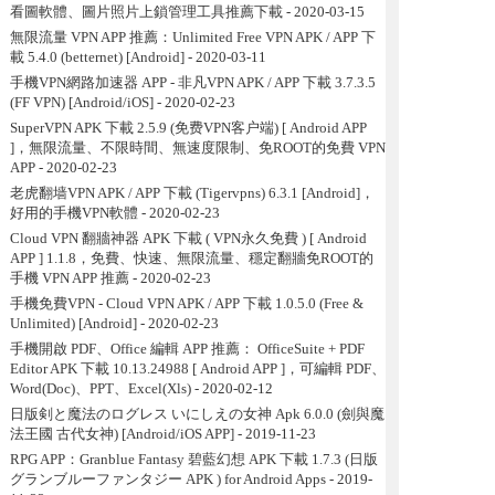
看圖軟體、圖片照片上鎖管理工具推薦下載
- 2020-03-15
無限流量 VPN APP 推薦：Unlimited Free VPN APK / APP 下
載 5.4.0 (betternet) [Android]
- 2020-03-11
手機VPN網路加速器 APP - 非凡VPN APK / APP 下載 3.7.3.5
(FF VPN) [Android/iOS]
- 2020-02-23
SuperVPN APK 下載 2.5.9 (免费VPN客户端) [ Android APP
]，無限流量、不限時間、無速度限制、免ROOT的免費 VPN
APP
- 2020-02-23
老虎翻墙VPN APK / APP 下載 (Tigervpns) 6.3.1 [Android]，
好用的手機VPN軟體
- 2020-02-23
Cloud VPN 翻牆神器 APK 下載 ( VPN永久免費 ) [ Android
APP ] 1.1.8，免費、快速、無限流量、穩定翻牆免ROOT的
手機 VPN APP 推薦
- 2020-02-23
手機免費VPN - Cloud VPN APK / APP 下載 1.0.5.0 (Free &
Unlimited) [Android]
- 2020-02-23
手機開啟 PDF、Office 編輯 APP 推薦： OfficeSuite + PDF
Editor APK 下載 10.13.24988 [ Android APP ]，可編輯 PDF、
Word(Doc)、PPT、Excel(Xls)
- 2020-02-12
日版剣と魔法のログレス いにしえの女神 Apk 6.0.0 (劍與魔
法王國 古代女神) [Android/iOS APP]
- 2019-11-23
RPG APP：Granblue Fantasy 碧藍幻想 APK 下載 1.7.3 (日版
グランブルーファンタジー APK ) for Android Apps
- 2019-