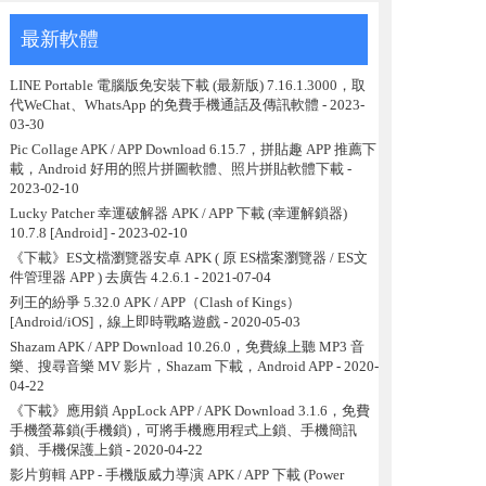
最新軟體
LINE Portable 電腦版免安裝下載 (最新版) 7.16.1.3000，取
代WeChat、WhatsApp 的免費手機通話及傳訊軟體
- 2023-
03-30
Pic Collage APK / APP Download 6.15.7，拼貼趣 APP 推薦下
載，Android 好用的照片拼圖軟體、照片拼貼軟體下載
-
2023-02-10
Lucky Patcher 幸運破解器 APK / APP 下載 (幸運解鎖器)
10.7.8 [Android]
- 2023-02-10
《下載》ES文檔瀏覽器安卓 APK ( 原 ES檔案瀏覽器 / ES文
件管理器 APP ) 去廣告 4.2.6.1
- 2021-07-04
列王的紛爭 5.32.0 APK / APP（Clash of Kings）
[Android/iOS]，線上即時戰略遊戲
- 2020-05-03
Shazam APK / APP Download 10.26.0，免費線上聽 MP3 音
樂、搜尋音樂 MV 影片，Shazam 下載，Android APP
- 2020-
04-22
《下載》應用鎖 AppLock APP / APK Download 3.1.6，免費
手機螢幕鎖(手機鎖)，可將手機應用程式上鎖、手機簡訊
鎖、手機保護上鎖
- 2020-04-22
影片剪輯 APP - 手機版威力導演 APK / APP 下載 (Power