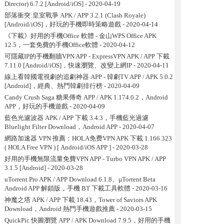
Director) 6.7.2 [Android/iOS]
- 2020-04-19
部落衝突:皇室戰爭 APK / APP 3.2.1 (Clash Royale)
[Android/iOS]，好玩的手機即時策略遊戲
- 2020-04-14
《下載》好用的手機Office 軟體 - 金山WPS Office APK
12.5，一套免費的手機Office軟體
- 2020-04-12
可隱藏IP的手機翻牆VPN APP - ExpressVPN APK / APP 下載
7.11.0 [Android/iOS]，快速瀏覽、改變上網IP
- 2020-04-11
線上看韓國電視劇的追劇神器 APP - 韓劇TV APP / APK 5.0.2
[Android]，經典、熱門韓劇排行榜
- 2020-04-09
Candy Crush Saga 糖果傳奇 APP / APK 1.174.0.2，Android
APP，好玩的手機遊戲
- 2020-04-09
藍色光濾波器 APK / APP 下載 3.4.3，手機藍光過濾
Bluelight Filter Download，Android APP
- 2020-04-07
網路加速器 VPN 推薦：HOLA免费VPN APK 下載 1.166.323
( HOLA Free VPN ) [ Android/iOS APP ]
- 2020-03-28
好用的手機無限流量免費VPN APP - Turbo VPN APK / APP
3.1.5 [Android]
- 2020-03-28
uTorrent Pro APK / APP Download 6.1.8、µTorrent Beta
Android APP 解鎖版，手機 BT 下載工具軟體
- 2020-03-16
神魔之塔 APK / APP 下載 18.43，Tower of Saviors APK
Download，Android 熱門手機遊戲推薦
- 2020-03-15
QuickPic 快圖瀏覽 APP / APK Download 7.9.5，好用的手機