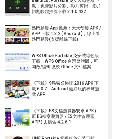
Bandicut Portable 免安裝綠色版下
載，免費影片分割、影片剪輯、影片
切割軟體推薦下載 3.1.0.422
熱門動漫 App 推薦：天天动漫 APK /
APP 下載 1.3.2 [ Android ]，線上看
熱門動漫(支援離線下載)
WPS Office Portable 免安裝綠色版
下載、WPS Office 台灣繁體版，可
開啟/編輯 微軟 Office 文件檔案
《下載》9局職業棒球 2016 APK 下
載 6.0.7，Android 最好玩的棒球遊
戲 APP
《下載》ES文檔瀏覽器安卓 APK (
原 ES檔案瀏覽器 / ES文件管理器
APP ) 去廣告 4.2.6.1
LINE Portable 電腦版免安裝下載