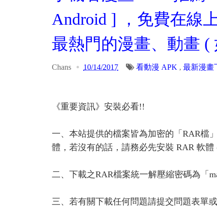
Android ] ，免
最熱門的漫畫、動畫 (
Chans
10/14/2017
看動漫 APK
,
最新漫畫
《重要資訊》安裝必看!!
一、本站提供的檔案皆為加密的「RAR檔
體，若沒有的話，請務必先安裝 RAR 軟體 or A
二、下載之RAR檔案統一解壓縮密碼為「ma
三、若有關下載任何問題請提交問題表單