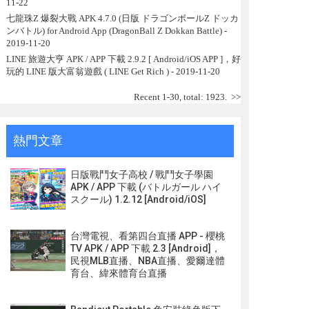
11-22
七龍珠Z 爆裂大戰 APK 4.7.0 (日版 ドラゴンボールZ ドッカ
ンバトル) for Android App (DragonBall Z Dokkan Battle)
-
2019-11-20
LINE 旅遊大亨 APK / APP 下載 2.9.2 [ Android/iOS APP ]，好
玩的 LINE 版大富翁遊戲 ( LINE Get Rich )
- 2019-11-20
Recent 1-30, total: 1923.
>>
熱門文章
日版戰鬥女子高校 / 戰鬥女子學園
APK / APP 下載 (バトルガール ハイ
スクール) 1.2.12 [Android/iOS]
台灣電視、看第四台直播 APP - 櫻桃
TV APK / APP 下載 2.3 [Android]，
民視MLB直播、NBA直播、愛爾達體
育台、緯來體育台直播