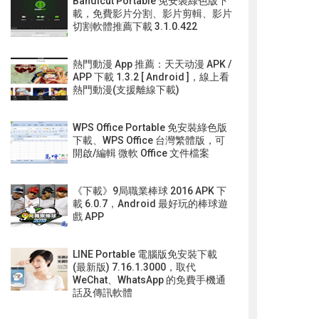
Bandicut Portable 免安裝綠色版下
載，免費影片分割、影片剪輯、影片
切割軟體推薦下載 3.1.0.422
熱門動漫 App 推薦：天天动漫 APK /
APP 下載 1.3.2 [ Android ]，線上看
熱門動漫(支援離線下載)
WPS Office Portable 免安裝綠色版
下載、WPS Office 台灣繁體版，可
開啟/編輯 微軟 Office 文件檔案
《下載》9局職業棒球 2016 APK 下
載 6.0.7，Android 最好玩的棒球遊
戲 APP
LINE Portable 電腦版免安裝下載
(最新版) 7.16.1.3000，取代
WeChat、WhatsApp 的免費手機通
話及傳訊軟體