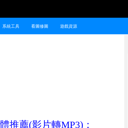
系統工具
看圖修圖
遊戲資源
推薦(影片轉MP3)：