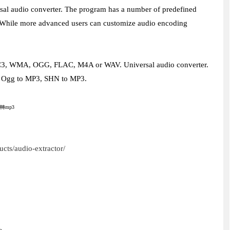
ersal audio converter. The program has a number of predefined
rs. While more advanced users can customize audio encoding
 AC3, WMA, OGG, FLAC, M4A or WAV. Universal audio converter.
 Ogg to MP3, SHN to MP3.
轉mp3
cts/audio-extractor/