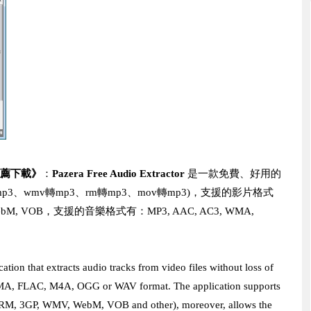
裝版推薦下載》
：
Pazera Free Audio Extractor
是一款免費、好用的
3、wmv轉mp3、rm轉mp3、mov轉mp3)，支援的影片格式
V, WebM, VOB，支援的音樂格式有：MP3, AAC, AC3, WMA,
ation that extracts audio tracks from video files without loss of
WMA, FLAC, M4A, OGG or WAV format. The application supports
 RM, 3GP, WMV, WebM, VOB and other), moreover, allows the