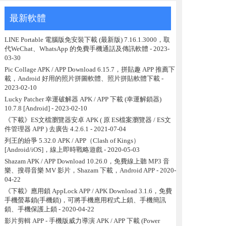
最新軟體
LINE Portable 電腦版免安裝下載 (最新版) 7.16.1.3000，取
代WeChat、WhatsApp 的免費手機通話及傳訊軟體
- 2023-
03-30
Pic Collage APK / APP Download 6.15.7，拼貼趣 APP 推薦下
載，Android 好用的照片拼圖軟體、照片拼貼軟體下載
-
2023-02-10
Lucky Patcher 幸運破解器 APK / APP 下載 (幸運解鎖器)
10.7.8 [Android]
- 2023-02-10
《下載》ES文檔瀏覽器安卓 APK ( 原 ES檔案瀏覽器 / ES文
件管理器 APP ) 去廣告 4.2.6.1
- 2021-07-04
列王的紛爭 5.32.0 APK / APP（Clash of Kings）
[Android/iOS]，線上即時戰略遊戲
- 2020-05-03
Shazam APK / APP Download 10.26.0，免費線上聽 MP3 音
樂、搜尋音樂 MV 影片，Shazam 下載，Android APP
- 2020-
04-22
《下載》應用鎖 AppLock APP / APK Download 3.1.6，免費
手機螢幕鎖(手機鎖)，可將手機應用程式上鎖、手機簡訊
鎖、手機保護上鎖
- 2020-04-22
影片剪輯 APP - 手機版威力導演 APK / APP 下載 (Power