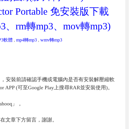
tractor Portable 免安裝版下載
3、rm轉mp3、mov轉mp3)
P3軟體
,
mp4轉mp3
,
wmv轉mp3
」，安裝前請確認手機或電腦內是否有安裝解壓縮軟
PP (可至Google Play上搜尋RAR並安裝使用)。
hooq」，
或在文章下方留言，謝謝。