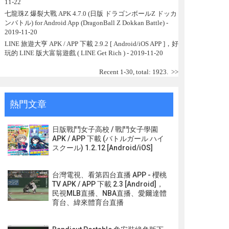
11-22
七龍珠Z 爆裂大戰 APK 4.7.0 (日版 ドラゴンボールZ ドッカ
ンバトル) for Android App (DragonBall Z Dokkan Battle)
-
2019-11-20
LINE 旅遊大亨 APK / APP 下載 2.9.2 [ Android/iOS APP ]，好
玩的 LINE 版大富翁遊戲 ( LINE Get Rich )
- 2019-11-20
Recent 1-30, total: 1923.
>>
熱門文章
日版戰鬥女子高校 / 戰鬥女子學園
APK / APP 下載 (バトルガール ハイ
スクール) 1.2.12 [Android/iOS]
台灣電視、看第四台直播 APP - 櫻桃
TV APK / APP 下載 2.3 [Android]，
民視MLB直播、NBA直播、愛爾達體
育台、緯來體育台直播