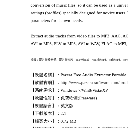
conversion of music files, so it can be used as a univ
settings (profiles) specially designed for novice use
parameters for its own needs.
Extract audio tracks from video files to MP3, AAC,
AVI to MP3, FLV to MP3, AVI to WAV, FLAC to MP3,
標籤：影片轉檔軟體
、
影片轉MP3、mp4轉mp3、wmv轉mp3、rm轉mp3、mov
【軟體名稱】：Pazera Free Audio Extractor Portable
【軟體官網】：
http://www.pazera-software.com/produ
【系統需求】：Windows 7/Win8/Vista/XP
【軟體性質】：免費軟體(Freeware)
【軟體語言】：英文版
【下載版本】：2.1
【檔案大小】：8.72 MB