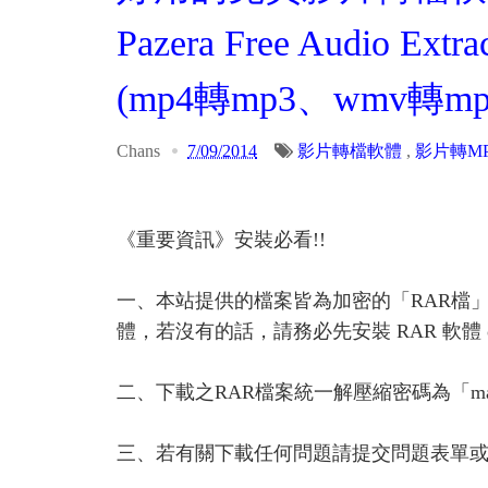
Pazera Free Audio Ex
(mp4轉mp3、wmv轉mp
Chans
7/09/2014
影片轉檔軟體
,
影片轉M
《重要資訊》安裝必看!!
一、本站提供的檔案皆為加密的「RAR檔
體，若沒有的話，請務必先安裝 RAR 軟體 or A
二、下載之RAR檔案統一解壓縮密碼為「ma
三、若有關下載任何問題請提交問題表單