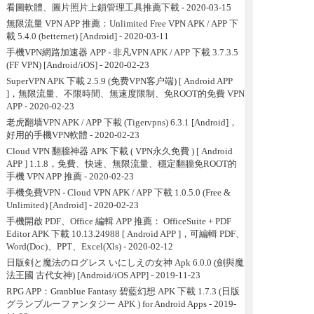
看圖軟體、圖片照片上鎖管理工具推薦下載
- 2020-03-15
無限流量 VPN APP 推薦：Unlimited Free VPN APK / APP 下
載 5.4.0 (betternet) [Android]
- 2020-03-11
手機VPN網路加速器 APP - 非凡VPN APK / APP 下載 3.7.3.5
(FF VPN) [Android/iOS]
- 2020-02-23
SuperVPN APK 下載 2.5.9 (免费VPN客户端) [ Android APP
]，無限流量、不限時間、無速度限制、免ROOT的免費 VPN
APP
- 2020-02-23
老虎翻墙VPN APK / APP 下載 (Tigervpns) 6.3.1 [Android]，
好用的手機VPN軟體
- 2020-02-23
Cloud VPN 翻牆神器 APK 下載 ( VPN永久免費 ) [ Android
APP ] 1.1.8，免費、快速、無限流量、穩定翻牆免ROOT的
手機 VPN APP 推薦
- 2020-02-23
手機免費VPN - Cloud VPN APK / APP 下載 1.0.5.0 (Free &
Unlimited) [Android]
- 2020-02-23
手機開啟 PDF、Office 編輯 APP 推薦： OfficeSuite + PDF
Editor APK 下載 10.13.24988 [ Android APP ]，可編輯 PDF、
Word(Doc)、PPT、Excel(Xls)
- 2020-02-12
日版剣と魔法のログレス いにしえの女神 Apk 6.0.0 (劍與魔
法王國 古代女神) [Android/iOS APP]
- 2019-11-23
RPG APP：Granblue Fantasy 碧藍幻想 APK 下載 1.7.3 (日版
グランブルーファンタジー APK ) for Android Apps
- 2019-