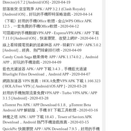
Director) 6.7.2 [Android/iOS]
- 2020-04-19
部落衝突:皇室戰爭 APK / APP 3.2.1 (Clash Royale)
[Android/iOS]，好玩的手機即時策略遊戲
- 2020-04-14
《下載》好用的手機Office 軟體 - 金山WPS Office APK
12.5，一套免費的手機Office軟體
- 2020-04-12
可隱藏IP的手機翻牆VPN APP - ExpressVPN APK / APP 下載
7.11.0 [Android/iOS]，快速瀏覽、改變上網IP
- 2020-04-11
線上看韓國電視劇的追劇神器 APP - 韓劇TV APP / APK 5.0.2
[Android]，經典、熱門韓劇排行榜
- 2020-04-09
Candy Crush Saga 糖果傳奇 APP / APK 1.174.0.2，Android
APP，好玩的手機遊戲
- 2020-04-09
藍色光濾波器 APK / APP 下載 3.4.3，手機藍光過濾
Bluelight Filter Download，Android APP
- 2020-04-07
網路加速器 VPN 推薦：HOLA免费VPN APK 下載 1.166.323
( HOLA Free VPN ) [ Android/iOS APP ]
- 2020-03-28
好用的手機無限流量免費VPN APP - Turbo VPN APK / APP
3.1.5 [Android]
- 2020-03-28
uTorrent Pro APK / APP Download 6.1.8、µTorrent Beta
Android APP 解鎖版，手機 BT 下載工具軟體
- 2020-03-16
神魔之塔 APK / APP 下載 18.43，Tower of Saviors APK
Download，Android 熱門手機遊戲推薦
- 2020-03-15
QuickPic 快圖瀏覽 APP / APK Download 7.9.5，好用的手機