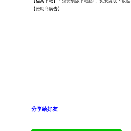
【檔案下載】：
免安裝版下載點1
、
免安裝版下載點
【贊助商廣告】
分享給好友