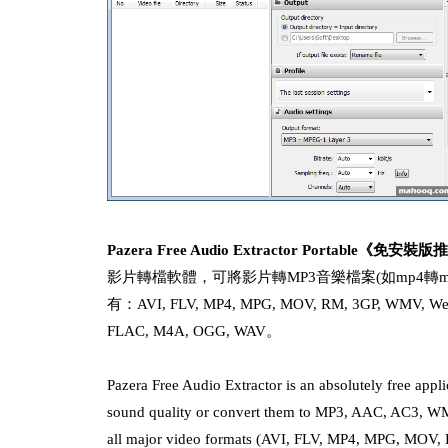
Pazera Free Audio Extractor Portable《免安
影片轉檔軟體，可將影片轉MP3音樂檔案(如mp4轉mp
有：AVI, FLV, MP4, MPG, MOV, RM, 3GP, WM
FLAC, M4A, OGG, WAV。
Pazera Free Audio Extractor is an absolutely free applic
sound quality or convert them to MP3, AAC, AC3, 
all major video formats (AVI, FLV, MP4, MPG, MOV,