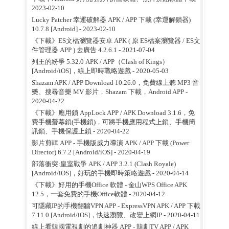
2023-02-10
Lucky Patcher 幸運破解器 APK / APP 下載 (幸運解鎖器)
10.7.8 [Android]
- 2023-02-10
《下載》ES文檔瀏覽器安卓 APK ( 原 ES檔案瀏覽器 / ES文
件管理器 APP ) 去廣告 4.2.6.1
- 2021-07-04
列王的紛爭 5.32.0 APK / APP（Clash of Kings）
[Android/iOS]，線上即時戰略遊戲
- 2020-05-03
Shazam APK / APP Download 10.26.0，免費線上聽 MP3 音
樂、搜尋音樂 MV 影片，Shazam 下載，Android APP
-
2020-04-22
《下載》應用鎖 AppLock APP / APK Download 3.1.6，免
費手機螢幕鎖(手機鎖)，可將手機應用程式上鎖、手機簡
訊鎖、手機保護上鎖
- 2020-04-22
影片剪輯 APP - 手機版威力導演 APK / APP 下載 (Power
Director) 6.7.2 [Android/iOS]
- 2020-04-19
部落衝突:皇室戰爭 APK / APP 3.2.1 (Clash Royale)
[Android/iOS]，好玩的手機即時策略遊戲
- 2020-04-14
《下載》好用的手機Office 軟體 - 金山WPS Office APK
12.5，一套免費的手機Office軟體
- 2020-04-12
可隱藏IP的手機翻牆VPN APP - ExpressVPN APK / APP 下載
7.11.0 [Android/iOS]，快速瀏覽、改變上網IP
- 2020-04-11
線上看韓國電視劇的追劇神器 APP - 韓劇TV APP / APK