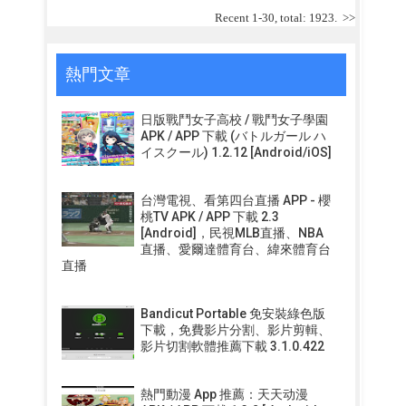
Recent 1-30, total: 1923.
>>
熱門文章
日版戰鬥女子高校 / 戰鬥女子學園
APK / APP 下載 (バトルガール ハ
イスクール) 1.2.12 [Android/iOS]
台灣電視、看第四台直播 APP - 櫻
桃TV APK / APP 下載 2.3
[Android]，民視MLB直播、NBA
直播、愛爾達體育台、緯來體育台
直播
Bandicut Portable 免安裝綠色版
下載，免費影片分割、影片剪輯、
影片切割軟體推薦下載 3.1.0.422
熱門動漫 App 推薦：天天动漫