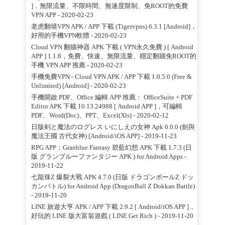
]，無限流量、不限時間、無速度限制、免ROOT的免費
VPN APP
- 2020-02-23
老虎翻墙VPN APK / APP 下載 (Tigervpns) 6.3.1 [Android]，
好用的手機VPN軟體
- 2020-02-23
Cloud VPN 翻牆神器 APK 下載 ( VPN永久免費 ) [ Android
APP ] 1.1.8，免費、快速、無限流量、穩定翻牆免ROOT的
手機 VPN APP 推薦
- 2020-02-23
手機免費VPN - Cloud VPN APK / APP 下載 1.0.5.0 (Free &
Unlimited) [Android]
- 2020-02-23
手機開啟 PDF、Office 編輯 APP 推薦： OfficeSuite + PDF
Editor APK 下載 10.13.24988 [ Android APP ]，可編輯
PDF、Word(Doc)、PPT、Excel(Xls)
- 2020-02-12
日版剣と魔法のログレス いにしえの女神 Apk 6.0.0 (劍與
魔法王國 古代女神) [Android/iOS APP]
- 2019-11-23
RPG APP：Granblue Fantasy 碧藍幻想 APK 下載 1.7.3 (日
版 グランブルーファンタジー APK ) for Android Apps
-
2019-11-22
七龍珠Z 爆裂大戰 APK 4.7.0 (日版 ドラゴンボールZ ドッ
カンバトル) for Android App (DragonBall Z Dokkan Battle)
- 2019-11-20
LINE 旅遊大亨 APK / APP 下載 2.9.2 [ Android/iOS APP ]，
好玩的 LINE 版大富翁遊戲 ( LINE Get Rich )
- 2019-11-20