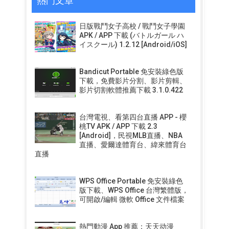
熱門文章
日版戰鬥女子高校 / 戰鬥女子學園
APK / APP 下載 (バトルガール ハ
イスクール) 1.2.12 [Android/iOS]
Bandicut Portable 免安裝綠色版
下載，免費影片分割、影片剪輯、
影片切割軟體推薦下載 3.1.0.422
台灣電視、看第四台直播 APP - 櫻
桃TV APK / APP 下載 2.3
[Android]，民視MLB直播、NBA
直播、愛爾達體育台、緯來體育台
直播
WPS Office Portable 免安裝綠色
版下載、WPS Office 台灣繁體版，
可開啟/編輯 微軟 Office 文件檔案
熱門動漫 App 推薦：天天动漫