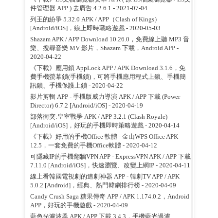
件管理器 APP ) 去廣告 4.2.6.1
- 2021-07-04
列王的紛爭 5.32.0 APK / APP（Clash of Kings）
[Android/iOS]，線上即時戰略遊戲
- 2020-05-03
Shazam APK / APP Download 10.26.0，免費線上聽 MP3 音
樂、搜尋音樂 MV 影片，Shazam 下載，Android APP
-
2020-04-22
《下載》應用鎖 AppLock APP / APK Download 3.1.6，免
費手機螢幕鎖(手機鎖)，可將手機應用程式上鎖、手機簡
訊鎖、手機保護上鎖
- 2020-04-22
影片剪輯 APP - 手機版威力導演 APK / APP 下載 (Power
Director) 6.7.2 [Android/iOS]
- 2020-04-19
部落衝突:皇室戰爭 APK / APP 3.2.1 (Clash Royale)
[Android/iOS]，好玩的手機即時策略遊戲
- 2020-04-14
《下載》好用的手機Office 軟體 - 金山WPS Office APK
12.5，一套免費的手機Office軟體
- 2020-04-12
可隱藏IP的手機翻牆VPN APP - ExpressVPN APK / APP 下載
7.11.0 [Android/iOS]，快速瀏覽、改變上網IP
- 2020-04-11
線上看韓國電視劇的追劇神器 APP - 韓劇TV APP / APK
5.0.2 [Android]，經典、熱門韓劇排行榜
- 2020-04-09
Candy Crush Saga 糖果傳奇 APP / APK 1.174.0.2，Android
APP，好玩的手機遊戲
- 2020-04-09
藍色光濾波器 APK / APP 下載 3.4.3，手機藍光過濾