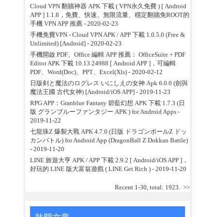
Cloud VPN 翻牆神器 APK 下載 ( VPN永久免費 ) [ Android
APP ] 1.1.8，免費、快速、無限流量、穩定翻牆免ROOT的
手機 VPN APP 推薦
- 2020-02-23
手機免費VPN - Cloud VPN APK / APP 下載 1.0.5.0 (Free &
Unlimited) [Android]
- 2020-02-23
手機開啟 PDF、Office 編輯 APP 推薦： OfficeSuite + PDF
Editor APK 下載 10.13.24988 [ Android APP ]，可編輯
PDF、Word(Doc)、PPT、Excel(Xls)
- 2020-02-12
日版剣と魔法のログレス いにしえの女神 Apk 6.0.0 (劍與
魔法王國 古代女神) [Android/iOS APP]
- 2019-11-23
RPG APP：Granblue Fantasy 碧藍幻想 APK 下載 1.7.3 (日
版 グランブルーファンタジー APK ) for Android Apps
-
2019-11-22
七龍珠Z 爆裂大戰 APK 4.7.0 (日版 ドラゴンボールZ ドッ
カンバトル) for Android App (DragonBall Z Dokkan Battle)
- 2019-11-20
LINE 旅遊大亨 APK / APP 下載 2.9.2 [ Android/iOS APP ]，
好玩的 LINE 版大富翁遊戲 ( LINE Get Rich )
- 2019-11-20
Recent 1-30, total: 1923.
>>