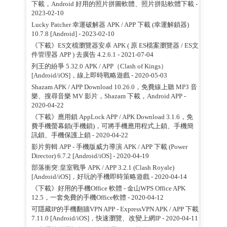
下載，Android 好用的照片拼圖軟體、照片拼貼軟體下載
-
2023-02-10
Lucky Patcher 幸運破解器 APK / APP 下載 (幸運解鎖器)
10.7.8 [Android]
- 2023-02-10
《下載》ES文檔瀏覽器安卓 APK ( 原 ES檔案瀏覽器 / ES文
件管理器 APP ) 去廣告 4.2.6.1
- 2021-07-04
列王的紛爭 5.32.0 APK / APP（Clash of Kings）
[Android/iOS]，線上即時戰略遊戲
- 2020-05-03
Shazam APK / APP Download 10.26.0，免費線上聽 MP3 音
樂、搜尋音樂 MV 影片，Shazam 下載，Android APP
-
2020-04-22
《下載》應用鎖 AppLock APP / APK Download 3.1.6，免
費手機螢幕鎖(手機鎖)，可將手機應用程式上鎖、手機簡
訊鎖、手機保護上鎖
- 2020-04-22
影片剪輯 APP - 手機版威力導演 APK / APP 下載 (Power
Director) 6.7.2 [Android/iOS]
- 2020-04-19
部落衝突:皇室戰爭 APK / APP 3.2.1 (Clash Royale)
[Android/iOS]，好玩的手機即時策略遊戲
- 2020-04-14
《下載》好用的手機Office 軟體 - 金山WPS Office APK
12.5，一套免費的手機Office軟體
- 2020-04-12
可隱藏IP的手機翻牆VPN APP - ExpressVPN APK / APP 下載
7.11.0 [Android/iOS]，快速瀏覽、改變上網IP
- 2020-04-11