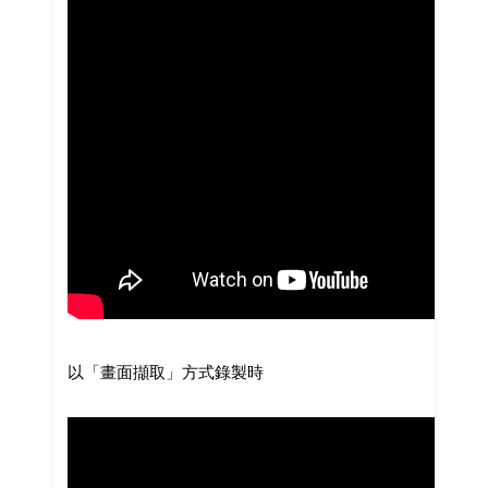
以「畫面擷取」方式錄製時