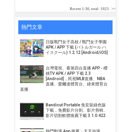
Recent 1-30, total: 1923.
>>
熱門文章
日版戰鬥女子高校 / 戰鬥女子學園
APK / APP 下載 (バトルガール ハ
イスクール) 1.2.12 [Android/iOS]
台灣電視、看第四台直播 APP - 櫻
桃TV APK / APP 下載 2.3
[Android]，民視MLB直播、NBA
直播、愛爾達體育台、緯來體育台
直播
Bandicut Portable 免安裝綠色版
下載，免費影片分割、影片剪輯、
影片切割軟體推薦下載 3.1.0.422
熱門動漫 App 推薦：天天动漫