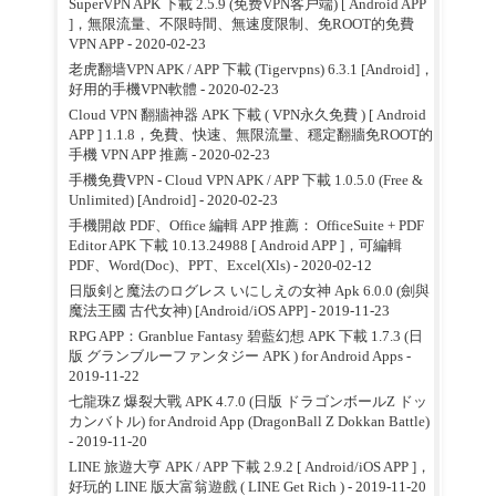
SuperVPN APK 下載 2.5.9 (免费VPN客户端) [ Android APP
]，無限流量、不限時間、無速度限制、免ROOT的免費
VPN APP
- 2020-02-23
老虎翻墙VPN APK / APP 下載 (Tigervpns) 6.3.1 [Android]，
好用的手機VPN軟體
- 2020-02-23
Cloud VPN 翻牆神器 APK 下載 ( VPN永久免費 ) [ Android
APP ] 1.1.8，免費、快速、無限流量、穩定翻牆免ROOT的
手機 VPN APP 推薦
- 2020-02-23
手機免費VPN - Cloud VPN APK / APP 下載 1.0.5.0 (Free &
Unlimited) [Android]
- 2020-02-23
手機開啟 PDF、Office 編輯 APP 推薦： OfficeSuite + PDF
Editor APK 下載 10.13.24988 [ Android APP ]，可編輯
PDF、Word(Doc)、PPT、Excel(Xls)
- 2020-02-12
日版剣と魔法のログレス いにしえの女神 Apk 6.0.0 (劍與
魔法王國 古代女神) [Android/iOS APP]
- 2019-11-23
RPG APP：Granblue Fantasy 碧藍幻想 APK 下載 1.7.3 (日
版 グランブルーファンタジー APK ) for Android Apps
-
2019-11-22
七龍珠Z 爆裂大戰 APK 4.7.0 (日版 ドラゴンボールZ ドッ
カンバトル) for Android App (DragonBall Z Dokkan Battle)
- 2019-11-20
LINE 旅遊大亨 APK / APP 下載 2.9.2 [ Android/iOS APP ]，
好玩的 LINE 版大富翁遊戲 ( LINE Get Rich )
- 2019-11-20