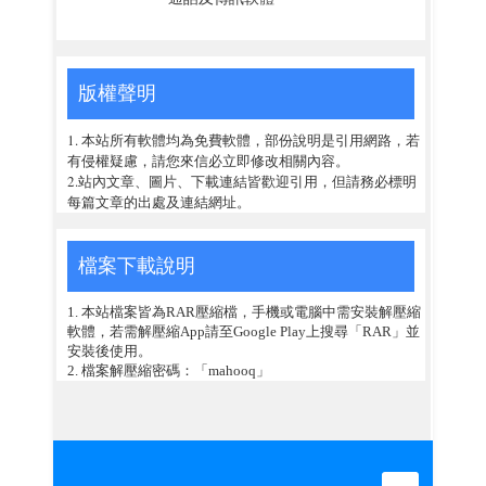
版權聲明
1. 本站所有軟體均為免費軟體，部份說明是引用網路，若
有侵權疑慮，請您來信必立即修改相關內容。
2.站內文章、圖片、下載連結皆歡迎引用，但請務必標明
每篇文章的出處及連結網址。
檔案下載說明
1. 本站檔案皆為RAR壓縮檔，手機或電腦中需安裝解壓縮
軟體，若需解壓縮App請至Google Play上搜尋「RAR」並
安裝後使用。
2. 檔案解壓縮密碼：「mahooq」