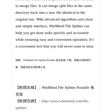
to merge files. It can merge split files in the same
directory back into a new file identical to the
original one. With advanced algorithms and clean
and simple interface, WinMend File Splitter can
help you get done tasks quickly and accurately
while ensuring easy and convenient operation. It’s
a convenient tool that you will never want to miss.
標籤：WinMend File Splitter Portable 免安裝版 下載、檔案分割軟體下
載、檔案切割合併軟體工具
【軟體名稱】：WinMend File Splitter Portable 免
安裝
【軟體官網】：
http://www.winmend.com/file-
splitter/