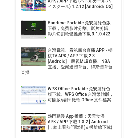
APK / APP 下載 (バトルガール ハ
イスクール) 1.2.12 [Android/iOS]
Bandicut Portable 免安裝綠色版
下載，免費影片分割、影片剪輯、
影片切割軟體推薦下載 3.1.0.422
台灣電視、看第四台直播 APP - 櫻
桃TV APK / APP 下載 2.3
[Android]，民視MLB直播、NBA
直播、愛爾達體育台、緯來體育台
直播
WPS Office Portable 免安裝綠色
版下載、WPS Office 台灣繁體版，
可開啟/編輯 微軟 Office 文件檔案
熱門動漫 App 推薦：天天动漫
APK / APP 下載 1.3.2 [ Android
]，線上看熱門動漫(支援離線下載)