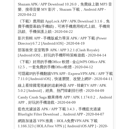
Shazam APK / APP Download 10.26.0，免費線上聽 MP3 音
樂、搜尋音樂 MV 影片，Shazam 下載，Android APP
-
2020-04-22
《下載》應用鎖 AppLock APP / APK Download 3.1.6，免
費手機螢幕鎖(手機鎖)，可將手機應用程式上鎖、手機簡
訊鎖、手機保護上鎖
- 2020-04-22
影片剪輯 APP - 手機版威力導演 APK / APP 下載 (Power
Director) 6.7.2 [Android/iOS]
- 2020-04-19
部落衝突:皇室戰爭 APK / APP 3.2.1 (Clash Royale)
[Android/iOS]，好玩的手機即時策略遊戲
- 2020-04-14
《下載》好用的手機Office 軟體 - 金山WPS Office APK
12.5，一套免費的手機Office軟體
- 2020-04-12
可隱藏IP的手機翻牆VPN APP - ExpressVPN APK / APP 下載
7.11.0 [Android/iOS]，快速瀏覽、改變上網IP
- 2020-04-11
線上看韓國電視劇的追劇神器 APP - 韓劇TV APP / APK
5.0.2 [Android]，經典、熱門韓劇排行榜
- 2020-04-09
Candy Crush Saga 糖果傳奇 APP / APK 1.174.0.2，Android
APP，好玩的手機遊戲
- 2020-04-09
藍色光濾波器 APK / APP 下載 3.4.3，手機藍光過濾
Bluelight Filter Download，Android APP
- 2020-04-07
網路加速器 VPN 推薦：HOLA免费VPN APK 下載
1.166.323 ( HOLA Free VPN ) [ Android/iOS APP ]
- 2020-