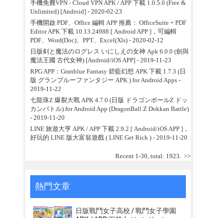
手機免費VPN - Cloud VPN APK / APP 下載 1.0.5.0 (Free &
Unlimited) [Android]
- 2020-02-23
手機開啟 PDF、Office 編輯 APP 推薦： OfficeSuite + PDF
Editor APK 下載 10.13.24988 [ Android APP ]，可編輯
PDF、Word(Doc)、PPT、Excel(Xls)
- 2020-02-12
日版剣と魔法のログレス いにしえの女神 Apk 6.0.0 (劍與
魔法王國 古代女神) [Android/iOS APP]
- 2019-11-23
RPG APP：Granblue Fantasy 碧藍幻想 APK 下載 1.7.3 (日
版 グランブルーファンタジー APK ) for Android Apps
-
2019-11-22
七龍珠Z 爆裂大戰 APK 4.7.0 (日版 ドラゴンボールZ ドッ
カンバトル) for Android App (DragonBall Z Dokkan Battle)
- 2019-11-20
LINE 旅遊大亨 APK / APP 下載 2.9.2 [ Android/iOS APP ]，
好玩的 LINE 版大富翁遊戲 ( LINE Get Rich )
- 2019-11-20
Recent 1-30, total: 1923.
>>
熱門文章
日版戰鬥女子高校 / 戰鬥女子學園