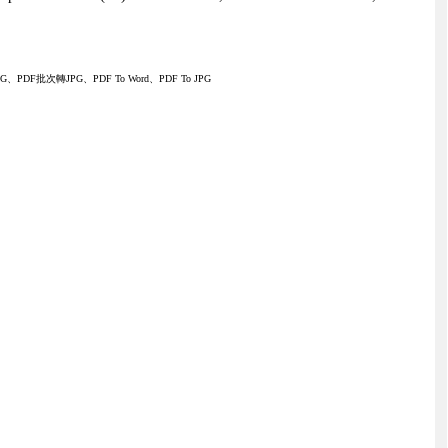
PDF批次轉JPG、PDF To Word、PDF To JPG