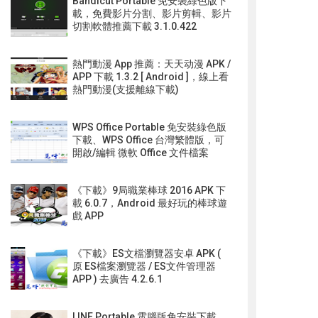
Bandicut Portable 免安裝綠色版下
載，免費影片分割、影片剪輯、影片
切割軟體推薦下載 3.1.0.422
熱門動漫 App 推薦：天天动漫 APK /
APP 下載 1.3.2 [ Android ]，線上看
熱門動漫(支援離線下載)
WPS Office Portable 免安裝綠色版
下載、WPS Office 台灣繁體版，可
開啟/編輯 微軟 Office 文件檔案
《下載》9局職業棒球 2016 APK 下
載 6.0.7，Android 最好玩的棒球遊
戲 APP
《下載》ES文檔瀏覽器安卓 APK (
原 ES檔案瀏覽器 / ES文件管理器
APP ) 去廣告 4.2.6.1
LINE Portable 電腦版免安裝下載