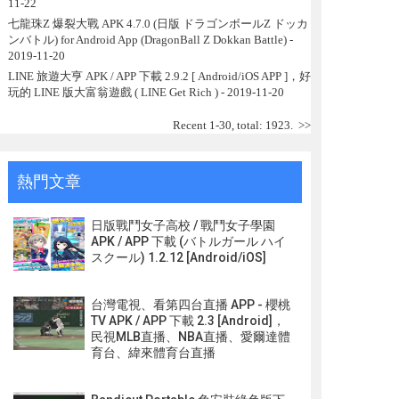
11-22
七龍珠Z 爆裂大戰 APK 4.7.0 (日版 ドラゴンボールZ ドッカ
ンバトル) for Android App (DragonBall Z Dokkan Battle)
-
2019-11-20
LINE 旅遊大亨 APK / APP 下載 2.9.2 [ Android/iOS APP ]，好
玩的 LINE 版大富翁遊戲 ( LINE Get Rich )
- 2019-11-20
Recent 1-30, total: 1923.
>>
熱門文章
日版戰鬥女子高校 / 戰鬥女子學園
APK / APP 下載 (バトルガール ハイ
スクール) 1.2.12 [Android/iOS]
台灣電視、看第四台直播 APP - 櫻桃
TV APK / APP 下載 2.3 [Android]，
民視MLB直播、NBA直播、愛爾達體
育台、緯來體育台直播