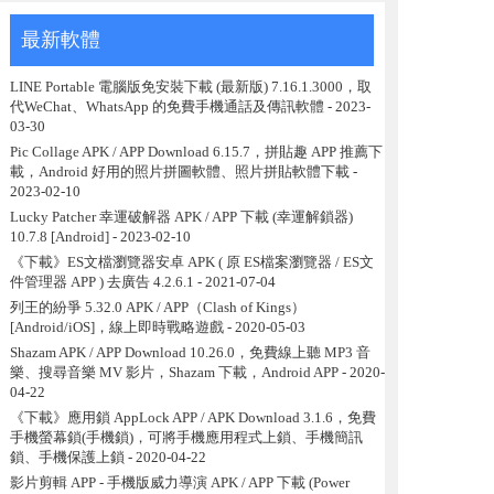
最新軟體
LINE Portable 電腦版免安裝下載 (最新版) 7.16.1.3000，取
代WeChat、WhatsApp 的免費手機通話及傳訊軟體
- 2023-
03-30
Pic Collage APK / APP Download 6.15.7，拼貼趣 APP 推薦下
載，Android 好用的照片拼圖軟體、照片拼貼軟體下載
-
2023-02-10
Lucky Patcher 幸運破解器 APK / APP 下載 (幸運解鎖器)
10.7.8 [Android]
- 2023-02-10
《下載》ES文檔瀏覽器安卓 APK ( 原 ES檔案瀏覽器 / ES文
件管理器 APP ) 去廣告 4.2.6.1
- 2021-07-04
列王的紛爭 5.32.0 APK / APP（Clash of Kings）
[Android/iOS]，線上即時戰略遊戲
- 2020-05-03
Shazam APK / APP Download 10.26.0，免費線上聽 MP3 音
樂、搜尋音樂 MV 影片，Shazam 下載，Android APP
- 2020-
04-22
《下載》應用鎖 AppLock APP / APK Download 3.1.6，免費
手機螢幕鎖(手機鎖)，可將手機應用程式上鎖、手機簡訊
鎖、手機保護上鎖
- 2020-04-22
影片剪輯 APP - 手機版威力導演 APK / APP 下載 (Power