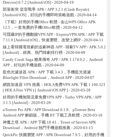
Director) 6.7.2 [Android/iOS]
- 2020-04-19
部落衝突:皇室戰爭 APK / APP 3.2.1 (Clash Royale)
[Android/iOS]，好玩的手機即時策略遊戲
- 2020-04-14
《下載》好用的手機Office 軟體 - 金山WPS Office APK
12.5，一套免費的手機Office軟體
- 2020-04-12
可隱藏IP的手機翻牆VPN APP - ExpressVPN APK / APP 下載
7.11.0 [Android/iOS]，快速瀏覽、改變上網IP
- 2020-04-11
線上看韓國電視劇的追劇神器 APP - 韓劇TV APP / APK 5.0.2
[Android]，經典、熱門韓劇排行榜
- 2020-04-09
Candy Crush Saga 糖果傳奇 APP / APK 1.174.0.2，Android
APP，好玩的手機遊戲
- 2020-04-09
藍色光濾波器 APK / APP 下載 3.4.3，手機藍光過濾
Bluelight Filter Download，Android APP
- 2020-04-07
網路加速器 VPN 推薦：HOLA免费VPN APK 下載 1.166.323
( HOLA Free VPN ) [ Android/iOS APP ]
- 2020-03-28
好用的手機無限流量免費VPN APP - Turbo VPN APK / APP
3.1.5 [Android]
- 2020-03-28
uTorrent Pro APK / APP Download 6.1.8、µTorrent Beta
Android APP 解鎖版，手機 BT 下載工具軟體
- 2020-03-16
神魔之塔 APK / APP 下載 18.43，Tower of Saviors APK
Download，Android 熱門手機遊戲推薦
- 2020-03-15
QuickPic 快圖瀏覽 APP / APK Download 7.9.5，好用的手機