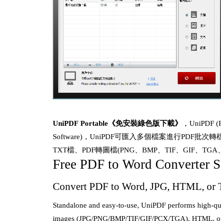
UniPDF Portable《免安裝綠色版下載》
，UniPDF 
Software)，UniPDF可匯入多個檔案進行PDF批次轉檔
TXT檔、PDF轉圖檔(PNG、BMP、TIF、GIF、TG
Free PDF to Word Converter 
Convert PDF to Word, JPG, HTML, or 
Standalone and easy-to-use, UniPDF performs high-qua
images (JPG/PNG/BMP/TIF/GIF/PCX/TGA), HTML, or plai