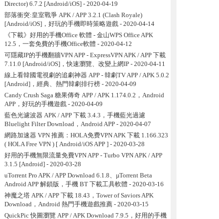
Director) 6.7.2 [Android/iOS]
- 2020-04-19
部落衝突:皇室戰爭 APK / APP 3.2.1 (Clash Royale)
[Android/iOS]，好玩的手機即時策略遊戲
- 2020-04-14
《下載》好用的手機Office 軟體 - 金山WPS Office APK
12.5，一套免費的手機Office軟體
- 2020-04-12
可隱藏IP的手機翻牆VPN APP - ExpressVPN APK / APP 下載
7.11.0 [Android/iOS]，快速瀏覽、改變上網IP
- 2020-04-11
線上看韓國電視劇的追劇神器 APP - 韓劇TV APP / APK 5.0.2
[Android]，經典、熱門韓劇排行榜
- 2020-04-09
Candy Crush Saga 糖果傳奇 APP / APK 1.174.0.2，Android
APP，好玩的手機遊戲
- 2020-04-09
藍色光濾波器 APK / APP 下載 3.4.3，手機藍光過濾
Bluelight Filter Download，Android APP
- 2020-04-07
網路加速器 VPN 推薦：HOLA免费VPN APK 下載 1.166.323
( HOLA Free VPN ) [ Android/iOS APP ]
- 2020-03-28
好用的手機無限流量免費VPN APP - Turbo VPN APK / APP
3.1.5 [Android]
- 2020-03-28
uTorrent Pro APK / APP Download 6.1.8、µTorrent Beta
Android APP 解鎖版，手機 BT 下載工具軟體
- 2020-03-16
神魔之塔 APK / APP 下載 18.43，Tower of Saviors APK
Download，Android 熱門手機遊戲推薦
- 2020-03-15
QuickPic 快圖瀏覽 APP / APK Download 7.9.5，好用的手機