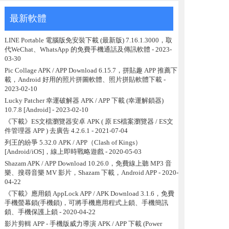
最新軟體
LINE Portable 電腦版免安裝下載 (最新版) 7.16.1.3000，取
代WeChat、WhatsApp 的免費手機通話及傳訊軟體
- 2023-
03-30
Pic Collage APK / APP Download 6.15.7，拼貼趣 APP 推薦下
載，Android 好用的照片拼圖軟體、照片拼貼軟體下載
-
2023-02-10
Lucky Patcher 幸運破解器 APK / APP 下載 (幸運解鎖器)
10.7.8 [Android]
- 2023-02-10
《下載》ES文檔瀏覽器安卓 APK ( 原 ES檔案瀏覽器 / ES文
件管理器 APP ) 去廣告 4.2.6.1
- 2021-07-04
列王的紛爭 5.32.0 APK / APP（Clash of Kings）
[Android/iOS]，線上即時戰略遊戲
- 2020-05-03
Shazam APK / APP Download 10.26.0，免費線上聽 MP3 音
樂、搜尋音樂 MV 影片，Shazam 下載，Android APP
- 2020-
04-22
《下載》應用鎖 AppLock APP / APK Download 3.1.6，免費
手機螢幕鎖(手機鎖)，可將手機應用程式上鎖、手機簡訊
鎖、手機保護上鎖
- 2020-04-22
影片剪輯 APP - 手機版威力導演 APK / APP 下載 (Power