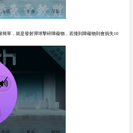
很簡單，就是發射彈球擊碎障礙物，若撞到障礙物則會損失10