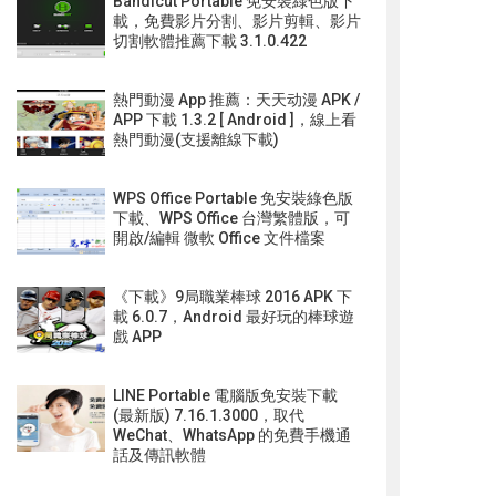
Bandicut Portable 免安裝綠色版下
載，免費影片分割、影片剪輯、影片
切割軟體推薦下載 3.1.0.422
熱門動漫 App 推薦：天天动漫 APK /
APP 下載 1.3.2 [ Android ]，線上看
熱門動漫(支援離線下載)
WPS Office Portable 免安裝綠色版
下載、WPS Office 台灣繁體版，可
開啟/編輯 微軟 Office 文件檔案
《下載》9局職業棒球 2016 APK 下
載 6.0.7，Android 最好玩的棒球遊
戲 APP
LINE Portable 電腦版免安裝下載
(最新版) 7.16.1.3000，取代
WeChat、WhatsApp 的免費手機通
話及傳訊軟體