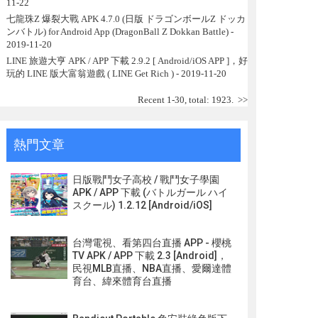
11-22
七龍珠Z 爆裂大戰 APK 4.7.0 (日版 ドラゴンボールZ ドッカ
ンバトル) for Android App (DragonBall Z Dokkan Battle)
-
2019-11-20
LINE 旅遊大亨 APK / APP 下載 2.9.2 [ Android/iOS APP ]，好
玩的 LINE 版大富翁遊戲 ( LINE Get Rich )
- 2019-11-20
Recent 1-30, total: 1923.
>>
熱門文章
日版戰鬥女子高校 / 戰鬥女子學園
APK / APP 下載 (バトルガール ハイ
スクール) 1.2.12 [Android/iOS]
台灣電視、看第四台直播 APP - 櫻桃
TV APK / APP 下載 2.3 [Android]，
民視MLB直播、NBA直播、愛爾達體
育台、緯來體育台直播