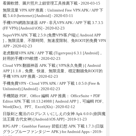
看圖軟體、圖片照片上鎖管理工具推薦下載
- 2020-03-15
無限流量 VPN APP 推薦：Unlimited Free VPN APK / APP 下
載 5.4.0 (betternet) [Android]
- 2020-03-11
手機VPN網路加速器 APP - 非凡VPN APK / APP 下載 3.7.3.5
(FF VPN) [Android/iOS]
- 2020-02-23
SuperVPN APK 下載 2.5.9 (免费VPN客户端) [ Android APP
]，無限流量、不限時間、無速度限制、免ROOT的免費 VPN
APP
- 2020-02-23
老虎翻墙VPN APK / APP 下載 (Tigervpns) 6.3.1 [Android]，
好用的手機VPN軟體
- 2020-02-23
Cloud VPN 翻牆神器 APK 下載 ( VPN永久免費 ) [ Android
APP ] 1.1.8，免費、快速、無限流量、穩定翻牆免ROOT的
手機 VPN APP 推薦
- 2020-02-23
手機免費VPN - Cloud VPN APK / APP 下載 1.0.5.0 (Free &
Unlimited) [Android]
- 2020-02-23
手機開啟 PDF、Office 編輯 APP 推薦： OfficeSuite + PDF
Editor APK 下載 10.13.24988 [ Android APP ]，可編輯 PDF、
Word(Doc)、PPT、Excel(Xls)
- 2020-02-12
日版剣と魔法のログレス いにしえの女神 Apk 6.0.0 (劍與魔
法王國 古代女神) [Android/iOS APP]
- 2019-11-23
RPG APP：Granblue Fantasy 碧藍幻想 APK 下載 1.7.3 (日版
グランブルーファンタジー APK ) for Android Apps
- 2019-