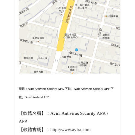
標籤：
Avira Antivirus Security APK 下載、Avira Antivirus Security APP 下
載、Gmail Android APP
【軟體名稱】：Avira Antivirus Security APK /
APP
【軟體官網】：
http://www.avira.com