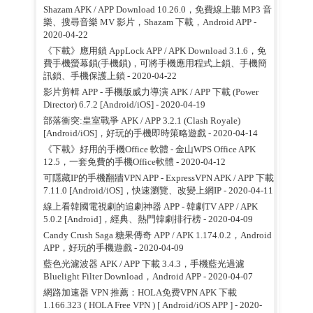
Shazam APK / APP Download 10.26.0，免費線上聽 MP3 音
樂、搜尋音樂 MV 影片，Shazam 下載，Android APP
-
2020-04-22
《下載》應用鎖 AppLock APP / APK Download 3.1.6，免
費手機螢幕鎖(手機鎖)，可將手機應用程式上鎖、手機簡
訊鎖、手機保護上鎖
- 2020-04-22
影片剪輯 APP - 手機版威力導演 APK / APP 下載 (Power
Director) 6.7.2 [Android/iOS]
- 2020-04-19
部落衝突:皇室戰爭 APK / APP 3.2.1 (Clash Royale)
[Android/iOS]，好玩的手機即時策略遊戲
- 2020-04-14
《下載》好用的手機Office 軟體 - 金山WPS Office APK
12.5，一套免費的手機Office軟體
- 2020-04-12
可隱藏IP的手機翻牆VPN APP - ExpressVPN APK / APP 下載
7.11.0 [Android/iOS]，快速瀏覽、改變上網IP
- 2020-04-11
線上看韓國電視劇的追劇神器 APP - 韓劇TV APP / APK
5.0.2 [Android]，經典、熱門韓劇排行榜
- 2020-04-09
Candy Crush Saga 糖果傳奇 APP / APK 1.174.0.2，Android
APP，好玩的手機遊戲
- 2020-04-09
藍色光濾波器 APK / APP 下載 3.4.3，手機藍光過濾
Bluelight Filter Download，Android APP
- 2020-04-07
網路加速器 VPN 推薦：HOLA免费VPN APK 下載
1.166.323 ( HOLA Free VPN ) [ Android/iOS APP ]
- 2020-