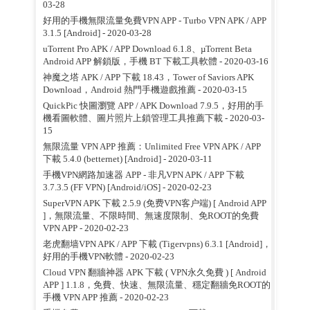
03-28
好用的手機無限流量免費VPN APP - Turbo VPN APK / APP
3.1.5 [Android]
- 2020-03-28
uTorrent Pro APK / APP Download 6.1.8、µTorrent Beta
Android APP 解鎖版，手機 BT 下載工具軟體
- 2020-03-16
神魔之塔 APK / APP 下載 18.43，Tower of Saviors APK
Download，Android 熱門手機遊戲推薦
- 2020-03-15
QuickPic 快圖瀏覽 APP / APK Download 7.9.5，好用的手
機看圖軟體、圖片照片上鎖管理工具推薦下載
- 2020-03-
15
無限流量 VPN APP 推薦：Unlimited Free VPN APK / APP
下載 5.4.0 (betternet) [Android]
- 2020-03-11
手機VPN網路加速器 APP - 非凡VPN APK / APP 下載
3.7.3.5 (FF VPN) [Android/iOS]
- 2020-02-23
SuperVPN APK 下載 2.5.9 (免费VPN客户端) [ Android APP
]，無限流量、不限時間、無速度限制、免ROOT的免費
VPN APP
- 2020-02-23
老虎翻墙VPN APK / APP 下載 (Tigervpns) 6.3.1 [Android]，
好用的手機VPN軟體
- 2020-02-23
Cloud VPN 翻牆神器 APK 下載 ( VPN永久免費 ) [ Android
APP ] 1.1.8，免費、快速、無限流量、穩定翻牆免ROOT的
手機 VPN APP 推薦
- 2020-02-23