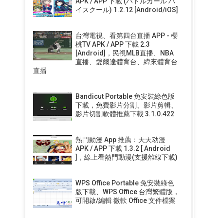
APK / APP 下載 (バトルガール ハ
イスクール) 1.2.12 [Android/iOS]
台灣電視、看第四台直播 APP - 櫻
桃TV APK / APP 下載 2.3
[Android]，民視MLB直播、NBA
直播、愛爾達體育台、緯來體育台
直播
Bandicut Portable 免安裝綠色版
下載，免費影片分割、影片剪輯、
影片切割軟體推薦下載 3.1.0.422
熱門動漫 App 推薦：天天动漫
APK / APP 下載 1.3.2 [ Android
]，線上看熱門動漫(支援離線下載)
WPS Office Portable 免安裝綠色
版下載、WPS Office 台灣繁體版，
可開啟/編輯 微軟 Office 文件檔案