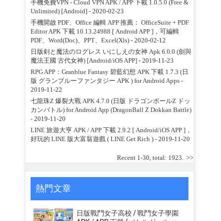
手機免費VPN - Cloud VPN APK / APP 下載 1.0.5.0 (Free &
Unlimited) [Android]
- 2020-02-23
手機開啟 PDF、Office 編輯 APP 推薦： OfficeSuite + PDF
Editor APK 下載 10.13.24988 [ Android APP ]，可編輯
PDF、Word(Doc)、PPT、Excel(Xls)
- 2020-02-12
日版剣と魔法のログレス いにしえの女神 Apk 6.0.0 (劍與
魔法王國 古代女神) [Android/iOS APP]
- 2019-11-23
RPG APP：Granblue Fantasy 碧藍幻想 APK 下載 1.7.3 (日
版 グランブルーファンタジー APK ) for Android Apps
-
2019-11-22
七龍珠Z 爆裂大戰 APK 4.7.0 (日版 ドラゴンボールZ ドッ
カンバトル) for Android App (DragonBall Z Dokkan Battle)
- 2019-11-20
LINE 旅遊大亨 APK / APP 下載 2.9.2 [ Android/iOS APP ]，
好玩的 LINE 版大富翁遊戲 ( LINE Get Rich )
- 2019-11-20
Recent 1-30, total: 1923.
>>
熱門文章
日版戰鬥女子高校 / 戰鬥女子學園