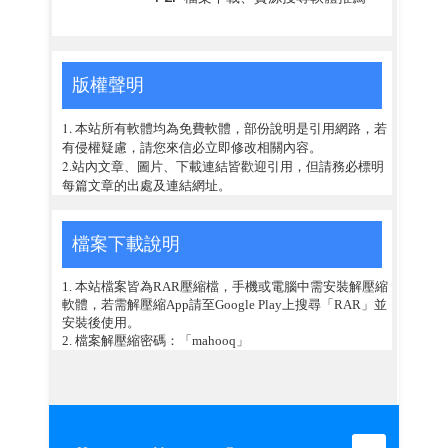
版權聲明
1. 本站所有軟體均為免費軟體，部份說明是引用網路，若
有侵權疑慮，請您來信必立即修改相關內容。
2.站內文章、圖片、下載連結皆歡迎引用，但請務必標明
每篇文章的出處及連結網址。
檔案下載說明
1. 本站檔案皆為RAR壓縮檔，手機或電腦中需安裝解壓縮
軟體，若需解壓縮App請至Google Play上搜尋「RAR」並
安裝後使用。
2. 檔案解壓縮密碼：「mahooq」