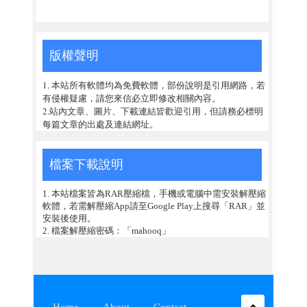
版權聲明
1. 本站所有軟體均為免費軟體，部份說明是引用網路，若
有侵權疑慮，請您來信必立即修改相關內容。
2.站內文章、圖片、下載連結皆歡迎引用，但請務必標明
每篇文章的出處及連結網址。
檔案下載說明
1. 本站檔案皆為RAR壓縮檔，手機或電腦中需安裝解壓縮
軟體，若需解壓縮App請至Google Play上搜尋「RAR」並
安裝後使用。
2. 檔案解壓縮密碼：「mahooq」
Home
About
Contact