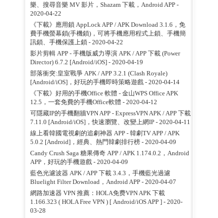
樂、搜尋音樂 MV 影片，Shazam 下載，Android APP
-
2020-04-22
《下載》應用鎖 AppLock APP / APK Download 3.1.6，免
費手機螢幕鎖(手機鎖)，可將手機應用程式上鎖、手機簡
訊鎖、手機保護上鎖
- 2020-04-22
影片剪輯 APP - 手機版威力導演 APK / APP 下載 (Power
Director) 6.7.2 [Android/iOS]
- 2020-04-19
部落衝突:皇室戰爭 APK / APP 3.2.1 (Clash Royale)
[Android/iOS]，好玩的手機即時策略遊戲
- 2020-04-14
《下載》好用的手機Office 軟體 - 金山WPS Office APK
12.5，一套免費的手機Office軟體
- 2020-04-12
可隱藏IP的手機翻牆VPN APP - ExpressVPN APK / APP 下載
7.11.0 [Android/iOS]，快速瀏覽、改變上網IP
- 2020-04-11
線上看韓國電視劇的追劇神器 APP - 韓劇TV APP / APK
5.0.2 [Android]，經典、熱門韓劇排行榜
- 2020-04-09
Candy Crush Saga 糖果傳奇 APP / APK 1.174.0.2，Android
APP，好玩的手機遊戲
- 2020-04-09
藍色光濾波器 APK / APP 下載 3.4.3，手機藍光過濾
Bluelight Filter Download，Android APP
- 2020-04-07
網路加速器 VPN 推薦：HOLA免费VPN APK 下載
1.166.323 ( HOLA Free VPN ) [ Android/iOS APP ]
- 2020-
03-28