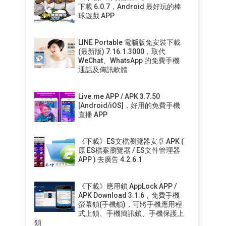
下載 6.0.7，Android 最好玩的棒
球遊戲 APP
LINE Portable 電腦版免安裝下載
(最新版) 7.16.1.3000，取代
WeChat、WhatsApp 的免費手機
通話及傳訊軟體
Live.me APP / APK 3.7.50
[Android/iOS]，好用的免費手機
直播 APP
《下載》ES文檔瀏覽器安卓 APK (
原 ES檔案瀏覽器 / ES文件管理器
APP ) 去廣告 4.2.6.1
《下載》應用鎖 AppLock APP /
APK Download 3.1.6，免費手機
螢幕鎖(手機鎖)，可將手機應用程
式上鎖、手機簡訊鎖、手機保護上
鎖