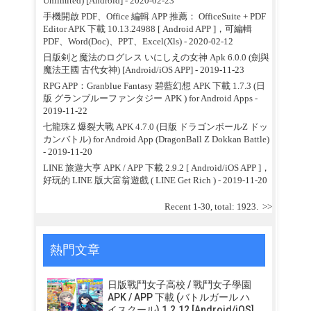
Unlimited) [Android]
- 2020-02-23
手機開啟 PDF、Office 編輯 APP 推薦： OfficeSuite + PDF
Editor APK 下載 10.13.24988 [ Android APP ]，可編輯
PDF、Word(Doc)、PPT、Excel(Xls)
- 2020-02-12
日版剣と魔法のログレス いにしえの女神 Apk 6.0.0 (劍與
魔法王國 古代女神) [Android/iOS APP]
- 2019-11-23
RPG APP：Granblue Fantasy 碧藍幻想 APK 下載 1.7.3 (日
版 グランブルーファンタジー APK ) for Android Apps
-
2019-11-22
七龍珠Z 爆裂大戰 APK 4.7.0 (日版 ドラゴンボールZ ドッ
カンバトル) for Android App (DragonBall Z Dokkan Battle)
- 2019-11-20
LINE 旅遊大亨 APK / APP 下載 2.9.2 [ Android/iOS APP ]，
好玩的 LINE 版大富翁遊戲 ( LINE Get Rich )
- 2019-11-20
Recent 1-30, total: 1923.
>>
熱門文章
日版戰鬥女子高校 / 戰鬥女子學園
APK / APP 下載 (バトルガール ハ
イスクール) 1.2.12 [Android/iOS]