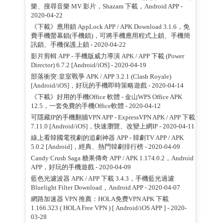
樂、搜尋音樂 MV 影片，Shazam 下載，Android APP
-
2020-04-22
《下載》應用鎖 AppLock APP / APK Download 3.1.6，免
費手機螢幕鎖(手機鎖)，可將手機應用程式上鎖、手機簡
訊鎖、手機保護上鎖
- 2020-04-22
影片剪輯 APP - 手機版威力導演 APK / APP 下載 (Power
Director) 6.7.2 [Android/iOS]
- 2020-04-19
部落衝突:皇室戰爭 APK / APP 3.2.1 (Clash Royale)
[Android/iOS]，好玩的手機即時策略遊戲
- 2020-04-14
《下載》好用的手機Office 軟體 - 金山WPS Office APK
12.5，一套免費的手機Office軟體
- 2020-04-12
可隱藏IP的手機翻牆VPN APP - ExpressVPN APK / APP 下載
7.11.0 [Android/iOS]，快速瀏覽、改變上網IP
- 2020-04-11
線上看韓國電視劇的追劇神器 APP - 韓劇TV APP / APK
5.0.2 [Android]，經典、熱門韓劇排行榜
- 2020-04-09
Candy Crush Saga 糖果傳奇 APP / APK 1.174.0.2，Android
APP，好玩的手機遊戲
- 2020-04-09
藍色光濾波器 APK / APP 下載 3.4.3，手機藍光過濾
Bluelight Filter Download，Android APP
- 2020-04-07
網路加速器 VPN 推薦：HOLA免费VPN APK 下載
1.166.323 ( HOLA Free VPN ) [ Android/iOS APP ]
- 2020-
03-28