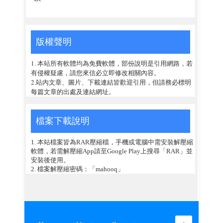
版權聲明
1. 本站所有軟體均為免費軟體，部份說明是引用網路，若
有侵權疑慮，請您來信必立即修改相關內容。
2.站內文章、圖片、下載連結皆歡迎引用，但請務必標明
每篇文章的出處及連結網址。
檔案下載說明
1. 本站檔案皆為RAR壓縮檔，手機或電腦中需安裝解壓縮
軟體，若需解壓縮App請至Google Play上搜尋「RAR」並
安裝後使用。
2. 檔案解壓縮密碼：「mahooq」