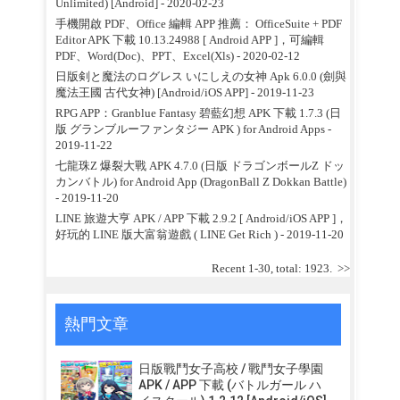
Unlimited) [Android]
- 2020-02-23
手機開啟 PDF、Office 編輯 APP 推薦： OfficeSuite + PDF
Editor APK 下載 10.13.24988 [ Android APP ]，可編輯
PDF、Word(Doc)、PPT、Excel(Xls)
- 2020-02-12
日版剣と魔法のログレス いにしえの女神 Apk 6.0.0 (劍與
魔法王國 古代女神) [Android/iOS APP]
- 2019-11-23
RPG APP：Granblue Fantasy 碧藍幻想 APK 下載 1.7.3 (日
版 グランブルーファンタジー APK ) for Android Apps
-
2019-11-22
七龍珠Z 爆裂大戰 APK 4.7.0 (日版 ドラゴンボールZ ドッ
カンバトル) for Android App (DragonBall Z Dokkan Battle)
- 2019-11-20
LINE 旅遊大亨 APK / APP 下載 2.9.2 [ Android/iOS APP ]，
好玩的 LINE 版大富翁遊戲 ( LINE Get Rich )
- 2019-11-20
Recent 1-30, total: 1923.
>>
熱門文章
日版戰鬥女子高校 / 戰鬥女子學園
APK / APP 下載 (バトルガール ハ