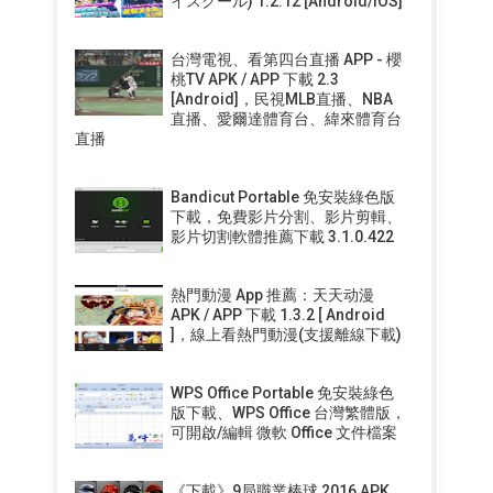
イスクール) 1.2.12 [Android/iOS]
台灣電視、看第四台直播 APP - 櫻
桃TV APK / APP 下載 2.3
[Android]，民視MLB直播、NBA
直播、愛爾達體育台、緯來體育台
直播
Bandicut Portable 免安裝綠色版
下載，免費影片分割、影片剪輯、
影片切割軟體推薦下載 3.1.0.422
熱門動漫 App 推薦：天天动漫
APK / APP 下載 1.3.2 [ Android
]，線上看熱門動漫(支援離線下載)
WPS Office Portable 免安裝綠色
版下載、WPS Office 台灣繁體版，
可開啟/編輯 微軟 Office 文件檔案
《下載》9局職業棒球 2016 APK