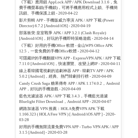
《下載》應用鎖 AppLock APP / APK Download 3.1.6，免
費手機螢幕鎖(手機鎖)，可將手機應用程式上鎖、手機簡
訊鎖、手機保護上鎖
- 2020-04-22
影片剪輯 APP - 手機版威力導演 APK / APP 下載 (Power
Director) 6.7.2 [Android/iOS]
- 2020-04-19
部落衝突:皇室戰爭 APK / APP 3.2.1 (Clash Royale)
[Android/iOS]，好玩的手機即時策略遊戲
- 2020-04-14
《下載》好用的手機Office 軟體 - 金山WPS Office APK
12.5，一套免費的手機Office軟體
- 2020-04-12
可隱藏IP的手機翻牆VPN APP - ExpressVPN APK / APP 下載
7.11.0 [Android/iOS]，快速瀏覽、改變上網IP
- 2020-04-11
線上看韓國電視劇的追劇神器 APP - 韓劇TV APP / APK
5.0.2 [Android]，經典、熱門韓劇排行榜
- 2020-04-09
Candy Crush Saga 糖果傳奇 APP / APK 1.174.0.2，Android
APP，好玩的手機遊戲
- 2020-04-09
藍色光濾波器 APK / APP 下載 3.4.3，手機藍光過濾
Bluelight Filter Download，Android APP
- 2020-04-07
網路加速器 VPN 推薦：HOLA免费VPN APK 下載
1.166.323 ( HOLA Free VPN ) [ Android/iOS APP ]
- 2020-
03-28
好用的手機無限流量免費VPN APP - Turbo VPN APK / APP
3.1.5 [Android]
- 2020-03-28