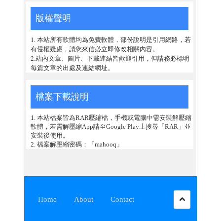
版權聲明
1. 本站所有軟體均為免費軟體，部份說明是引用網路，若
有侵權疑慮，請您來信必立即修改相關內容。
2.站內文章、圖片、下載連結皆歡迎引用，但請務必標明
每篇文章的出處及連結網址。
檔案下載說明
1. 本站檔案皆為RAR壓縮檔，手機或電腦中需安裝解壓縮
軟體，若需解壓縮App請至Google Play上搜尋「RAR」並
安裝後使用。
2. 檔案解壓縮密碼：「mahooq」
Home
About
Contact