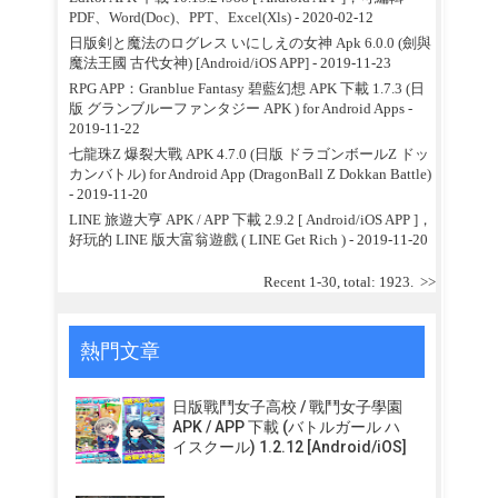
PDF、Word(Doc)、PPT、Excel(Xls)
- 2020-02-12
日版剣と魔法のログレス いにしえの女神 Apk 6.0.0 (劍與
魔法王國 古代女神) [Android/iOS APP]
- 2019-11-23
RPG APP：Granblue Fantasy 碧藍幻想 APK 下載 1.7.3 (日
版 グランブルーファンタジー APK ) for Android Apps
-
2019-11-22
七龍珠Z 爆裂大戰 APK 4.7.0 (日版 ドラゴンボールZ ドッ
カンバトル) for Android App (DragonBall Z Dokkan Battle)
- 2019-11-20
LINE 旅遊大亨 APK / APP 下載 2.9.2 [ Android/iOS APP ]，
好玩的 LINE 版大富翁遊戲 ( LINE Get Rich )
- 2019-11-20
Recent 1-30, total: 1923.
>>
熱門文章
日版戰鬥女子高校 / 戰鬥女子學園
APK / APP 下載 (バトルガール ハ
イスクール) 1.2.12 [Android/iOS]