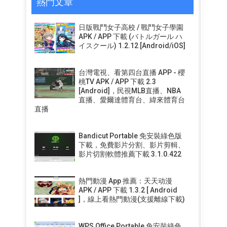
熱門文章
日版戰鬥女子高校 / 戰鬥女子學園
APK / APP 下載 (バトルガール ハ
イスクール) 1.2.12 [Android/iOS]
台灣電視、看第四台直播 APP - 櫻
桃TV APK / APP 下載 2.3
[Android]，民視MLB直播、NBA
直播、愛爾達體育台、緯來體育台
直播
Bandicut Portable 免安裝綠色版
下載，免費影片分割、影片剪輯、
影片切割軟體推薦下載 3.1.0.422
熱門動漫 App 推薦：天天动漫
APK / APP 下載 1.3.2 [ Android
]，線上看熱門動漫(支援離線下載)
WPS Office Portable 免安裝綠色