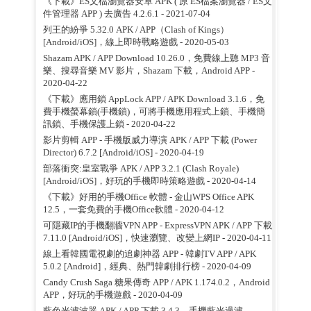
《下載》ES文檔瀏覽器安卓 APK ( 原 ES檔案瀏覽器 / ES文
件管理器 APP ) 去廣告 4.2.6.1
- 2021-07-04
列王的紛爭 5.32.0 APK / APP（Clash of Kings）
[Android/iOS]，線上即時戰略遊戲
- 2020-05-03
Shazam APK / APP Download 10.26.0，免費線上聽 MP3 音
樂、搜尋音樂 MV 影片，Shazam 下載，Android APP
-
2020-04-22
《下載》應用鎖 AppLock APP / APK Download 3.1.6，免
費手機螢幕鎖(手機鎖)，可將手機應用程式上鎖、手機簡
訊鎖、手機保護上鎖
- 2020-04-22
影片剪輯 APP - 手機版威力導演 APK / APP 下載 (Power
Director) 6.7.2 [Android/iOS]
- 2020-04-19
部落衝突:皇室戰爭 APK / APP 3.2.1 (Clash Royale)
[Android/iOS]，好玩的手機即時策略遊戲
- 2020-04-14
《下載》好用的手機Office 軟體 - 金山WPS Office APK
12.5，一套免費的手機Office軟體
- 2020-04-12
可隱藏IP的手機翻牆VPN APP - ExpressVPN APK / APP 下載
7.11.0 [Android/iOS]，快速瀏覽、改變上網IP
- 2020-04-11
線上看韓國電視劇的追劇神器 APP - 韓劇TV APP / APK
5.0.2 [Android]，經典、熱門韓劇排行榜
- 2020-04-09
Candy Crush Saga 糖果傳奇 APP / APK 1.174.0.2，Android
APP，好玩的手機遊戲
- 2020-04-09
藍色光濾波器 APK / APP 下載 3.4.3，手機藍光過濾