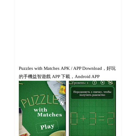
Puzzles with Matches APK / APP Download，好玩
的手機益智遊戲 APP 下載，Android APP