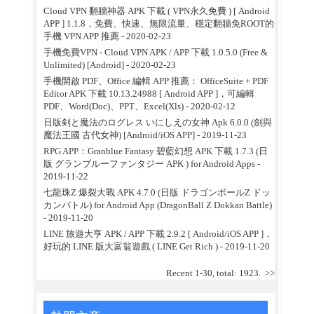
Cloud VPN 翻牆神器 APK 下載 ( VPN永久免費 ) [ Android
APP ] 1.1.8，免費、快速、無限流量、穩定翻牆免ROOT的
手機 VPN APP 推薦
- 2020-02-23
手機免費VPN - Cloud VPN APK / APP 下載 1.0.5.0 (Free &
Unlimited) [Android]
- 2020-02-23
手機開啟 PDF、Office 編輯 APP 推薦： OfficeSuite + PDF
Editor APK 下載 10.13.24988 [ Android APP ]，可編輯
PDF、Word(Doc)、PPT、Excel(Xls)
- 2020-02-12
日版剣と魔法のログレス いにしえの女神 Apk 6.0.0 (劍與
魔法王國 古代女神) [Android/iOS APP]
- 2019-11-23
RPG APP：Granblue Fantasy 碧藍幻想 APK 下載 1.7.3 (日
版 グランブルーファンタジー APK ) for Android Apps
-
2019-11-22
七龍珠Z 爆裂大戰 APK 4.7.0 (日版 ドラゴンボールZ ドッ
カンバトル) for Android App (DragonBall Z Dokkan Battle)
- 2019-11-20
LINE 旅遊大亨 APK / APP 下載 2.9.2 [ Android/iOS APP ]，
好玩的 LINE 版大富翁遊戲 ( LINE Get Rich )
- 2019-11-20
Recent 1-30, total: 1923.
>>