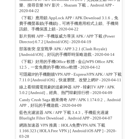
樂、搜尋音樂 MV 影片，Shazam 下載，Android APP
-
2020-04-22
《下載》應用鎖 AppLock APP / APK Download 3.1.6，免
費手機螢幕鎖(手機鎖)，可將手機應用程式上鎖、手機簡
訊鎖、手機保護上鎖
- 2020-04-22
影片剪輯 APP - 手機版威力導演 APK / APP 下載 (Power
Director) 6.7.2 [Android/iOS]
- 2020-04-19
部落衝突:皇室戰爭 APK / APP 3.2.1 (Clash Royale)
[Android/iOS]，好玩的手機即時策略遊戲
- 2020-04-14
《下載》好用的手機Office 軟體 - 金山WPS Office APK
12.5，一套免費的手機Office軟體
- 2020-04-12
可隱藏IP的手機翻牆VPN APP - ExpressVPN APK / APP 下載
7.11.0 [Android/iOS]，快速瀏覽、改變上網IP
- 2020-04-11
線上看韓國電視劇的追劇神器 APP - 韓劇TV APP / APK
5.0.2 [Android]，經典、熱門韓劇排行榜
- 2020-04-09
Candy Crush Saga 糖果傳奇 APP / APK 1.174.0.2，Android
APP，好玩的手機遊戲
- 2020-04-09
藍色光濾波器 APK / APP 下載 3.4.3，手機藍光過濾
Bluelight Filter Download，Android APP
- 2020-04-07
網路加速器 VPN 推薦：HOLA免费VPN APK 下載
1.166.323 ( HOLA Free VPN ) [ Android/iOS APP ]
- 2020-
03-28