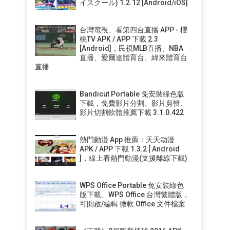
イスクール) 1.2.12 [Android/iOS]
台灣電視、看第四台直播 APP - 櫻
桃TV APK / APP 下載 2.3
[Android]，民視MLB直播、NBA
直播、愛爾達體育台、緯來體育台
直播
Bandicut Portable 免安裝綠色版
下載，免費影片分割、影片剪輯、
影片切割軟體推薦下載 3.1.0.422
熱門動漫 App 推薦：天天动漫
APK / APP 下載 1.3.2 [ Android
]，線上看熱門動漫(支援離線下載)
WPS Office Portable 免安裝綠色
版下載、WPS Office 台灣繁體版，
可開啟/編輯 微軟 Office 文件檔案