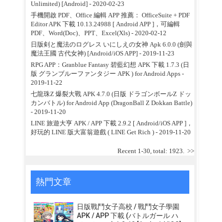
Unlimited) [Android]
- 2020-02-23
手機開啟 PDF、Office 編輯 APP 推薦： OfficeSuite + PDF
Editor APK 下載 10.13.24988 [ Android APP ]，可編輯
PDF、Word(Doc)、PPT、Excel(Xls)
- 2020-02-12
日版剣と魔法のログレス いにしえの女神 Apk 6.0.0 (劍與
魔法王國 古代女神) [Android/iOS APP]
- 2019-11-23
RPG APP：Granblue Fantasy 碧藍幻想 APK 下載 1.7.3 (日
版 グランブルーファンタジー APK ) for Android Apps
-
2019-11-22
七龍珠Z 爆裂大戰 APK 4.7.0 (日版 ドラゴンボールZ ドッ
カンバトル) for Android App (DragonBall Z Dokkan Battle)
- 2019-11-20
LINE 旅遊大亨 APK / APP 下載 2.9.2 [ Android/iOS APP ]，
好玩的 LINE 版大富翁遊戲 ( LINE Get Rich )
- 2019-11-20
Recent 1-30, total: 1923.
>>
熱門文章
日版戰鬥女子高校 / 戰鬥女子學園
APK / APP 下載 (バトルガール ハ