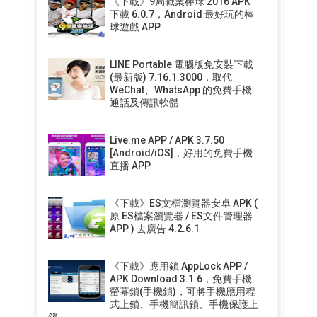
《下載》9局職業棒球 2016 APK
下載 6.0.7，Android 最好玩的棒
球遊戲 APP
LINE Portable 電腦版免安裝下載
(最新版) 7.16.1.3000，取代
WeChat、WhatsApp 的免費手機
通話及傳訊軟體
Live.me APP / APK 3.7.50
[Android/iOS]，好用的免費手機
直播 APP
《下載》ES文檔瀏覽器安卓 APK (
原 ES檔案瀏覽器 / ES文件管理器
APP ) 去廣告 4.2.6.1
《下載》應用鎖 AppLock APP /
APK Download 3.1.6，免費手機
螢幕鎖(手機鎖)，可將手機應用程
式上鎖、手機簡訊鎖、手機保護上
鎖