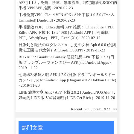
APP ] 1.1.8，免費、快速、無限流量、穩定翻牆免ROOT的
手機 VPN APP 推薦
- 2020-02-23
手機免費VPN - Cloud VPN APK / APP 下載 1.0.5.0 (Free &
Unlimited) [Android]
- 2020-02-23
手機開啟 PDF、Office 編輯 APP 推薦： OfficeSuite + PDF
Editor APK 下載 10.13.24988 [ Android APP ]，可編輯
PDF、Word(Doc)、PPT、Excel(Xls)
- 2020-02-12
日版剣と魔法のログレス いにしえの女神 Apk 6.0.0 (劍與
魔法王國 古代女神) [Android/iOS APP]
- 2019-11-23
RPG APP：Granblue Fantasy 碧藍幻想 APK 下載 1.7.3 (日
版 グランブルーファンタジー APK ) for Android Apps
-
2019-11-22
七龍珠Z 爆裂大戰 APK 4.7.0 (日版 ドラゴンボールZ ドッ
カンバトル) for Android App (DragonBall Z Dokkan Battle)
- 2019-11-20
LINE 旅遊大亨 APK / APP 下載 2.9.2 [ Android/iOS APP ]，
好玩的 LINE 版大富翁遊戲 ( LINE Get Rich )
- 2019-11-20
Recent 1-30, total: 1923.
>>
熱門文章