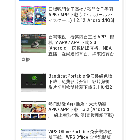
日版戰鬥女子高校 / 戰鬥女子學園
APK / APP 下載 (バトルガール ハ
イスクール) 1.2.12 [Android/iOS]
台灣電視、看第四台直播 APP - 櫻
桃TV APK / APP 下載 2.3
[Android]，民視MLB直播、NBA
直播、愛爾達體育台、緯來體育台
直播
Bandicut Portable 免安裝綠色版
下載，免費影片分割、影片剪輯、
影片切割軟體推薦下載 3.1.0.422
熱門動漫 App 推薦：天天动漫
APK / APP 下載 1.3.2 [ Android
]，線上看熱門動漫(支援離線下載)
WPS Office Portable 免安裝綠色
版下載、WPS Office 台灣繁體版，