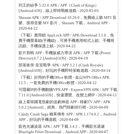
列王的紛爭 5.32.0 APK / APP（Clash of Kings）
[Android/iOS]，線上即時戰略遊戲
- 2020-05-03
Shazam APK / APP Download 10.26.0，免費線上聽 MP3 音
樂、搜尋音樂 MV 影片，Shazam 下載，Android APP
-
2020-04-22
《下載》應用鎖 AppLock APP / APK Download 3.1.6，免
費手機螢幕鎖(手機鎖)，可將手機應用程式上鎖、手機簡
訊鎖、手機保護上鎖
- 2020-04-22
影片剪輯 APP - 手機版威力導演 APK / APP 下載 (Power
Director) 6.7.2 [Android/iOS]
- 2020-04-19
部落衝突:皇室戰爭 APK / APP 3.2.1 (Clash Royale)
[Android/iOS]，好玩的手機即時策略遊戲
- 2020-04-14
《下載》好用的手機Office 軟體 - 金山WPS Office APK
12.5，一套免費的手機Office軟體
- 2020-04-12
可隱藏IP的手機翻牆VPN APP - ExpressVPN APK / APP 下載
7.11.0 [Android/iOS]，快速瀏覽、改變上網IP
- 2020-04-11
線上看韓國電視劇的追劇神器 APP - 韓劇TV APP / APK
5.0.2 [Android]，經典、熱門韓劇排行榜
- 2020-04-09
Candy Crush Saga 糖果傳奇 APP / APK 1.174.0.2，Android
APP，好玩的手機遊戲
- 2020-04-09
藍色光濾波器 APK / APP 下載 3.4.3，手機藍光過濾
Bluelight Filter Download，Android APP
- 2020-04-07