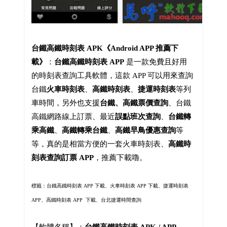
台鐵高鐵時刻表 APK《Android APP 推薦下
載》
：
台鐵高鐵時刻表 APP
是一款免費且好用
的時刻表查詢工具軟體，這款 APP 可以用來查詢
台鐵
火車時刻表
、
高鐵時刻表
、
捷運時刻表
等列
車時間，另外也支援
台鐵、高鐵票價查詢
、台鐵
高鐵網路線上訂票、最近
誤點班次查詢
、
台鐵轉
乘高鐵
、
高鐵轉乘台鐵
、
高鐵早鳥優惠查詢
等
等，真的是相當方便的一套火車時刻表、
高鐵時
刻表查詢訂票 APP
，推薦下載嚕。
標籤：台鐵高鐵時刻表 APP 下載、火車時刻表 APP 下載、捷運時刻表
APP、高鐵時刻表 APP 下載、台北捷運時間查詢