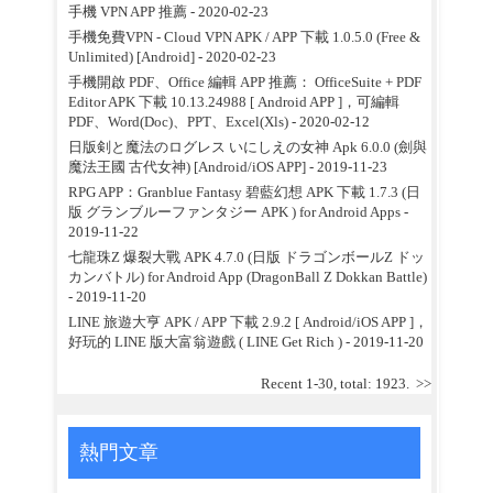
手機 VPN APP 推薦
- 2020-02-23
手機免費VPN - Cloud VPN APK / APP 下載 1.0.5.0 (Free &
Unlimited) [Android]
- 2020-02-23
手機開啟 PDF、Office 編輯 APP 推薦： OfficeSuite + PDF
Editor APK 下載 10.13.24988 [ Android APP ]，可編輯
PDF、Word(Doc)、PPT、Excel(Xls)
- 2020-02-12
日版剣と魔法のログレス いにしえの女神 Apk 6.0.0 (劍與
魔法王國 古代女神) [Android/iOS APP]
- 2019-11-23
RPG APP：Granblue Fantasy 碧藍幻想 APK 下載 1.7.3 (日
版 グランブルーファンタジー APK ) for Android Apps
-
2019-11-22
七龍珠Z 爆裂大戰 APK 4.7.0 (日版 ドラゴンボールZ ドッ
カンバトル) for Android App (DragonBall Z Dokkan Battle)
- 2019-11-20
LINE 旅遊大亨 APK / APP 下載 2.9.2 [ Android/iOS APP ]，
好玩的 LINE 版大富翁遊戲 ( LINE Get Rich )
- 2019-11-20
Recent 1-30, total: 1923.
>>
熱門文章