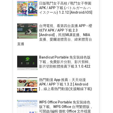
日版戰鬥女子高校 / 戰鬥女子學園
APK / APP 下載 (バトルガール ハ
イスクール) 1.2.12 [Android/iOS]
台灣電視、看第四台直播 APP - 櫻
桃TV APK / APP 下載 2.3
[Android]，民視MLB直播、NBA
直播、愛爾達體育台、緯來體育台
直播
Bandicut Portable 免安裝綠色版
下載，免費影片分割、影片剪輯、
影片切割軟體推薦下載 3.1.0.422
熱門動漫 App 推薦：天天动漫
APK / APP 下載 1.3.2 [ Android
]，線上看熱門動漫(支援離線下載)
WPS Office Portable 免安裝綠色
版下載、WPS Office 台灣繁體版，
可開啟/編輯 微軟 Office 文件檔案