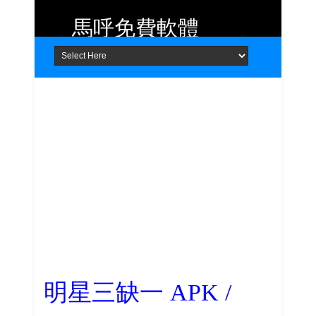
馬呼免費軟體
Home
About
Contact
提供 Android、iOS 好用的手機應用
程式及 Windows 免費軟體
明星三缺一 APK /