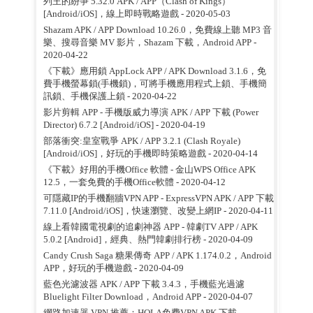
列王的紛爭 5.32.0 APK / APP（Clash of Kings）
[Android/iOS]，線上即時戰略遊戲
- 2020-05-03
Shazam APK / APP Download 10.26.0，免費線上聽 MP3 音
樂、搜尋音樂 MV 影片，Shazam 下載，Android APP
-
2020-04-22
《下載》應用鎖 AppLock APP / APK Download 3.1.6，免
費手機螢幕鎖(手機鎖)，可將手機應用程式上鎖、手機簡
訊鎖、手機保護上鎖
- 2020-04-22
影片剪輯 APP - 手機版威力導演 APK / APP 下載 (Power
Director) 6.7.2 [Android/iOS]
- 2020-04-19
部落衝突:皇室戰爭 APK / APP 3.2.1 (Clash Royale)
[Android/iOS]，好玩的手機即時策略遊戲
- 2020-04-14
《下載》好用的手機Office 軟體 - 金山WPS Office APK
12.5，一套免費的手機Office軟體
- 2020-04-12
可隱藏IP的手機翻牆VPN APP - ExpressVPN APK / APP 下載
7.11.0 [Android/iOS]，快速瀏覽、改變上網IP
- 2020-04-11
線上看韓國電視劇的追劇神器 APP - 韓劇TV APP / APK
5.0.2 [Android]，經典、熱門韓劇排行榜
- 2020-04-09
Candy Crush Saga 糖果傳奇 APP / APK 1.174.0.2，Android
APP，好玩的手機遊戲
- 2020-04-09
藍色光濾波器 APK / APP 下載 3.4.3，手機藍光過濾
Bluelight Filter Download，Android APP
- 2020-04-07
網路加速器 VPN 推薦：HOLA免费VPN APK 下載