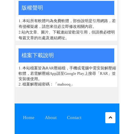
版權聲明
1. 本站所有軟體均為免費軟體，部份說明是引用網路，若
有侵權疑慮，請您來信必立即修改相關內容。
2.站內文章、圖片、下載連結皆歡迎引用，但請務必標明
每篇文章的出處及連結網址。
檔案下載說明
1. 本站檔案皆為RAR壓縮檔，手機或電腦中需安裝解壓縮
軟體，若需解壓縮App請至Google Play上搜尋「RAR」並
安裝後使用。
2. 檔案解壓縮密碼：「mahooq」
Home
About
Contact