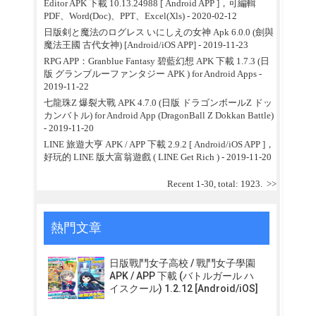
Editor APK 下載 10.13.24988 [ Android APP ]，可編輯
PDF、Word(Doc)、PPT、Excel(Xls)
- 2020-02-12
日版剣と魔法のログレス いにしえの女神 Apk 6.0.0 (劍與
魔法王國 古代女神) [Android/iOS APP]
- 2019-11-23
RPG APP：Granblue Fantasy 碧藍幻想 APK 下載 1.7.3 (日
版 グランブルーファンタジー APK ) for Android Apps
-
2019-11-22
七龍珠Z 爆裂大戰 APK 4.7.0 (日版 ドラゴンボールZ ドッ
カンバトル) for Android App (DragonBall Z Dokkan Battle)
- 2019-11-20
LINE 旅遊大亨 APK / APP 下載 2.9.2 [ Android/iOS APP ]，
好玩的 LINE 版大富翁遊戲 ( LINE Get Rich )
- 2019-11-20
Recent 1-30, total: 1923.
>>
熱門文章
日版戰鬥女子高校 / 戰鬥女子學園
APK / APP 下載 (バトルガール ハ
イスクール) 1.2.12 [Android/iOS]