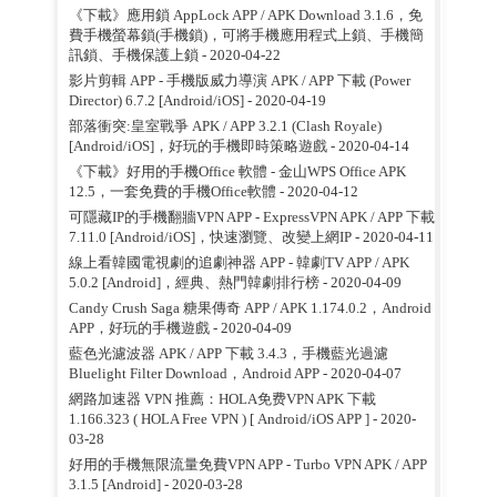
《下載》應用鎖 AppLock APP / APK Download 3.1.6，免
費手機螢幕鎖(手機鎖)，可將手機應用程式上鎖、手機簡
訊鎖、手機保護上鎖
- 2020-04-22
影片剪輯 APP - 手機版威力導演 APK / APP 下載 (Power
Director) 6.7.2 [Android/iOS]
- 2020-04-19
部落衝突:皇室戰爭 APK / APP 3.2.1 (Clash Royale)
[Android/iOS]，好玩的手機即時策略遊戲
- 2020-04-14
《下載》好用的手機Office 軟體 - 金山WPS Office APK
12.5，一套免費的手機Office軟體
- 2020-04-12
可隱藏IP的手機翻牆VPN APP - ExpressVPN APK / APP 下載
7.11.0 [Android/iOS]，快速瀏覽、改變上網IP
- 2020-04-11
線上看韓國電視劇的追劇神器 APP - 韓劇TV APP / APK
5.0.2 [Android]，經典、熱門韓劇排行榜
- 2020-04-09
Candy Crush Saga 糖果傳奇 APP / APK 1.174.0.2，Android
APP，好玩的手機遊戲
- 2020-04-09
藍色光濾波器 APK / APP 下載 3.4.3，手機藍光過濾
Bluelight Filter Download，Android APP
- 2020-04-07
網路加速器 VPN 推薦：HOLA免费VPN APK 下載
1.166.323 ( HOLA Free VPN ) [ Android/iOS APP ]
- 2020-
03-28
好用的手機無限流量免費VPN APP - Turbo VPN APK / APP
3.1.5 [Android]
- 2020-03-28