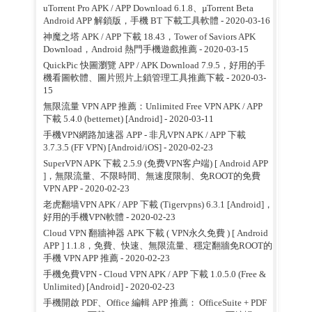
uTorrent Pro APK / APP Download 6.1.8、µTorrent Beta
Android APP 解鎖版，手機 BT 下載工具軟體
- 2020-03-16
神魔之塔 APK / APP 下載 18.43，Tower of Saviors APK
Download，Android 熱門手機遊戲推薦
- 2020-03-15
QuickPic 快圖瀏覽 APP / APK Download 7.9.5，好用的手
機看圖軟體、圖片照片上鎖管理工具推薦下載
- 2020-03-
15
無限流量 VPN APP 推薦：Unlimited Free VPN APK / APP
下載 5.4.0 (betternet) [Android]
- 2020-03-11
手機VPN網路加速器 APP - 非凡VPN APK / APP 下載
3.7.3.5 (FF VPN) [Android/iOS]
- 2020-02-23
SuperVPN APK 下載 2.5.9 (免费VPN客户端) [ Android APP
]，無限流量、不限時間、無速度限制、免ROOT的免費
VPN APP
- 2020-02-23
老虎翻墙VPN APK / APP 下載 (Tigervpns) 6.3.1 [Android]，
好用的手機VPN軟體
- 2020-02-23
Cloud VPN 翻牆神器 APK 下載 ( VPN永久免費 ) [ Android
APP ] 1.1.8，免費、快速、無限流量、穩定翻牆免ROOT的
手機 VPN APP 推薦
- 2020-02-23
手機免費VPN - Cloud VPN APK / APP 下載 1.0.5.0 (Free &
Unlimited) [Android]
- 2020-02-23
手機開啟 PDF、Office 編輯 APP 推薦： OfficeSuite + PDF