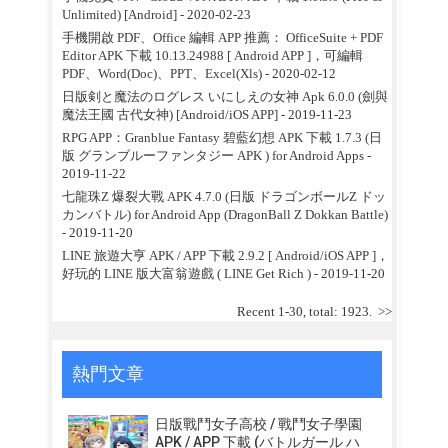
Unlimited) [Android]
- 2020-02-23
手機開啟 PDF、Office 編輯 APP 推薦： OfficeSuite + PDF
Editor APK 下載 10.13.24988 [ Android APP ]，可編輯
PDF、Word(Doc)、PPT、Excel(Xls)
- 2020-02-12
日版剣と魔法のログレス いにしえの女神 Apk 6.0.0 (劍與
魔法王國 古代女神) [Android/iOS APP]
- 2019-11-23
RPG APP：Granblue Fantasy 碧藍幻想 APK 下載 1.7.3 (日
版 グランブルーファンタジー APK ) for Android Apps
-
2019-11-22
七龍珠Z 爆裂大戰 APK 4.7.0 (日版 ドラゴンボールZ ドッ
カンバトル) for Android App (DragonBall Z Dokkan Battle)
- 2019-11-20
LINE 旅遊大亨 APK / APP 下載 2.9.2 [ Android/iOS APP ]，
好玩的 LINE 版大富翁遊戲 ( LINE Get Rich )
- 2019-11-20
Recent 1-30, total: 1923.
>>
熱門文章
日版戰鬥女子高校 / 戰鬥女子學園
APK / APP 下載 (バトルガール ハ