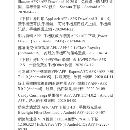
Shazam APK / APP Download 10.26.0，免費線上聽 MP3 音
樂、搜尋音樂 MV 影片，Shazam 下載，Android APP
-
2020-04-22
《下載》應用鎖 AppLock APP / APK Download 3.1.6，免
費手機螢幕鎖(手機鎖)，可將手機應用程式上鎖、手機簡
訊鎖、手機保護上鎖
- 2020-04-22
影片剪輯 APP - 手機版威力導演 APK / APP 下載 (Power
Director) 6.7.2 [Android/iOS]
- 2020-04-19
部落衝突:皇室戰爭 APK / APP 3.2.1 (Clash Royale)
[Android/iOS]，好玩的手機即時策略遊戲
- 2020-04-14
《下載》好用的手機Office 軟體 - 金山WPS Office APK
12.5，一套免費的手機Office軟體
- 2020-04-12
可隱藏IP的手機翻牆VPN APP - ExpressVPN APK / APP 下載
7.11.0 [Android/iOS]，快速瀏覽、改變上網IP
- 2020-04-11
線上看韓國電視劇的追劇神器 APP - 韓劇TV APP / APK
5.0.2 [Android]，經典、熱門韓劇排行榜
- 2020-04-09
Candy Crush Saga 糖果傳奇 APP / APK 1.174.0.2，Android
APP，好玩的手機遊戲
- 2020-04-09
藍色光濾波器 APK / APP 下載 3.4.3，手機藍光過濾
Bluelight Filter Download，Android APP
- 2020-04-07
網路加速器 VPN 推薦：HOLA免费VPN APK 下載
1.166.323 ( HOLA Free VPN ) [ Android/iOS APP ]
- 2020-
03-28