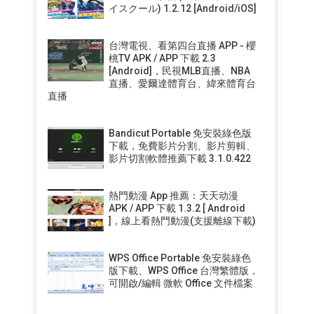
イスクール) 1.2.12 [Android/iOS]
台灣電視、看第四台直播 APP - 櫻
桃TV APK / APP 下載 2.3
[Android]，民視MLB直播、NBA
直播、愛爾達體育台、緯來體育台
直播
Bandicut Portable 免安裝綠色版
下載，免費影片分割、影片剪輯、
影片切割軟體推薦下載 3.1.0.422
熱門動漫 App 推薦：天天动漫
APK / APP 下載 1.3.2 [ Android
]，線上看熱門動漫(支援離線下載)
WPS Office Portable 免安裝綠色
版下載、WPS Office 台灣繁體版，
可開啟/編輯 微軟 Office 文件檔案