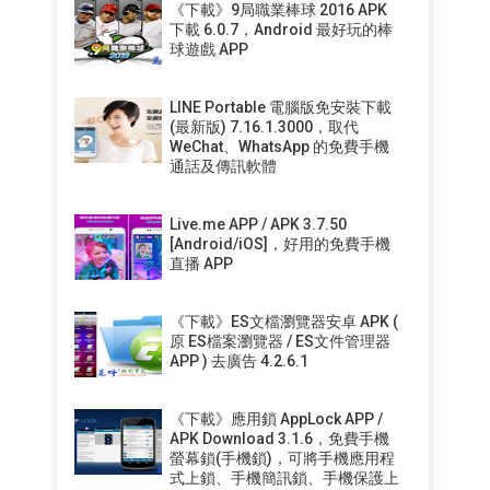
《下載》9局職業棒球 2016 APK
下載 6.0.7，Android 最好玩的棒
球遊戲 APP
LINE Portable 電腦版免安裝下載
(最新版) 7.16.1.3000，取代
WeChat、WhatsApp 的免費手機
通話及傳訊軟體
Live.me APP / APK 3.7.50
[Android/iOS]，好用的免費手機
直播 APP
《下載》ES文檔瀏覽器安卓 APK (
原 ES檔案瀏覽器 / ES文件管理器
APP ) 去廣告 4.2.6.1
《下載》應用鎖 AppLock APP /
APK Download 3.1.6，免費手機
螢幕鎖(手機鎖)，可將手機應用程
式上鎖、手機簡訊鎖、手機保護上