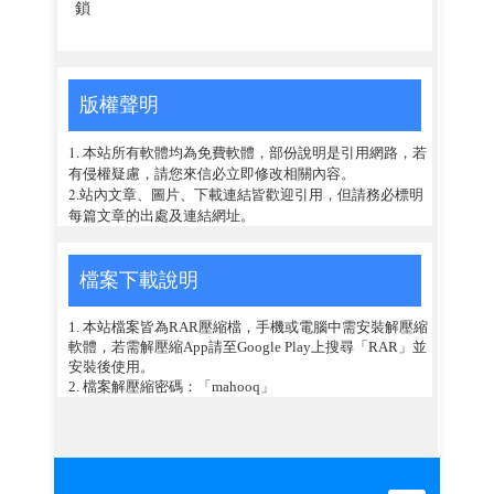
鎖
版權聲明
1. 本站所有軟體均為免費軟體，部份說明是引用網路，若
有侵權疑慮，請您來信必立即修改相關內容。
2.站內文章、圖片、下載連結皆歡迎引用，但請務必標明
每篇文章的出處及連結網址。
檔案下載說明
1. 本站檔案皆為RAR壓縮檔，手機或電腦中需安裝解壓縮
軟體，若需解壓縮App請至Google Play上搜尋「RAR」並
安裝後使用。
2. 檔案解壓縮密碼：「mahooq」