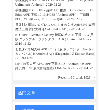
手機免費VPN - Cloud VPN APK / APP 下載 1.0.5.0 (Free &
Unlimited) [Android]
- 2020-02-23
手機開啟 PDF、Office 編輯 APP 推薦： OfficeSuite + PDF
Editor APK 下載 10.13.24988 [ Android APP ]，可編輯
PDF、Word(Doc)、PPT、Excel(Xls)
- 2020-02-12
日版剣と魔法のログレス いにしえの女神 Apk 6.0.0 (劍與
魔法王國 古代女神) [Android/iOS APP]
- 2019-11-23
RPG APP：Granblue Fantasy 碧藍幻想 APK 下載 1.7.3 (日
版 グランブルーファンタジー APK ) for Android Apps
-
2019-11-22
七龍珠Z 爆裂大戰 APK 4.7.0 (日版 ドラゴンボールZ ドッ
カンバトル) for Android App (DragonBall Z Dokkan Battle)
- 2019-11-20
LINE 旅遊大亨 APK / APP 下載 2.9.2 [ Android/iOS APP ]，
好玩的 LINE 版大富翁遊戲 ( LINE Get Rich )
- 2019-11-20
Recent 1-30, total: 1923.
>>
熱門文章