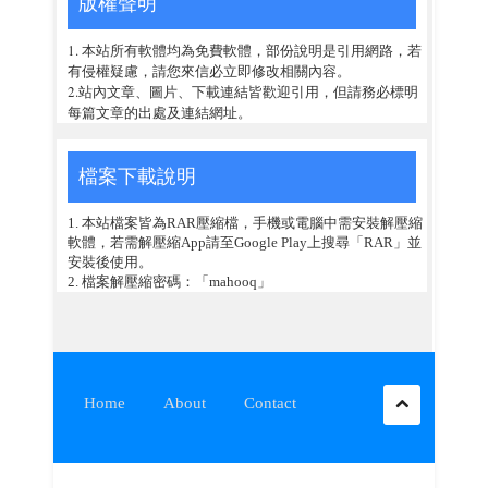
版權聲明
1. 本站所有軟體均為免費軟體，部份說明是引用網路，若
有侵權疑慮，請您來信必立即修改相關內容。
2.站內文章、圖片、下載連結皆歡迎引用，但請務必標明
每篇文章的出處及連結網址。
檔案下載說明
1. 本站檔案皆為RAR壓縮檔，手機或電腦中需安裝解壓縮
軟體，若需解壓縮App請至Google Play上搜尋「RAR」並
安裝後使用。
2. 檔案解壓縮密碼：「mahooq」
Home
About
Contact