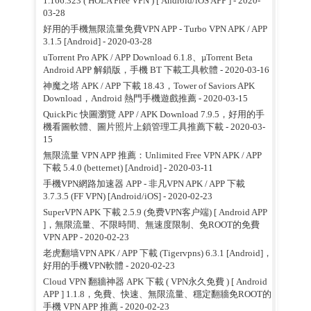
1.166.323 ( HOLA Free VPN ) [ Android/iOS APP ]
- 2020-
03-28
好用的手機無限流量免費VPN APP - Turbo VPN APK / APP
3.1.5 [Android]
- 2020-03-28
uTorrent Pro APK / APP Download 6.1.8、µTorrent Beta
Android APP 解鎖版，手機 BT 下載工具軟體
- 2020-03-16
神魔之塔 APK / APP 下載 18.43，Tower of Saviors APK
Download，Android 熱門手機遊戲推薦
- 2020-03-15
QuickPic 快圖瀏覽 APP / APK Download 7.9.5，好用的手
機看圖軟體、圖片照片上鎖管理工具推薦下載
- 2020-03-
15
無限流量 VPN APP 推薦：Unlimited Free VPN APK / APP
下載 5.4.0 (betternet) [Android]
- 2020-03-11
手機VPN網路加速器 APP - 非凡VPN APK / APP 下載
3.7.3.5 (FF VPN) [Android/iOS]
- 2020-02-23
SuperVPN APK 下載 2.5.9 (免费VPN客户端) [ Android APP
]，無限流量、不限時間、無速度限制、免ROOT的免費
VPN APP
- 2020-02-23
老虎翻墙VPN APK / APP 下載 (Tigervpns) 6.3.1 [Android]，
好用的手機VPN軟體
- 2020-02-23
Cloud VPN 翻牆神器 APK 下載 ( VPN永久免費 ) [ Android
APP ] 1.1.8，免費、快速、無限流量、穩定翻牆免ROOT的
手機 VPN APP 推薦
- 2020-02-23