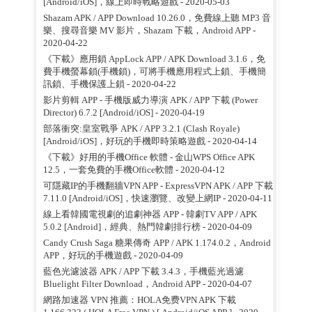
[Android/iOS]，線上即時戰略遊戲
- 2020-05-03
Shazam APK / APP Download 10.26.0，免費線上聽 MP3 音
樂、搜尋音樂 MV 影片，Shazam 下載，Android APP
-
2020-04-22
《下載》應用鎖 AppLock APP / APK Download 3.1.6，免
費手機螢幕鎖(手機鎖)，可將手機應用程式上鎖、手機簡
訊鎖、手機保護上鎖
- 2020-04-22
影片剪輯 APP - 手機版威力導演 APK / APP 下載 (Power
Director) 6.7.2 [Android/iOS]
- 2020-04-19
部落衝突:皇室戰爭 APK / APP 3.2.1 (Clash Royale)
[Android/iOS]，好玩的手機即時策略遊戲
- 2020-04-14
《下載》好用的手機Office 軟體 - 金山WPS Office APK
12.5，一套免費的手機Office軟體
- 2020-04-12
可隱藏IP的手機翻牆VPN APP - ExpressVPN APK / APP 下載
7.11.0 [Android/iOS]，快速瀏覽、改變上網IP
- 2020-04-11
線上看韓國電視劇的追劇神器 APP - 韓劇TV APP / APK
5.0.2 [Android]，經典、熱門韓劇排行榜
- 2020-04-09
Candy Crush Saga 糖果傳奇 APP / APK 1.174.0.2，Android
APP，好玩的手機遊戲
- 2020-04-09
藍色光濾波器 APK / APP 下載 3.4.3，手機藍光過濾
Bluelight Filter Download，Android APP
- 2020-04-07
網路加速器 VPN 推薦：HOLA免费VPN APK 下載