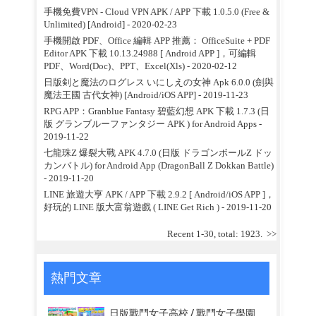
手機免費VPN - Cloud VPN APK / APP 下載 1.0.5.0 (Free &
Unlimited) [Android]
- 2020-02-23
手機開啟 PDF、Office 編輯 APP 推薦： OfficeSuite + PDF
Editor APK 下載 10.13.24988 [ Android APP ]，可編輯
PDF、Word(Doc)、PPT、Excel(Xls)
- 2020-02-12
日版剣と魔法のログレス いにしえの女神 Apk 6.0.0 (劍與
魔法王國 古代女神) [Android/iOS APP]
- 2019-11-23
RPG APP：Granblue Fantasy 碧藍幻想 APK 下載 1.7.3 (日
版 グランブルーファンタジー APK ) for Android Apps
-
2019-11-22
七龍珠Z 爆裂大戰 APK 4.7.0 (日版 ドラゴンボールZ ドッ
カンバトル) for Android App (DragonBall Z Dokkan Battle)
- 2019-11-20
LINE 旅遊大亨 APK / APP 下載 2.9.2 [ Android/iOS APP ]，
好玩的 LINE 版大富翁遊戲 ( LINE Get Rich )
- 2019-11-20
Recent 1-30, total: 1923.
>>
熱門文章
日版戰鬥女子高校 / 戰鬥女子學園