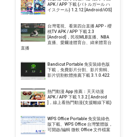
APK / APP 下載 (バトルガール ハ
イスクール) 1.2.12 [Android/iOS]
台灣電視、看第四台直播 APP - 櫻
桃TV APK / APP 下載 2.3
[Android]，民視MLB直播、NBA
直播、愛爾達體育台、緯來體育台
直播
Bandicut Portable 免安裝綠色版
下載，免費影片分割、影片剪輯、
影片切割軟體推薦下載 3.1.0.422
熱門動漫 App 推薦：天天动漫
APK / APP 下載 1.3.2 [ Android
]，線上看熱門動漫(支援離線下載)
WPS Office Portable 免安裝綠色
版下載、WPS Office 台灣繁體版，
可開啟/編輯 微軟 Office 文件檔案