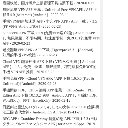
看圖軟體、圖片照片上鎖管理工具推薦下載
- 2020-03-15
無限流量 VPN APP 推薦：Unlimited Free VPN APK / APP 下
載 5.4.0 (betternet) [Android]
- 2020-03-11
手機VPN網路加速器 APP - 非凡VPN APK / APP 下載 3.7.3.5
(FF VPN) [Android/iOS]
- 2020-02-23
SuperVPN APK 下載 2.5.9 (免费VPN客户端) [ Android APP
]，無限流量、不限時間、無速度限制、免ROOT的免費 VPN
APP
- 2020-02-23
老虎翻墙VPN APK / APP 下載 (Tigervpns) 6.3.1 [Android]，
好用的手機VPN軟體
- 2020-02-23
Cloud VPN 翻牆神器 APK 下載 ( VPN永久免費 ) [ Android
APP ] 1.1.8，免費、快速、無限流量、穩定翻牆免ROOT的
手機 VPN APP 推薦
- 2020-02-23
手機免費VPN - Cloud VPN APK / APP 下載 1.0.5.0 (Free &
Unlimited) [Android]
- 2020-02-23
手機開啟 PDF、Office 編輯 APP 推薦： OfficeSuite + PDF
Editor APK 下載 10.13.24988 [ Android APP ]，可編輯 PDF、
Word(Doc)、PPT、Excel(Xls)
- 2020-02-12
日版剣と魔法のログレス いにしえの女神 Apk 6.0.0 (劍與魔
法王國 古代女神) [Android/iOS APP]
- 2019-11-23
RPG APP：Granblue Fantasy 碧藍幻想 APK 下載 1.7.3 (日版
グランブルーファンタジー APK ) for Android Apps
- 2019-