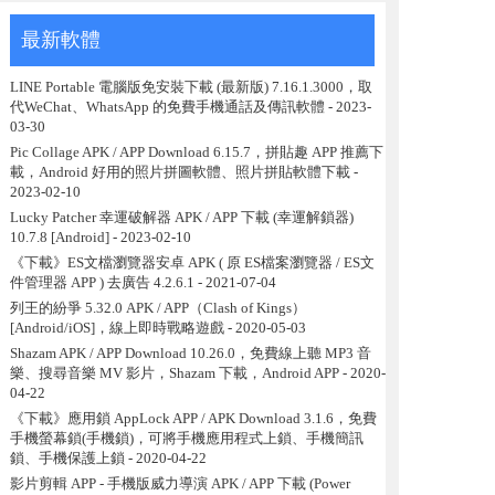
最新軟體
LINE Portable 電腦版免安裝下載 (最新版) 7.16.1.3000，取
代WeChat、WhatsApp 的免費手機通話及傳訊軟體
- 2023-
03-30
Pic Collage APK / APP Download 6.15.7，拼貼趣 APP 推薦下
載，Android 好用的照片拼圖軟體、照片拼貼軟體下載
-
2023-02-10
Lucky Patcher 幸運破解器 APK / APP 下載 (幸運解鎖器)
10.7.8 [Android]
- 2023-02-10
《下載》ES文檔瀏覽器安卓 APK ( 原 ES檔案瀏覽器 / ES文
件管理器 APP ) 去廣告 4.2.6.1
- 2021-07-04
列王的紛爭 5.32.0 APK / APP（Clash of Kings）
[Android/iOS]，線上即時戰略遊戲
- 2020-05-03
Shazam APK / APP Download 10.26.0，免費線上聽 MP3 音
樂、搜尋音樂 MV 影片，Shazam 下載，Android APP
- 2020-
04-22
《下載》應用鎖 AppLock APP / APK Download 3.1.6，免費
手機螢幕鎖(手機鎖)，可將手機應用程式上鎖、手機簡訊
鎖、手機保護上鎖
- 2020-04-22
影片剪輯 APP - 手機版威力導演 APK / APP 下載 (Power