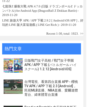
11-22
七龍珠Z 爆裂大戰 APK 4.7.0 (日版 ドラゴンボールZ ドッカ
ンバトル) for Android App (DragonBall Z Dokkan Battle)
-
2019-11-20
LINE 旅遊大亨 APK / APP 下載 2.9.2 [ Android/iOS APP ]，好
玩的 LINE 版大富翁遊戲 ( LINE Get Rich )
- 2019-11-20
Recent 1-30, total: 1923.
>>
熱門文章
日版戰鬥女子高校 / 戰鬥女子學園
APK / APP 下載 (バトルガール ハイ
スクール) 1.2.12 [Android/iOS]
台灣電視、看第四台直播 APP - 櫻桃
TV APK / APP 下載 2.3 [Android]，
民視MLB直播、NBA直播、愛爾達體
育台、緯來體育台直播