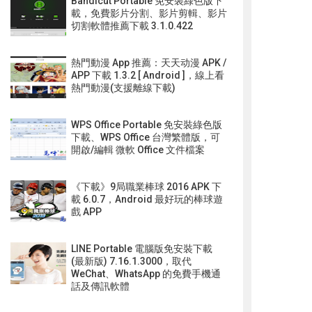
Bandicut Portable 免安裝綠色版下
載，免費影片分割、影片剪輯、影片
切割軟體推薦下載 3.1.0.422
熱門動漫 App 推薦：天天动漫 APK /
APP 下載 1.3.2 [ Android ]，線上看
熱門動漫(支援離線下載)
WPS Office Portable 免安裝綠色版
下載、WPS Office 台灣繁體版，可
開啟/編輯 微軟 Office 文件檔案
《下載》9局職業棒球 2016 APK 下
載 6.0.7，Android 最好玩的棒球遊
戲 APP
LINE Portable 電腦版免安裝下載
(最新版) 7.16.1.3000，取代
WeChat、WhatsApp 的免費手機通
話及傳訊軟體