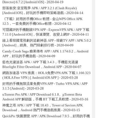
Director) 6.7.2 [Android/iOS]
- 2020-04-19
部落衝突:皇室戰爭 APK / APP 3.2.1 (Clash Royale)
[Android/iOS]，好玩的手機即時策略遊戲
- 2020-04-14
《下載》好用的手機Office 軟體 - 金山WPS Office APK
12.5，一套免費的手機Office軟體
- 2020-04-12
可隱藏IP的手機翻牆VPN APP - ExpressVPN APK / APP 下載
7.11.0 [Android/iOS]，快速瀏覽、改變上網IP
- 2020-04-11
線上看韓國電視劇的追劇神器 APP - 韓劇TV APP / APK 5.0.2
[Android]，經典、熱門韓劇排行榜
- 2020-04-09
Candy Crush Saga 糖果傳奇 APP / APK 1.174.0.2，Android
APP，好玩的手機遊戲
- 2020-04-09
藍色光濾波器 APK / APP 下載 3.4.3，手機藍光過濾
Bluelight Filter Download，Android APP
- 2020-04-07
網路加速器 VPN 推薦：HOLA免费VPN APK 下載 1.166.323
( HOLA Free VPN ) [ Android/iOS APP ]
- 2020-03-28
好用的手機無限流量免費VPN APP - Turbo VPN APK / APP
3.1.5 [Android]
- 2020-03-28
uTorrent Pro APK / APP Download 6.1.8、µTorrent Beta
Android APP 解鎖版，手機 BT 下載工具軟體
- 2020-03-16
神魔之塔 APK / APP 下載 18.43，Tower of Saviors APK
Download，Android 熱門手機遊戲推薦
- 2020-03-15
QuickPic 快圖瀏覽 APP / APK Download 7.9.5，好用的手機