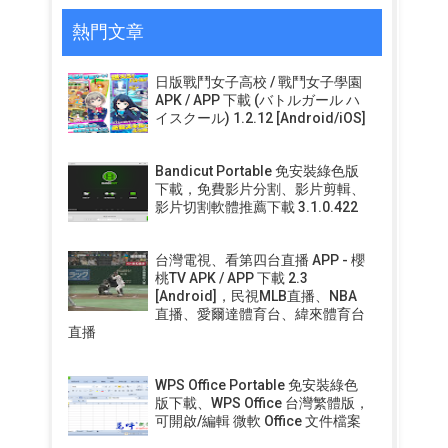
熱門文章
日版戰鬥女子高校 / 戰鬥女子學園
APK / APP 下載 (バトルガール ハ
イスクール) 1.2.12 [Android/iOS]
Bandicut Portable 免安裝綠色版
下載，免費影片分割、影片剪輯、
影片切割軟體推薦下載 3.1.0.422
台灣電視、看第四台直播 APP - 櫻
桃TV APK / APP 下載 2.3
[Android]，民視MLB直播、NBA
直播、愛爾達體育台、緯來體育台
直播
WPS Office Portable 免安裝綠色
版下載、WPS Office 台灣繁體版，
可開啟/編輯 微軟 Office 文件檔案