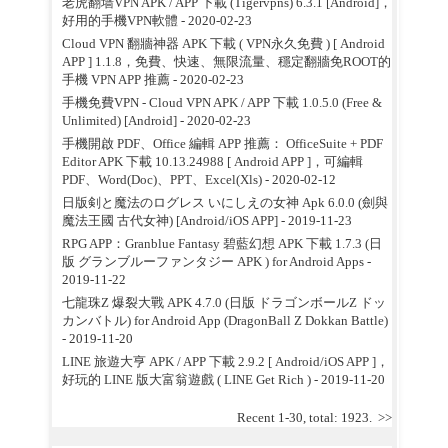
老虎翻墙VPN APK / APP 下載 (Tigervpns) 6.3.1 [Android]，
好用的手機VPN軟體
- 2020-02-23
Cloud VPN 翻牆神器 APK 下載 ( VPN永久免費 ) [ Android
APP ] 1.1.8，免費、快速、無限流量、穩定翻牆免ROOT的
手機 VPN APP 推薦
- 2020-02-23
手機免費VPN - Cloud VPN APK / APP 下載 1.0.5.0 (Free &
Unlimited) [Android]
- 2020-02-23
手機開啟 PDF、Office 編輯 APP 推薦： OfficeSuite + PDF
Editor APK 下載 10.13.24988 [ Android APP ]，可編輯
PDF、Word(Doc)、PPT、Excel(Xls)
- 2020-02-12
日版剣と魔法のログレス いにしえの女神 Apk 6.0.0 (劍與
魔法王國 古代女神) [Android/iOS APP]
- 2019-11-23
RPG APP：Granblue Fantasy 碧藍幻想 APK 下載 1.7.3 (日
版 グランブルーファンタジー APK ) for Android Apps
-
2019-11-22
七龍珠Z 爆裂大戰 APK 4.7.0 (日版 ドラゴンボールZ ドッ
カンバトル) for Android App (DragonBall Z Dokkan Battle)
- 2019-11-20
LINE 旅遊大亨 APK / APP 下載 2.9.2 [ Android/iOS APP ]，
好玩的 LINE 版大富翁遊戲 ( LINE Get Rich )
- 2019-11-20
Recent 1-30, total: 1923.
>>