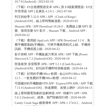
10.7.8 [Android]
- 2023-02-10
《下載》ES文檔瀏覽器安卓 APK ( 原 ES檔案瀏覽器 / ES文
件管理器 APP ) 去廣告 4.2.6.1
- 2021-07-04
列王的紛爭 5.32.0 APK / APP（Clash of Kings）
[Android/iOS]，線上即時戰略遊戲
- 2020-05-03
Shazam APK / APP Download 10.26.0，免費線上聽 MP3 音
樂、搜尋音樂 MV 影片，Shazam 下載，Android APP
-
2020-04-22
《下載》應用鎖 AppLock APP / APK Download 3.1.6，免
費手機螢幕鎖(手機鎖)，可將手機應用程式上鎖、手機簡
訊鎖、手機保護上鎖
- 2020-04-22
影片剪輯 APP - 手機版威力導演 APK / APP 下載 (Power
Director) 6.7.2 [Android/iOS]
- 2020-04-19
部落衝突:皇室戰爭 APK / APP 3.2.1 (Clash Royale)
[Android/iOS]，好玩的手機即時策略遊戲
- 2020-04-14
《下載》好用的手機Office 軟體 - 金山WPS Office APK
12.5，一套免費的手機Office軟體
- 2020-04-12
可隱藏IP的手機翻牆VPN APP - ExpressVPN APK / APP 下載
7.11.0 [Android/iOS]，快速瀏覽、改變上網IP
- 2020-04-11
線上看韓國電視劇的追劇神器 APP - 韓劇TV APP / APK
5.0.2 [Android]，經典、熱門韓劇排行榜
- 2020-04-09
Candy Crush Saga 糖果傳奇 APP / APK 1.174.0.2，Android