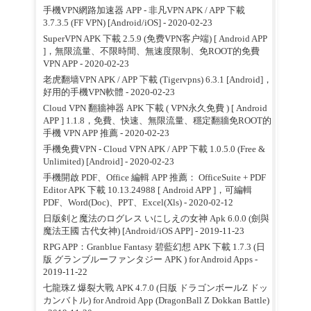
手機VPN網路加速器 APP - 非凡VPN APK / APP 下載
3.7.3.5 (FF VPN) [Android/iOS]
- 2020-02-23
SuperVPN APK 下載 2.5.9 (免费VPN客户端) [ Android APP
]，無限流量、不限時間、無速度限制、免ROOT的免費
VPN APP
- 2020-02-23
老虎翻墙VPN APK / APP 下載 (Tigervpns) 6.3.1 [Android]，
好用的手機VPN軟體
- 2020-02-23
Cloud VPN 翻牆神器 APK 下載 ( VPN永久免費 ) [ Android
APP ] 1.1.8，免費、快速、無限流量、穩定翻牆免ROOT的
手機 VPN APP 推薦
- 2020-02-23
手機免費VPN - Cloud VPN APK / APP 下載 1.0.5.0 (Free &
Unlimited) [Android]
- 2020-02-23
手機開啟 PDF、Office 編輯 APP 推薦： OfficeSuite + PDF
Editor APK 下載 10.13.24988 [ Android APP ]，可編輯
PDF、Word(Doc)、PPT、Excel(Xls)
- 2020-02-12
日版剣と魔法のログレス いにしえの女神 Apk 6.0.0 (劍與
魔法王國 古代女神) [Android/iOS APP]
- 2019-11-23
RPG APP：Granblue Fantasy 碧藍幻想 APK 下載 1.7.3 (日
版 グランブルーファンタジー APK ) for Android Apps
-
2019-11-22
七龍珠Z 爆裂大戰 APK 4.7.0 (日版 ドラゴンボールZ ドッ
カンバトル) for Android App (DragonBall Z Dokkan Battle)