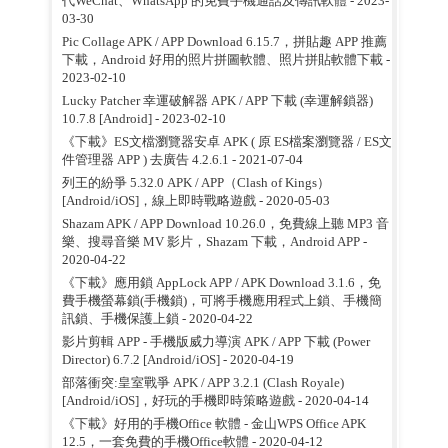
代WeChat、WhatsApp 的免費手機通話及傳訊軟體
- 2023-
03-30
Pic Collage APK / APP Download 6.15.7，拼貼趣 APP 推薦
下載，Android 好用的照片拼圖軟體、照片拼貼軟體下載
-
2023-02-10
Lucky Patcher 幸運破解器 APK / APP 下載 (幸運解鎖器)
10.7.8 [Android]
- 2023-02-10
《下載》ES文檔瀏覽器安卓 APK ( 原 ES檔案瀏覽器 / ES文
件管理器 APP ) 去廣告 4.2.6.1
- 2021-07-04
列王的紛爭 5.32.0 APK / APP（Clash of Kings）
[Android/iOS]，線上即時戰略遊戲
- 2020-05-03
Shazam APK / APP Download 10.26.0，免費線上聽 MP3 音
樂、搜尋音樂 MV 影片，Shazam 下載，Android APP
-
2020-04-22
《下載》應用鎖 AppLock APP / APK Download 3.1.6，免
費手機螢幕鎖(手機鎖)，可將手機應用程式上鎖、手機簡
訊鎖、手機保護上鎖
- 2020-04-22
影片剪輯 APP - 手機版威力導演 APK / APP 下載 (Power
Director) 6.7.2 [Android/iOS]
- 2020-04-19
部落衝突:皇室戰爭 APK / APP 3.2.1 (Clash Royale)
[Android/iOS]，好玩的手機即時策略遊戲
- 2020-04-14
《下載》好用的手機Office 軟體 - 金山WPS Office APK
12.5，一套免費的手機Office軟體
- 2020-04-12