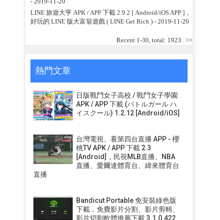
- 2019-11-20
LINE 旅遊大亨 APK / APP 下載 2.9.2 [ Android/iOS APP ]，
好玩的 LINE 版大富翁遊戲 ( LINE Get Rich )
- 2019-11-20
Recent 1-30, total: 1923.
>>
熱門文章
日版戰鬥女子高校 / 戰鬥女子學園
APK / APP 下載 (バトルガール ハ
イスクール) 1.2.12 [Android/iOS]
台灣電視、看第四台直播 APP - 櫻
桃TV APK / APP 下載 2.3
[Android]，民視MLB直播、NBA
直播、愛爾達體育台、緯來體育台
直播
Bandicut Portable 免安裝綠色版
下載，免費影片分割、影片剪輯、
影片切割軟體推薦下載 3.1.0.422