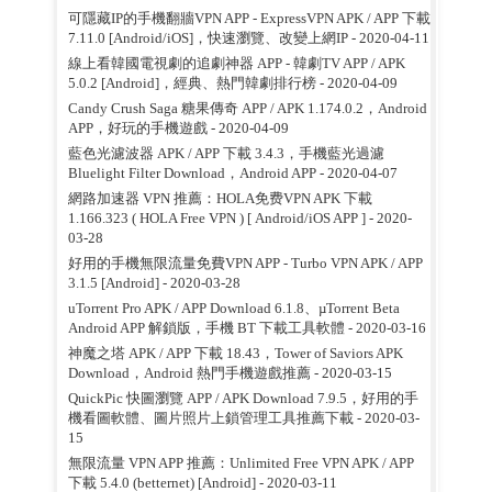
可隱藏IP的手機翻牆VPN APP - ExpressVPN APK / APP 下載
7.11.0 [Android/iOS]，快速瀏覽、改變上網IP
- 2020-04-11
線上看韓國電視劇的追劇神器 APP - 韓劇TV APP / APK
5.0.2 [Android]，經典、熱門韓劇排行榜
- 2020-04-09
Candy Crush Saga 糖果傳奇 APP / APK 1.174.0.2，Android
APP，好玩的手機遊戲
- 2020-04-09
藍色光濾波器 APK / APP 下載 3.4.3，手機藍光過濾
Bluelight Filter Download，Android APP
- 2020-04-07
網路加速器 VPN 推薦：HOLA免费VPN APK 下載
1.166.323 ( HOLA Free VPN ) [ Android/iOS APP ]
- 2020-
03-28
好用的手機無限流量免費VPN APP - Turbo VPN APK / APP
3.1.5 [Android]
- 2020-03-28
uTorrent Pro APK / APP Download 6.1.8、µTorrent Beta
Android APP 解鎖版，手機 BT 下載工具軟體
- 2020-03-16
神魔之塔 APK / APP 下載 18.43，Tower of Saviors APK
Download，Android 熱門手機遊戲推薦
- 2020-03-15
QuickPic 快圖瀏覽 APP / APK Download 7.9.5，好用的手
機看圖軟體、圖片照片上鎖管理工具推薦下載
- 2020-03-
15
無限流量 VPN APP 推薦：Unlimited Free VPN APK / APP
下載 5.4.0 (betternet) [Android]
- 2020-03-11