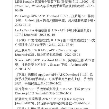
LINE Portable 電腦版免安裝下載 (最新版) 7.16.1.3000，取
代WeChat、WhatsApp 的免費手機通話及傳訊軟體
- 2023-
03-30
Pic Collage APK / APP Download 6.15.7，拼貼趣 APP 推薦
下載，Android 好用的照片拼圖軟體、照片拼貼軟體下載
-
2023-02-10
Lucky Patcher 幸運破解器 APK / APP 下載 (幸運解鎖器)
10.7.8 [Android]
- 2023-02-10
《下載》ES文檔瀏覽器安卓 APK ( 原 ES檔案瀏覽器 / ES文
件管理器 APP ) 去廣告 4.2.6.1
- 2021-07-04
列王的紛爭 5.32.0 APK / APP（Clash of Kings）
[Android/iOS]，線上即時戰略遊戲
- 2020-05-03
Shazam APK / APP Download 10.26.0，免費線上聽 MP3 音
樂、搜尋音樂 MV 影片，Shazam 下載，Android APP
-
2020-04-22
《下載》應用鎖 AppLock APP / APK Download 3.1.6，免
費手機螢幕鎖(手機鎖)，可將手機應用程式上鎖、手機簡
訊鎖、手機保護上鎖
- 2020-04-22
影片剪輯 APP - 手機版威力導演 APK / APP 下載 (Power
Director) 6.7.2 [Android/iOS]
- 2020-04-19
部落衝突:皇室戰爭 APK / APP 3.2.1 (Clash Royale)
[Android/iOS]，好玩的手機即時策略遊戲
- 2020-04-14
《下載》好用的手機Office 軟體 - 金山WPS Office APK