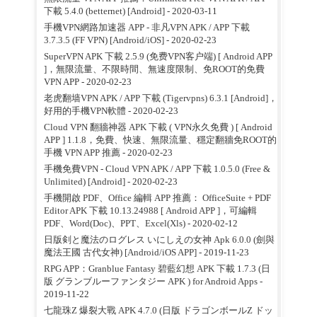
下載 5.4.0 (betternet) [Android]
- 2020-03-11
手機VPN網路加速器 APP - 非凡VPN APK / APP 下載
3.7.3.5 (FF VPN) [Android/iOS]
- 2020-02-23
SuperVPN APK 下載 2.5.9 (免费VPN客户端) [ Android APP
]，無限流量、不限時間、無速度限制、免ROOT的免費
VPN APP
- 2020-02-23
老虎翻墙VPN APK / APP 下載 (Tigervpns) 6.3.1 [Android]，
好用的手機VPN軟體
- 2020-02-23
Cloud VPN 翻牆神器 APK 下載 ( VPN永久免費 ) [ Android
APP ] 1.1.8，免費、快速、無限流量、穩定翻牆免ROOT的
手機 VPN APP 推薦
- 2020-02-23
手機免費VPN - Cloud VPN APK / APP 下載 1.0.5.0 (Free &
Unlimited) [Android]
- 2020-02-23
手機開啟 PDF、Office 編輯 APP 推薦： OfficeSuite + PDF
Editor APK 下載 10.13.24988 [ Android APP ]，可編輯
PDF、Word(Doc)、PPT、Excel(Xls)
- 2020-02-12
日版剣と魔法のログレス いにしえの女神 Apk 6.0.0 (劍與
魔法王國 古代女神) [Android/iOS APP]
- 2019-11-23
RPG APP：Granblue Fantasy 碧藍幻想 APK 下載 1.7.3 (日
版 グランブルーファンタジー APK ) for Android Apps
-
2019-11-22
七龍珠Z 爆裂大戰 APK 4.7.0 (日版 ドラゴンボールZ ドッ