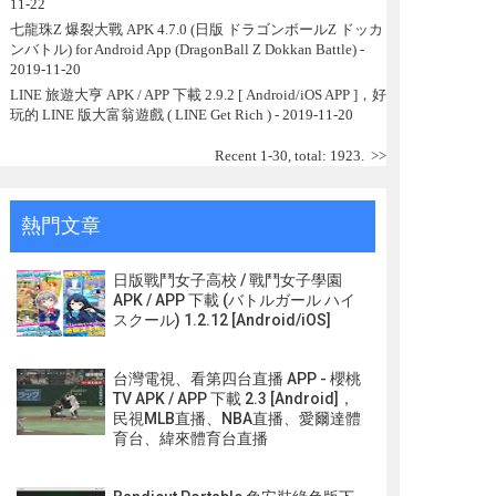
11-22
七龍珠Z 爆裂大戰 APK 4.7.0 (日版 ドラゴンボールZ ドッカ
ンバトル) for Android App (DragonBall Z Dokkan Battle)
-
2019-11-20
LINE 旅遊大亨 APK / APP 下載 2.9.2 [ Android/iOS APP ]，好
玩的 LINE 版大富翁遊戲 ( LINE Get Rich )
- 2019-11-20
Recent 1-30, total: 1923.
>>
熱門文章
日版戰鬥女子高校 / 戰鬥女子學園
APK / APP 下載 (バトルガール ハイ
スクール) 1.2.12 [Android/iOS]
台灣電視、看第四台直播 APP - 櫻桃
TV APK / APP 下載 2.3 [Android]，
民視MLB直播、NBA直播、愛爾達體
育台、緯來體育台直播