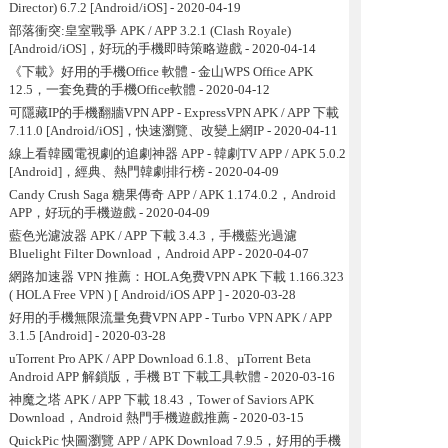
Director) 6.7.2 [Android/iOS]
- 2020-04-19
部落衝突:皇室戰爭 APK / APP 3.2.1 (Clash Royale)
[Android/iOS]，好玩的手機即時策略遊戲
- 2020-04-14
《下載》好用的手機Office 軟體 - 金山WPS Office APK
12.5，一套免費的手機Office軟體
- 2020-04-12
可隱藏IP的手機翻牆VPN APP - ExpressVPN APK / APP 下載
7.11.0 [Android/iOS]，快速瀏覽、改變上網IP
- 2020-04-11
線上看韓國電視劇的追劇神器 APP - 韓劇TV APP / APK 5.0.2
[Android]，經典、熱門韓劇排行榜
- 2020-04-09
Candy Crush Saga 糖果傳奇 APP / APK 1.174.0.2，Android
APP，好玩的手機遊戲
- 2020-04-09
藍色光濾波器 APK / APP 下載 3.4.3，手機藍光過濾
Bluelight Filter Download，Android APP
- 2020-04-07
網路加速器 VPN 推薦：HOLA免费VPN APK 下載 1.166.323
( HOLA Free VPN ) [ Android/iOS APP ]
- 2020-03-28
好用的手機無限流量免費VPN APP - Turbo VPN APK / APP
3.1.5 [Android]
- 2020-03-28
uTorrent Pro APK / APP Download 6.1.8、µTorrent Beta
Android APP 解鎖版，手機 BT 下載工具軟體
- 2020-03-16
神魔之塔 APK / APP 下載 18.43，Tower of Saviors APK
Download，Android 熱門手機遊戲推薦
- 2020-03-15
QuickPic 快圖瀏覽 APP / APK Download 7.9.5，好用的手機