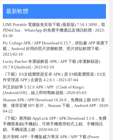
最新軟體
LINE Portable 電腦版免安裝下載 (最新版) 7.16.1.3000，取
代WeChat、WhatsApp 的免費手機通話及傳訊軟體
- 2023-
03-30
Pic Collage APK / APP Download 6.15.7，拼貼趣 APP 推薦下
載，Android 好用的照片拼圖軟體、照片拼貼軟體下載
-
2023-02-10
Lucky Patcher 幸運破解器 APK / APP 下載 (幸運解鎖器)
10.7.8 [Android]
- 2023-02-10
《下載》ES文檔瀏覽器安卓 APK ( 原 ES檔案瀏覽器 / ES文
件管理器 APP ) 去廣告 4.2.6.1
- 2021-07-04
列王的紛爭 5.32.0 APK / APP（Clash of Kings）
[Android/iOS]，線上即時戰略遊戲
- 2020-05-03
Shazam APK / APP Download 10.26.0，免費線上聽 MP3 音
樂、搜尋音樂 MV 影片，Shazam 下載，Android APP
- 2020-
04-22
《下載》應用鎖 AppLock APP / APK Download 3.1.6，免費
手機螢幕鎖(手機鎖)，可將手機應用程式上鎖、手機簡訊
鎖、手機保護上鎖
- 2020-04-22
影片剪輯 APP - 手機版威力導演 APK / APP 下載 (Power