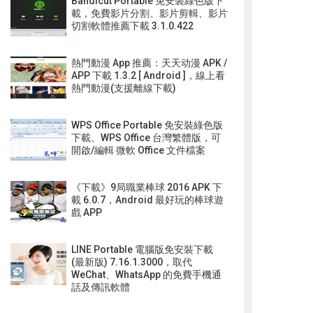
Bandicut Portable 免安裝綠色版下
載，免費影片分割、影片剪輯、影片
切割軟體推薦下載 3.1.0.422
熱門動漫 App 推薦：天天动漫 APK /
APP 下載 1.3.2 [ Android ]，線上看
熱門動漫(支援離線下載)
WPS Office Portable 免安裝綠色版
下載、WPS Office 台灣繁體版，可
開啟/編輯 微軟 Office 文件檔案
《下載》9局職業棒球 2016 APK 下
載 6.0.7，Android 最好玩的棒球遊
戲 APP
LINE Portable 電腦版免安裝下載
(最新版) 7.16.1.3000，取代
WeChat、WhatsApp 的免費手機通
話及傳訊軟體