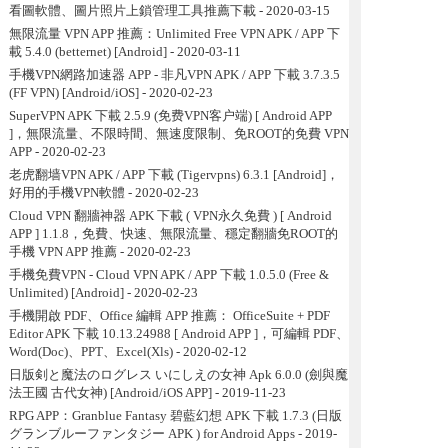
看圖軟體、圖片照片上鎖管理工具推薦下載
- 2020-03-15
無限流量 VPN APP 推薦：Unlimited Free VPN APK / APP 下
載 5.4.0 (betternet) [Android]
- 2020-03-11
手機VPN網路加速器 APP - 非凡VPN APK / APP 下載 3.7.3.5
(FF VPN) [Android/iOS]
- 2020-02-23
SuperVPN APK 下載 2.5.9 (免费VPN客户端) [ Android APP
]，無限流量、不限時間、無速度限制、免ROOT的免費 VPN
APP
- 2020-02-23
老虎翻墙VPN APK / APP 下載 (Tigervpns) 6.3.1 [Android]，
好用的手機VPN軟體
- 2020-02-23
Cloud VPN 翻牆神器 APK 下載 ( VPN永久免費 ) [ Android
APP ] 1.1.8，免費、快速、無限流量、穩定翻牆免ROOT的
手機 VPN APP 推薦
- 2020-02-23
手機免費VPN - Cloud VPN APK / APP 下載 1.0.5.0 (Free &
Unlimited) [Android]
- 2020-02-23
手機開啟 PDF、Office 編輯 APP 推薦： OfficeSuite + PDF
Editor APK 下載 10.13.24988 [ Android APP ]，可編輯 PDF、
Word(Doc)、PPT、Excel(Xls)
- 2020-02-12
日版剣と魔法のログレス いにしえの女神 Apk 6.0.0 (劍與魔
法王國 古代女神) [Android/iOS APP]
- 2019-11-23
RPG APP：Granblue Fantasy 碧藍幻想 APK 下載 1.7.3 (日版
グランブルーファンタジー APK ) for Android Apps
- 2019-