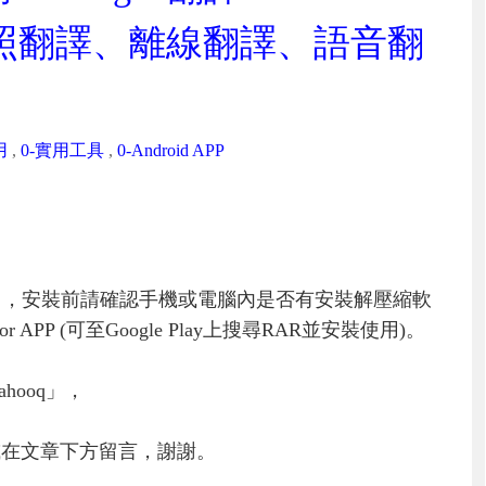
、拍照翻譯、離線翻譯、語音翻
用
,
0-實用工具
,
0-Android APP
」，安裝前請確認手機或電腦內是否有安裝解壓縮軟
PP (可至Google Play上搜尋RAR並安裝使用)。
hooq」，
或在文章下方留言，謝謝。