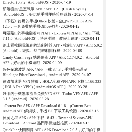
Director) 6.7.2 [Android/iOS]
- 2020-04-19
部落衝突:皇室戰爭 APK / APP 3.2.1 (Clash Royale)
[Android/iOS]，好玩的手機即時策略遊戲
- 2020-04-14
《下載》好用的手機Office 軟體 - 金山WPS Office APK
12.5，一套免費的手機Office軟體
- 2020-04-12
可隱藏IP的手機翻牆VPN APP - ExpressVPN APK / APP 下載
7.11.0 [Android/iOS]，快速瀏覽、改變上網IP
- 2020-04-11
線上看韓國電視劇的追劇神器 APP - 韓劇TV APP / APK 5.0.2
[Android]，經典、熱門韓劇排行榜
- 2020-04-09
Candy Crush Saga 糖果傳奇 APP / APK 1.174.0.2，Android
APP，好玩的手機遊戲
- 2020-04-09
藍色光濾波器 APK / APP 下載 3.4.3，手機藍光過濾
Bluelight Filter Download，Android APP
- 2020-04-07
網路加速器 VPN 推薦：HOLA免费VPN APK 下載 1.166.323
( HOLA Free VPN ) [ Android/iOS APP ]
- 2020-03-28
好用的手機無限流量免費VPN APP - Turbo VPN APK / APP
3.1.5 [Android]
- 2020-03-28
uTorrent Pro APK / APP Download 6.1.8、µTorrent Beta
Android APP 解鎖版，手機 BT 下載工具軟體
- 2020-03-16
神魔之塔 APK / APP 下載 18.43，Tower of Saviors APK
Download，Android 熱門手機遊戲推薦
- 2020-03-15
QuickPic 快圖瀏覽 APP / APK Download 7.9.5，好用的手機