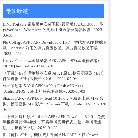
最新軟體
LINE Portable 電腦版免安裝下載 (最新版) 7.16.1.3000，取
代WeChat、WhatsApp 的免費手機通話及傳訊軟體
- 2023-
03-30
Pic Collage APK / APP Download 6.15.7，拼貼趣 APP 推薦下
載，Android 好用的照片拼圖軟體、照片拼貼軟體下載
-
2023-02-10
Lucky Patcher 幸運破解器 APK / APP 下載 (幸運解鎖器)
10.7.8 [Android]
- 2023-02-10
《下載》ES文檔瀏覽器安卓 APK ( 原 ES檔案瀏覽器 / ES文
件管理器 APP ) 去廣告 4.2.6.1
- 2021-07-04
列王的紛爭 5.32.0 APK / APP（Clash of Kings）
[Android/iOS]，線上即時戰略遊戲
- 2020-05-03
Shazam APK / APP Download 10.26.0，免費線上聽 MP3 音
樂、搜尋音樂 MV 影片，Shazam 下載，Android APP
- 2020-
04-22
《下載》應用鎖 AppLock APP / APK Download 3.1.6，免費
手機螢幕鎖(手機鎖)，可將手機應用程式上鎖、手機簡訊
鎖、手機保護上鎖
- 2020-04-22
影片剪輯 APP - 手機版威力導演 APK / APP 下載 (Power