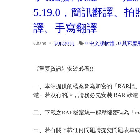
5.19.0，簡訊翻譯
譯、手寫翻譯
Chans
5/08/2018
0-中文版軟體
,
0-其它應
《重要資訊》安裝必看!!
一、本站提供的檔案皆為加密的「RAR檔
體，若沒有的話，請務必先安裝 RAR 軟體 or A
二、下載之RAR檔案統一解壓縮密碼為「ma
三、若有關下載任何問題請提交問題表單