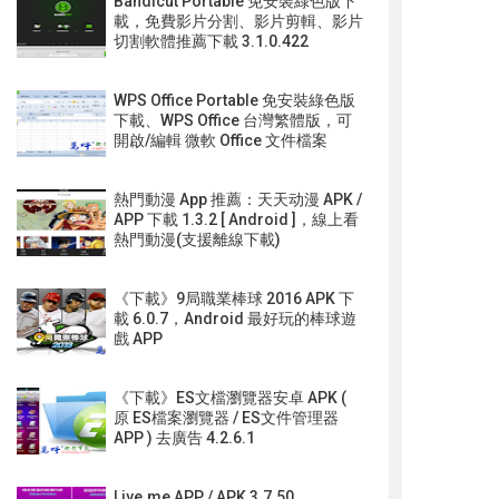
Bandicut Portable 免安裝綠色版下
載，免費影片分割、影片剪輯、影片
切割軟體推薦下載 3.1.0.422
WPS Office Portable 免安裝綠色版
下載、WPS Office 台灣繁體版，可
開啟/編輯 微軟 Office 文件檔案
熱門動漫 App 推薦：天天动漫 APK /
APP 下載 1.3.2 [ Android ]，線上看
熱門動漫(支援離線下載)
《下載》9局職業棒球 2016 APK 下
載 6.0.7，Android 最好玩的棒球遊
戲 APP
《下載》ES文檔瀏覽器安卓 APK (
原 ES檔案瀏覽器 / ES文件管理器
APP ) 去廣告 4.2.6.1
Live.me APP / APK 3.7.50