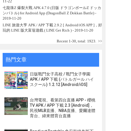
11-22
七龍珠Z 爆裂大戰 APK 4.7.0 (日版 ドラゴンボールZ ドッカ
ンバトル) for Android App (DragonBall Z Dokkan Battle)
-
2019-11-20
LINE 旅遊大亨 APK / APP 下載 2.9.2 [ Android/iOS APP ]，好
玩的 LINE 版大富翁遊戲 ( LINE Get Rich )
- 2019-11-20
Recent 1-30, total: 1923.
>>
熱門文章
日版戰鬥女子高校 / 戰鬥女子學園
APK / APP 下載 (バトルガール ハイ
スクール) 1.2.12 [Android/iOS]
台灣電視、看第四台直播 APP - 櫻桃
TV APK / APP 下載 2.3 [Android]，
民視MLB直播、NBA直播、愛爾達體
育台、緯來體育台直播