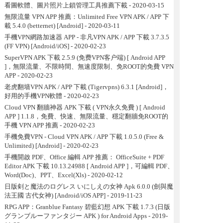
看圖軟體、圖片照片上鎖管理工具推薦下載
- 2020-03-15
無限流量 VPN APP 推薦：Unlimited Free VPN APK / APP 下
載 5.4.0 (betternet) [Android]
- 2020-03-11
手機VPN網路加速器 APP - 非凡VPN APK / APP 下載 3.7.3.5
(FF VPN) [Android/iOS]
- 2020-02-23
SuperVPN APK 下載 2.5.9 (免费VPN客户端) [ Android APP
]，無限流量、不限時間、無速度限制、免ROOT的免費 VPN
APP
- 2020-02-23
老虎翻墙VPN APK / APP 下載 (Tigervpns) 6.3.1 [Android]，
好用的手機VPN軟體
- 2020-02-23
Cloud VPN 翻牆神器 APK 下載 ( VPN永久免費 ) [ Android
APP ] 1.1.8，免費、快速、無限流量、穩定翻牆免ROOT的
手機 VPN APP 推薦
- 2020-02-23
手機免費VPN - Cloud VPN APK / APP 下載 1.0.5.0 (Free &
Unlimited) [Android]
- 2020-02-23
手機開啟 PDF、Office 編輯 APP 推薦： OfficeSuite + PDF
Editor APK 下載 10.13.24988 [ Android APP ]，可編輯 PDF、
Word(Doc)、PPT、Excel(Xls)
- 2020-02-12
日版剣と魔法のログレス いにしえの女神 Apk 6.0.0 (劍與魔
法王國 古代女神) [Android/iOS APP]
- 2019-11-23
RPG APP：Granblue Fantasy 碧藍幻想 APK 下載 1.7.3 (日版
グランブルーファンタジー APK ) for Android Apps
- 2019-