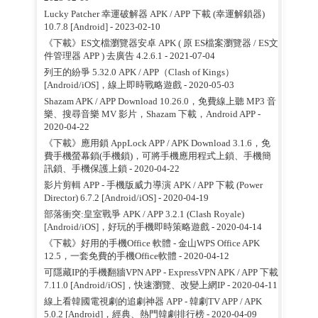
Lucky Patcher 幸運破解器 APK / APP 下載 (幸運解鎖器)
10.7.8 [Android]
- 2023-02-10
《下載》ES文檔瀏覽器安卓 APK ( 原 ES檔案瀏覽器 / ES文
件管理器 APP ) 去廣告 4.2.6.1
- 2021-07-04
列王的紛爭 5.32.0 APK / APP（Clash of Kings）
[Android/iOS]，線上即時戰略遊戲
- 2020-05-03
Shazam APK / APP Download 10.26.0，免費線上聽 MP3 音
樂、搜尋音樂 MV 影片，Shazam 下載，Android APP
-
2020-04-22
《下載》應用鎖 AppLock APP / APK Download 3.1.6，免
費手機螢幕鎖(手機鎖)，可將手機應用程式上鎖、手機簡
訊鎖、手機保護上鎖
- 2020-04-22
影片剪輯 APP - 手機版威力導演 APK / APP 下載 (Power
Director) 6.7.2 [Android/iOS]
- 2020-04-19
部落衝突:皇室戰爭 APK / APP 3.2.1 (Clash Royale)
[Android/iOS]，好玩的手機即時策略遊戲
- 2020-04-14
《下載》好用的手機Office 軟體 - 金山WPS Office APK
12.5，一套免費的手機Office軟體
- 2020-04-12
可隱藏IP的手機翻牆VPN APP - ExpressVPN APK / APP 下載
7.11.0 [Android/iOS]，快速瀏覽、改變上網IP
- 2020-04-11
線上看韓國電視劇的追劇神器 APP - 韓劇TV APP / APK
5.0.2 [Android]，經典、熱門韓劇排行榜
- 2020-04-09