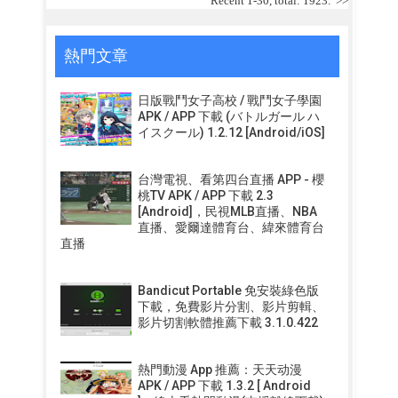
Recent 1-30, total: 1923.
>>
熱門文章
日版戰鬥女子高校 / 戰鬥女子學園
APK / APP 下載 (バトルガール ハ
イスクール) 1.2.12 [Android/iOS]
台灣電視、看第四台直播 APP - 櫻
桃TV APK / APP 下載 2.3
[Android]，民視MLB直播、NBA
直播、愛爾達體育台、緯來體育台
直播
Bandicut Portable 免安裝綠色版
下載，免費影片分割、影片剪輯、
影片切割軟體推薦下載 3.1.0.422
熱門動漫 App 推薦：天天动漫
APK / APP 下載 1.3.2 [ Android