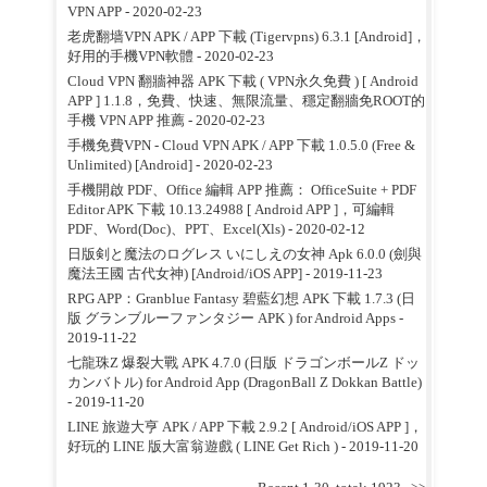
VPN APP
- 2020-02-23
老虎翻墙VPN APK / APP 下載 (Tigervpns) 6.3.1 [Android]，
好用的手機VPN軟體
- 2020-02-23
Cloud VPN 翻牆神器 APK 下載 ( VPN永久免費 ) [ Android
APP ] 1.1.8，免費、快速、無限流量、穩定翻牆免ROOT的
手機 VPN APP 推薦
- 2020-02-23
手機免費VPN - Cloud VPN APK / APP 下載 1.0.5.0 (Free &
Unlimited) [Android]
- 2020-02-23
手機開啟 PDF、Office 編輯 APP 推薦： OfficeSuite + PDF
Editor APK 下載 10.13.24988 [ Android APP ]，可編輯
PDF、Word(Doc)、PPT、Excel(Xls)
- 2020-02-12
日版剣と魔法のログレス いにしえの女神 Apk 6.0.0 (劍與
魔法王國 古代女神) [Android/iOS APP]
- 2019-11-23
RPG APP：Granblue Fantasy 碧藍幻想 APK 下載 1.7.3 (日
版 グランブルーファンタジー APK ) for Android Apps
-
2019-11-22
七龍珠Z 爆裂大戰 APK 4.7.0 (日版 ドラゴンボールZ ドッ
カンバトル) for Android App (DragonBall Z Dokkan Battle)
- 2019-11-20
LINE 旅遊大亨 APK / APP 下載 2.9.2 [ Android/iOS APP ]，
好玩的 LINE 版大富翁遊戲 ( LINE Get Rich )
- 2019-11-20