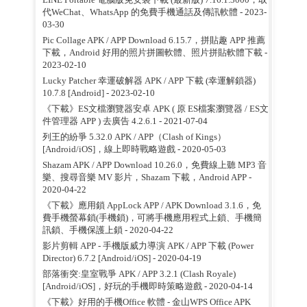
代WeChat、WhatsApp 的免費手機通話及傳訊軟體
- 2023-
03-30
Pic Collage APK / APP Download 6.15.7，拼貼趣 APP 推薦
下載，Android 好用的照片拼圖軟體、照片拼貼軟體下載
-
2023-02-10
Lucky Patcher 幸運破解器 APK / APP 下載 (幸運解鎖器)
10.7.8 [Android]
- 2023-02-10
《下載》ES文檔瀏覽器安卓 APK ( 原 ES檔案瀏覽器 / ES文
件管理器 APP ) 去廣告 4.2.6.1
- 2021-07-04
列王的紛爭 5.32.0 APK / APP（Clash of Kings）
[Android/iOS]，線上即時戰略遊戲
- 2020-05-03
Shazam APK / APP Download 10.26.0，免費線上聽 MP3 音
樂、搜尋音樂 MV 影片，Shazam 下載，Android APP
-
2020-04-22
《下載》應用鎖 AppLock APP / APK Download 3.1.6，免
費手機螢幕鎖(手機鎖)，可將手機應用程式上鎖、手機簡
訊鎖、手機保護上鎖
- 2020-04-22
影片剪輯 APP - 手機版威力導演 APK / APP 下載 (Power
Director) 6.7.2 [Android/iOS]
- 2020-04-19
部落衝突:皇室戰爭 APK / APP 3.2.1 (Clash Royale)
[Android/iOS]，好玩的手機即時策略遊戲
- 2020-04-14
《下載》好用的手機Office 軟體 - 金山WPS Office APK