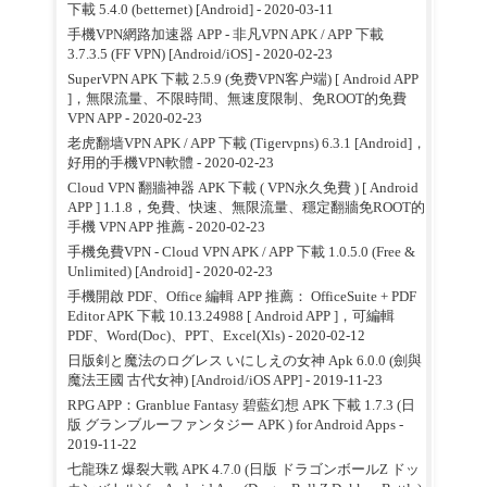
下載 5.4.0 (betternet) [Android]
- 2020-03-11
手機VPN網路加速器 APP - 非凡VPN APK / APP 下載
3.7.3.5 (FF VPN) [Android/iOS]
- 2020-02-23
SuperVPN APK 下載 2.5.9 (免费VPN客户端) [ Android APP
]，無限流量、不限時間、無速度限制、免ROOT的免費
VPN APP
- 2020-02-23
老虎翻墙VPN APK / APP 下載 (Tigervpns) 6.3.1 [Android]，
好用的手機VPN軟體
- 2020-02-23
Cloud VPN 翻牆神器 APK 下載 ( VPN永久免費 ) [ Android
APP ] 1.1.8，免費、快速、無限流量、穩定翻牆免ROOT的
手機 VPN APP 推薦
- 2020-02-23
手機免費VPN - Cloud VPN APK / APP 下載 1.0.5.0 (Free &
Unlimited) [Android]
- 2020-02-23
手機開啟 PDF、Office 編輯 APP 推薦： OfficeSuite + PDF
Editor APK 下載 10.13.24988 [ Android APP ]，可編輯
PDF、Word(Doc)、PPT、Excel(Xls)
- 2020-02-12
日版剣と魔法のログレス いにしえの女神 Apk 6.0.0 (劍與
魔法王國 古代女神) [Android/iOS APP]
- 2019-11-23
RPG APP：Granblue Fantasy 碧藍幻想 APK 下載 1.7.3 (日
版 グランブルーファンタジー APK ) for Android Apps
-
2019-11-22
七龍珠Z 爆裂大戰 APK 4.7.0 (日版 ドラゴンボールZ ドッ