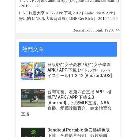
カンバトル) for Android App (DragonBall Z Dokkan Battle)
- 2019-11-20
LINE 旅遊大亨 APK / APP 下載 2.9.2 [ Android/iOS APP ]，
好玩的 LINE 版大富翁遊戲 ( LINE Get Rich )
- 2019-11-20
Recent 1-30, total: 1923.
>>
熱門文章
日版戰鬥女子高校 / 戰鬥女子學園
APK / APP 下載 (バトルガール ハ
イスクール) 1.2.12 [Android/iOS]
台灣電視、看第四台直播 APP - 櫻
桃TV APK / APP 下載 2.3
[Android]，民視MLB直播、NBA
直播、愛爾達體育台、緯來體育台
直播
Bandicut Portable 免安裝綠色版
下載，免費影片分割、影片剪輯、