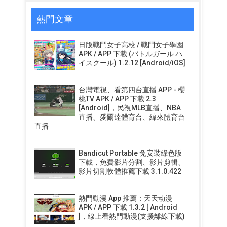
熱門文章
日版戰鬥女子高校 / 戰鬥女子學園
APK / APP 下載 (バトルガール ハ
イスクール) 1.2.12 [Android/iOS]
台灣電視、看第四台直播 APP - 櫻
桃TV APK / APP 下載 2.3
[Android]，民視MLB直播、NBA
直播、愛爾達體育台、緯來體育台
直播
Bandicut Portable 免安裝綠色版
下載，免費影片分割、影片剪輯、
影片切割軟體推薦下載 3.1.0.422
熱門動漫 App 推薦：天天动漫
APK / APP 下載 1.3.2 [ Android
]，線上看熱門動漫(支援離線下載)