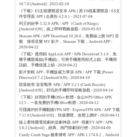
10.7.8 [Android]
- 2023-02-10
《下載》ES文檔瀏覽器安卓 APK ( 原 ES檔案瀏覽器 / ES文
件管理器 APP ) 去廣告 4.2.6.1
- 2021-07-04
列王的紛爭 5.32.0 APK / APP（Clash of Kings）
[Android/iOS]，線上即時戰略遊戲
- 2020-05-03
Shazam APK / APP Download 10.26.0，免費線上聽 MP3 音
樂、搜尋音樂 MV 影片，Shazam 下載，Android APP
-
2020-04-22
《下載》應用鎖 AppLock APP / APK Download 3.1.6，免
費手機螢幕鎖(手機鎖)，可將手機應用程式上鎖、手機簡
訊鎖、手機保護上鎖
- 2020-04-22
影片剪輯 APP - 手機版威力導演 APK / APP 下載 (Power
Director) 6.7.2 [Android/iOS]
- 2020-04-19
部落衝突:皇室戰爭 APK / APP 3.2.1 (Clash Royale)
[Android/iOS]，好玩的手機即時策略遊戲
- 2020-04-14
《下載》好用的手機Office 軟體 - 金山WPS Office APK
12.5，一套免費的手機Office軟體
- 2020-04-12
可隱藏IP的手機翻牆VPN APP - ExpressVPN APK / APP 下載
7.11.0 [Android/iOS]，快速瀏覽、改變上網IP
- 2020-04-11
線上看韓國電視劇的追劇神器 APP - 韓劇TV APP / APK
5.0.2 [Android]，經典、熱門韓劇排行榜
- 2020-04-09
Candy Crush Saga 糖果傳奇 APP / APK 1.174.0.2，Android