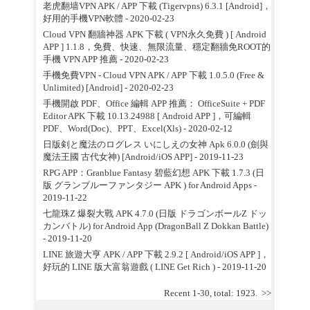
老虎翻墙VPN APK / APP 下載 (Tigervpns) 6.3.1 [Android]，
好用的手機VPN軟體
- 2020-02-23
Cloud VPN 翻牆神器 APK 下載 ( VPN永久免費 ) [ Android
APP ] 1.1.8，免費、快速、無限流量、穩定翻牆免ROOT的
手機 VPN APP 推薦
- 2020-02-23
手機免費VPN - Cloud VPN APK / APP 下載 1.0.5.0 (Free &
Unlimited) [Android]
- 2020-02-23
手機開啟 PDF、Office 編輯 APP 推薦： OfficeSuite + PDF
Editor APK 下載 10.13.24988 [ Android APP ]，可編輯
PDF、Word(Doc)、PPT、Excel(Xls)
- 2020-02-12
日版剣と魔法のログレス いにしえの女神 Apk 6.0.0 (劍與
魔法王國 古代女神) [Android/iOS APP]
- 2019-11-23
RPG APP：Granblue Fantasy 碧藍幻想 APK 下載 1.7.3 (日
版 グランブルーファンタジー APK ) for Android Apps
-
2019-11-22
七龍珠Z 爆裂大戰 APK 4.7.0 (日版 ドラゴンボールZ ドッ
カンバトル) for Android App (DragonBall Z Dokkan Battle)
- 2019-11-20
LINE 旅遊大亨 APK / APP 下載 2.9.2 [ Android/iOS APP ]，
好玩的 LINE 版大富翁遊戲 ( LINE Get Rich )
- 2019-11-20
Recent 1-30, total: 1923.
>>