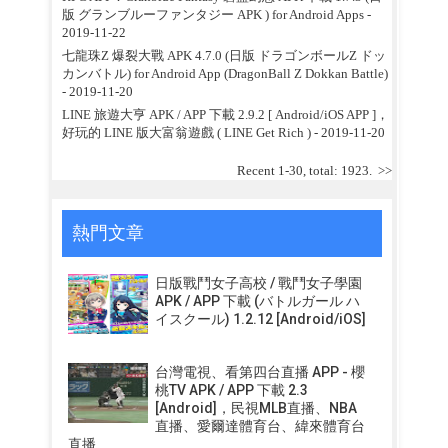
版 グランブルーファンタジー APK ) for Android Apps
-
2019-11-22
七龍珠Z 爆裂大戰 APK 4.7.0 (日版 ドラゴンボールZ ドッ
カンバトル) for Android App (DragonBall Z Dokkan Battle)
- 2019-11-20
LINE 旅遊大亨 APK / APP 下載 2.9.2 [ Android/iOS APP ]，
好玩的 LINE 版大富翁遊戲 ( LINE Get Rich )
- 2019-11-20
Recent 1-30, total: 1923.
>>
熱門文章
日版戰鬥女子高校 / 戰鬥女子學園
APK / APP 下載 (バトルガール ハ
イスクール) 1.2.12 [Android/iOS]
台灣電視、看第四台直播 APP - 櫻
桃TV APK / APP 下載 2.3
[Android]，民視MLB直播、NBA
直播、愛爾達體育台、緯來體育台
直播