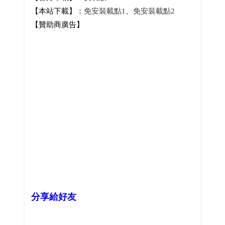
【本站下載】：
免安裝載點1
、
免安裝載點2
【贊助商廣告】
分享給好友