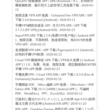
QuickPic 快圖瀏覽 APP / APK Download 7.9.5，好用的手
機看圖軟體、圖片照片上鎖管理工具推薦下載
- 2020-03-
15
無限流量 VPN APP 推薦：Unlimited Free VPN APK / APP
下載 5.4.0 (betternet) [Android]
- 2020-03-11
手機VPN網路加速器 APP - 非凡VPN APK / APP 下載
3.7.3.5 (FF VPN) [Android/iOS]
- 2020-02-23
SuperVPN APK 下載 2.5.9 (免费VPN客户端) [ Android APP
]，無限流量、不限時間、無速度限制、免ROOT的免費
VPN APP
- 2020-02-23
老虎翻墙VPN APK / APP 下載 (Tigervpns) 6.3.1 [Android]，
好用的手機VPN軟體
- 2020-02-23
Cloud VPN 翻牆神器 APK 下載 ( VPN永久免費 ) [ Android
APP ] 1.1.8，免費、快速、無限流量、穩定翻牆免ROOT的
手機 VPN APP 推薦
- 2020-02-23
手機免費VPN - Cloud VPN APK / APP 下載 1.0.5.0 (Free &
Unlimited) [Android]
- 2020-02-23
手機開啟 PDF、Office 編輯 APP 推薦： OfficeSuite + PDF
Editor APK 下載 10.13.24988 [ Android APP ]，可編輯
PDF、Word(Doc)、PPT、Excel(Xls)
- 2020-02-12
日版剣と魔法のログレス いにしえの女神 Apk 6.0.0 (劍與
魔法王國 古代女神) [Android/iOS APP]
- 2019-11-23
RPG APP：Granblue Fantasy 碧藍幻想 APK 下載 1.7.3 (日