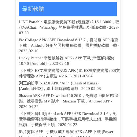
最新軟體
LINE Portable 電腦版免安裝下載 (最新版) 7.16.1.3000，取
代WeChat、WhatsApp 的免費手機通話及傳訊軟體
- 2023-
03-30
Pic Collage APK / APP Download 6.15.7，拼貼趣 APP 推薦
下載，Android 好用的照片拼圖軟體、照片拼貼軟體下載
-
2023-02-10
Lucky Patcher 幸運破解器 APK / APP 下載 (幸運解鎖器)
10.7.8 [Android]
- 2023-02-10
《下載》ES文檔瀏覽器安卓 APK ( 原 ES檔案瀏覽器 / ES文
件管理器 APP ) 去廣告 4.2.6.1
- 2021-07-04
列王的紛爭 5.32.0 APK / APP（Clash of Kings）
[Android/iOS]，線上即時戰略遊戲
- 2020-05-03
Shazam APK / APP Download 10.26.0，免費線上聽 MP3 音
樂、搜尋音樂 MV 影片，Shazam 下載，Android APP
-
2020-04-22
《下載》應用鎖 AppLock APP / APK Download 3.1.6，免
費手機螢幕鎖(手機鎖)，可將手機應用程式上鎖、手機簡
訊鎖、手機保護上鎖
- 2020-04-22
影片剪輯 APP - 手機版威力導演 APK / APP 下載 (Power