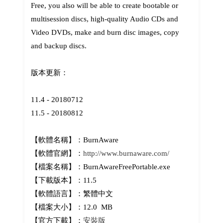
Free, you also will be able to create bootable or
multisession discs, high-quality Audio CDs and
Video DVDs, make and burn disc images, copy
and backup discs.
版本更新：
11.4 - 20180712
11.5 - 20180812
【軟體名稱】：BurnAware
【軟體官網】：
http://www.burnaware.com/
【檔案名稱】：BurnAwareFreePortable.exe
【下載版本】：11.5
【軟體語言】：繁體中文
【檔案大小】：12.0 MB
【官方下載】：
安裝版