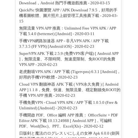
Download，Android 熱門手機遊戲推薦
- 2020-03-15
QuickPic 快圖瀏覽 APP / APK Download 7.9.5，好用的手
機看圖軟體、圖片照片上鎖管理工具推薦下載
- 2020-03-
15
無限流量 VPN APP 推薦：Unlimited Free VPN APK / APP
下載 5.4.0 (betternet) [Android]
- 2020-03-11
手機VPN網路加速器 APP - 非凡VPN APK / APP 下載
3.7.3.5 (FF VPN) [Android/iOS]
- 2020-02-23
SuperVPN APK 下載 2.5.9 (免费VPN客户端) [ Android APP
]，無限流量、不限時間、無速度限制、免ROOT的免費
VPN APP
- 2020-02-23
老虎翻墙VPN APK / APP 下載 (Tigervpns) 6.3.1 [Android]，
好用的手機VPN軟體
- 2020-02-23
Cloud VPN 翻牆神器 APK 下載 ( VPN永久免費 ) [ Android
APP ] 1.1.8，免費、快速、無限流量、穩定翻牆免ROOT的
手機 VPN APP 推薦
- 2020-02-23
手機免費VPN - Cloud VPN APK / APP 下載 1.0.5.0 (Free &
Unlimited) [Android]
- 2020-02-23
手機開啟 PDF、Office 編輯 APP 推薦： OfficeSuite + PDF
Editor APK 下載 10.13.24988 [ Android APP ]，可編輯
PDF、Word(Doc)、PPT、Excel(Xls)
- 2020-02-12
日版剣と魔法のログレス いにしえの女神 Apk 6.0.0 (劍與