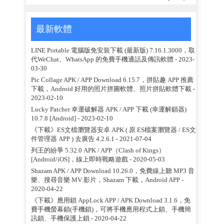
最新軟體
LINE Portable 電腦版免安裝下載 (最新版) 7.16.1.3000，取
代WeChat、WhatsApp 的免費手機通話及傳訊軟體
- 2023-
03-30
Pic Collage APK / APP Download 6.15.7，拼貼趣 APP 推薦
下載，Android 好用的照片拼圖軟體、照片拼貼軟體下載
-
2023-02-10
Lucky Patcher 幸運破解器 APK / APP 下載 (幸運解鎖器)
10.7.8 [Android]
- 2023-02-10
《下載》ES文檔瀏覽器安卓 APK ( 原 ES檔案瀏覽器 / ES文
件管理器 APP ) 去廣告 4.2.6.1
- 2021-07-04
列王的紛爭 5.32.0 APK / APP（Clash of Kings）
[Android/iOS]，線上即時戰略遊戲
- 2020-05-03
Shazam APK / APP Download 10.26.0，免費線上聽 MP3 音
樂、搜尋音樂 MV 影片，Shazam 下載，Android APP
-
2020-04-22
《下載》應用鎖 AppLock APP / APK Download 3.1.6，免
費手機螢幕鎖(手機鎖)，可將手機應用程式上鎖、手機簡
訊鎖、手機保護上鎖
- 2020-04-22