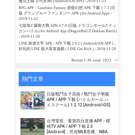
魔法王國 古代女神) [Android/iOS APP]
- 2019-11-23
RPG APP：Granblue Fantasy 碧藍幻想 APK 下載 1.7.3 (日
版 グランブルーファンタジー APK ) for Android Apps
-
2019-11-22
七龍珠Z 爆裂大戰 APK 4.7.0 (日版 ドラゴンボールZ ドッ
カンバトル) for Android App (DragonBall Z Dokkan Battle)
- 2019-11-20
LINE 旅遊大亨 APK / APP 下載 2.9.2 [ Android/iOS APP ]，
好玩的 LINE 版大富翁遊戲 ( LINE Get Rich )
- 2019-11-20
Recent 1-30, total: 1923.
>>
熱門文章
日版戰鬥女子高校 / 戰鬥女子學園
APK / APP 下載 (バトルガール ハ
イスクール) 1.2.12 [Android/iOS]
台灣電視、看第四台直播 APP - 櫻
桃TV APK / APP 下載 2.3
[Android]，民視MLB直播、NBA