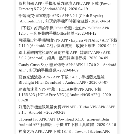
影片剪輯 APP - 手機版威力導演 APK / APP 下載 (Power
Director) 6.7.2 [Android/iOS]
- 2020-04-19
部落衝突:皇室戰爭 APK / APP 3.2.1 (Clash Royale)
[Android/iOS]，好玩的手機即時策略遊戲
- 2020-04-14
《下載》好用的手機Office 軟體 - 金山WPS Office APK
12.5，一套免費的手機Office軟體
- 2020-04-12
可隱藏IP的手機翻牆VPN APP - ExpressVPN APK / APP 下載
7.11.0 [Android/iOS]，快速瀏覽、改變上網IP
- 2020-04-11
線上看韓國電視劇的追劇神器 APP - 韓劇TV APP / APK
5.0.2 [Android]，經典、熱門韓劇排行榜
- 2020-04-09
Candy Crush Saga 糖果傳奇 APP / APK 1.174.0.2，Android
APP，好玩的手機遊戲
- 2020-04-09
藍色光濾波器 APK / APP 下載 3.4.3，手機藍光過濾
Bluelight Filter Download，Android APP
- 2020-04-07
網路加速器 VPN 推薦：HOLA免费VPN APK 下載
1.166.323 ( HOLA Free VPN ) [ Android/iOS APP ]
- 2020-
03-28
好用的手機無限流量免費VPN APP - Turbo VPN APK / APP
3.1.5 [Android]
- 2020-03-28
uTorrent Pro APK / APP Download 6.1.8、µTorrent Beta
Android APP 解鎖版，手機 BT 下載工具軟體
- 2020-03-16
神魔之塔 APK / APP 下載 18.43，Tower of Saviors APK