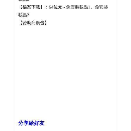
【檔案下載】：64位元 -
免安裝載點1
、
免安裝
載點2
【贊助商廣告】
分享給好友