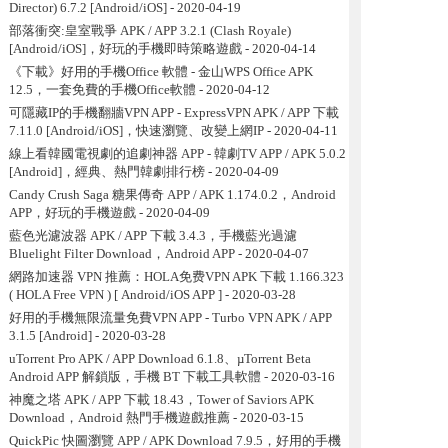
Director) 6.7.2 [Android/iOS]
- 2020-04-19
部落衝突:皇室戰爭 APK / APP 3.2.1 (Clash Royale)
[Android/iOS]，好玩的手機即時策略遊戲
- 2020-04-14
《下載》好用的手機Office 軟體 - 金山WPS Office APK
12.5，一套免費的手機Office軟體
- 2020-04-12
可隱藏IP的手機翻牆VPN APP - ExpressVPN APK / APP 下載
7.11.0 [Android/iOS]，快速瀏覽、改變上網IP
- 2020-04-11
線上看韓國電視劇的追劇神器 APP - 韓劇TV APP / APK 5.0.2
[Android]，經典、熱門韓劇排行榜
- 2020-04-09
Candy Crush Saga 糖果傳奇 APP / APK 1.174.0.2，Android
APP，好玩的手機遊戲
- 2020-04-09
藍色光濾波器 APK / APP 下載 3.4.3，手機藍光過濾
Bluelight Filter Download，Android APP
- 2020-04-07
網路加速器 VPN 推薦：HOLA免费VPN APK 下載 1.166.323
( HOLA Free VPN ) [ Android/iOS APP ]
- 2020-03-28
好用的手機無限流量免費VPN APP - Turbo VPN APK / APP
3.1.5 [Android]
- 2020-03-28
uTorrent Pro APK / APP Download 6.1.8、µTorrent Beta
Android APP 解鎖版，手機 BT 下載工具軟體
- 2020-03-16
神魔之塔 APK / APP 下載 18.43，Tower of Saviors APK
Download，Android 熱門手機遊戲推薦
- 2020-03-15
QuickPic 快圖瀏覽 APP / APK Download 7.9.5，好用的手機