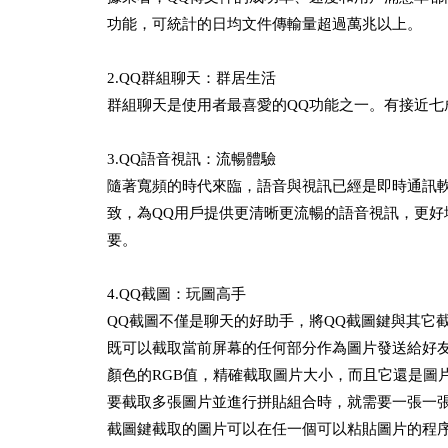
功能，可統計的日均文件傳輸量超過萬兆以上。
2.QQ群組聊天：群居生活
群組聊天是使用者最喜愛的QQ功能之一。有接近七
3.QQ語音視訊：流暢體驗
隨著寬頻的時代來臨，語音與視訊已經是即時通訊
致，為QQ用戶提供更清晰更流暢的語音視訊，更
要。
4.QQ截圖：玩圖高手
QQ截圖不僅是聊天的好助手，將QQ截圖鍵與其它
既可以截取當前屏幕的任何部分作為圖片發送給好
顏色的RGB值，精確截取圖片大小，而且它還是圖
要截取多張圖片並進行拼貼組合時，就需要一張一
截圖鍵截取的圖片可以在任一個可以粘貼圖片的程序