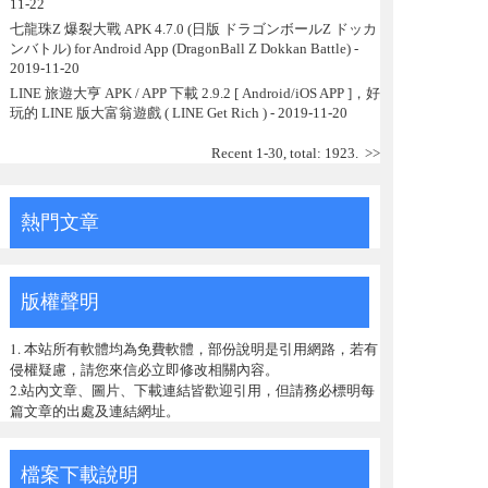
11-22
七龍珠Z 爆裂大戰 APK 4.7.0 (日版 ドラゴンボールZ ドッカ
ンバトル) for Android App (DragonBall Z Dokkan Battle)
-
2019-11-20
LINE 旅遊大亨 APK / APP 下載 2.9.2 [ Android/iOS APP ]，好
玩的 LINE 版大富翁遊戲 ( LINE Get Rich )
- 2019-11-20
Recent 1-30, total: 1923.
>>
熱門文章
版權聲明
1. 本站所有軟體均為免費軟體，部份說明是引用網路，若有
侵權疑慮，請您來信必立即修改相關內容。
2.站內文章、圖片、下載連結皆歡迎引用，但請務必標明每
篇文章的出處及連結網址。
檔案下載說明