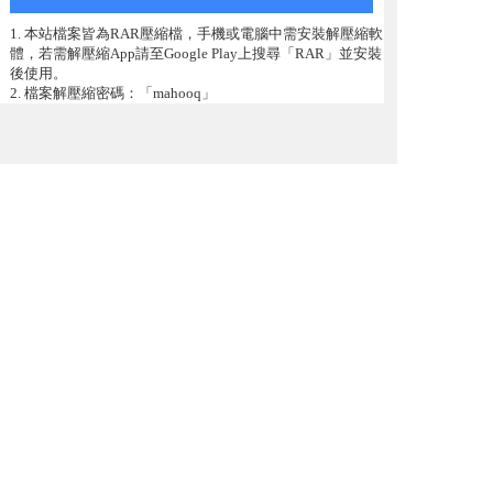
1. 本站檔案皆為RAR壓縮檔，手機或電腦中需安裝解壓縮軟
體，若需解壓縮App請至Google Play上搜尋「RAR」並安裝
後使用。
2. 檔案解壓縮密碼：「mahooq」