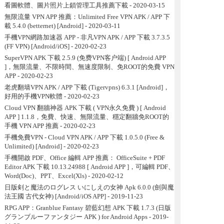
看圖軟體、圖片照片上鎖管理工具推薦下載
- 2020-03-15
無限流量 VPN APP 推薦：Unlimited Free VPN APK / APP 下
載 5.4.0 (betternet) [Android]
- 2020-03-11
手機VPN網路加速器 APP - 非凡VPN APK / APP 下載 3.7.3.5
(FF VPN) [Android/iOS]
- 2020-02-23
SuperVPN APK 下載 2.5.9 (免费VPN客户端) [ Android APP
]，無限流量、不限時間、無速度限制、免ROOT的免費 VPN
APP
- 2020-02-23
老虎翻墙VPN APK / APP 下載 (Tigervpns) 6.3.1 [Android]，
好用的手機VPN軟體
- 2020-02-23
Cloud VPN 翻牆神器 APK 下載 ( VPN永久免費 ) [ Android
APP ] 1.1.8，免費、快速、無限流量、穩定翻牆免ROOT的
手機 VPN APP 推薦
- 2020-02-23
手機免費VPN - Cloud VPN APK / APP 下載 1.0.5.0 (Free &
Unlimited) [Android]
- 2020-02-23
手機開啟 PDF、Office 編輯 APP 推薦： OfficeSuite + PDF
Editor APK 下載 10.13.24988 [ Android APP ]，可編輯 PDF、
Word(Doc)、PPT、Excel(Xls)
- 2020-02-12
日版剣と魔法のログレス いにしえの女神 Apk 6.0.0 (劍與魔
法王國 古代女神) [Android/iOS APP]
- 2019-11-23
RPG APP：Granblue Fantasy 碧藍幻想 APK 下載 1.7.3 (日版
グランブルーファンタジー APK ) for Android Apps
- 2019-