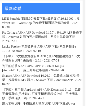
最新軟體
LINE Portable 電腦版免安裝下載 (最新版) 7.16.1.3000，取
代WeChat、WhatsApp 的免費手機通話及傳訊軟體
- 2023-
03-30
Pic Collage APK / APP Download 6.15.7，拼貼趣 APP 推薦下
載，Android 好用的照片拼圖軟體、照片拼貼軟體下載
-
2023-02-10
Lucky Patcher 幸運破解器 APK / APP 下載 (幸運解鎖器)
10.7.8 [Android]
- 2023-02-10
《下載》ES文檔瀏覽器安卓 APK ( 原 ES檔案瀏覽器 / ES文
件管理器 APP ) 去廣告 4.2.6.1
- 2021-07-04
列王的紛爭 5.32.0 APK / APP（Clash of Kings）
[Android/iOS]，線上即時戰略遊戲
- 2020-05-03
Shazam APK / APP Download 10.26.0，免費線上聽 MP3 音
樂、搜尋音樂 MV 影片，Shazam 下載，Android APP
- 2020-
04-22
《下載》應用鎖 AppLock APP / APK Download 3.1.6，免費
手機螢幕鎖(手機鎖)，可將手機應用程式上鎖、手機簡訊
鎖、手機保護上鎖
- 2020-04-22
影片剪輯 APP - 手機版威力導演 APK / APP 下載 (Power