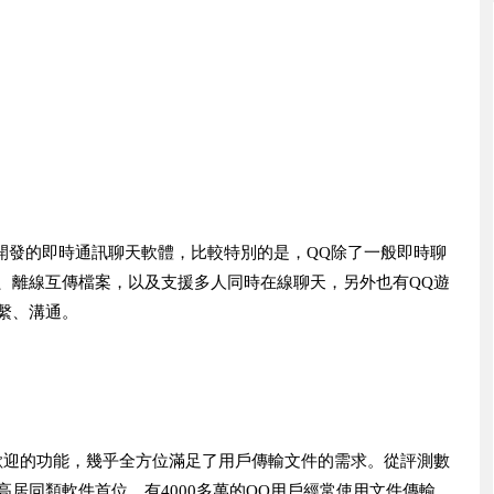
所開發的即時通訊聊天軟體，比較特別的是，QQ除了一般即時聊
、離線互傳檔案，以及支援多人同時在線聊天，另外也有QQ遊
繫、溝通。
歡迎的功能，幾乎全方位滿足了用戶傳輸文件的需求。從評測數
居同類軟件首位。有4000多萬的QQ用戶經常使用文件傳輸