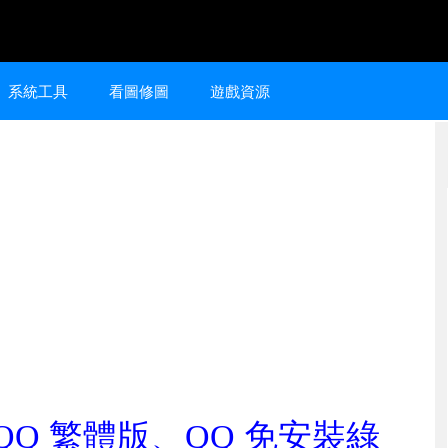
系統工具
看圖修圖
遊戲資源
、QQ 繁體版、QQ 免安裝綠