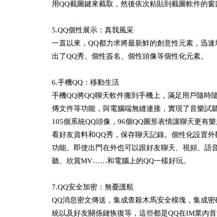
用QQ截圖鍵來截取，然後依次粘貼到截圖軟件的窗
5.QQ個性展示：真我風采
一直以來，QQ都力求將最新鮮的創意性元素，迅速
出了QQ秀、個性簽名、個性頭像等個性化元素。
6.手機QQ：移動生活
手機QQ將QQ聊天軟件搬到手機上，滿足用戶隨時
傳文件等功能，與電腦端無縫連接，實現了音樂試聽
105個系統QQ頭像，96個QQ圖形表情讓聊天更
看好友資料和QQ秀，保存聊天記錄。個性化設置
功能。即使出門在外也可以跟好友聊天、視頻、語
聽、欣賞MV……和電腦上的QQ一樣好玩。
7.QQ安全加密：無憂護航
QQ消息密文傳送，集成查殺木馬安全模塊，集成
統以及好友關係鏈恢復等，這些都是QQ在IM業內