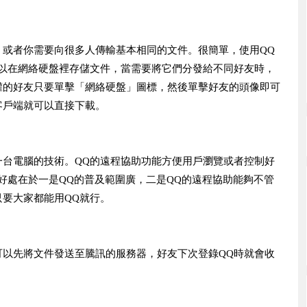
？或者你需要向很多人傳輸基本相同的文件。很簡單，使用QQ
可以在網絡硬盤裡存儲文件，當需要將它們分發給不同好友時，
權的好友只要單擊「網絡硬盤」圖標，然後單擊好友的頭像即可
客戶端就可以直接下載。
一台電腦的技術。QQ的遠程協助功能方便用戶瀏覽或者控制好
好處在於一是QQ的普及範圍廣，二是QQ的遠程協助能夠不管
要大家都能用QQ就行。
以先將文件發送至騰訊的​​服務器，好友下次登錄QQ時就會收