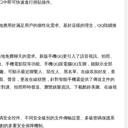
口中即可快速進行拼貼操作。
地應用於滿足用戶的個性化需求。基於這樣的理念，QQ陸續推
隨地免費聊天的需求。新版手機QQ更引入了語音視訊、拍照、
、手機電影院等功能。手機QQ跟電腦QQ互聯，能顯示全部
有樂趣。可顯示最近聯繫人、陌生人、黑名單。在線添加好友，查
外觀、聲音，更改在線狀態，針對智能手機還提供了傳送文件的
音對講、拍照即時發送、瀏覽娛樂資訊、下載酷鈴美圖、在線視
密碼安全控件、不同安全級別的文件傳輸設置、多級密碼保護系
首創的多重安全保障機制。