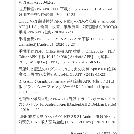
VPN APP
- 2020-02-23
老虎翻墙VPN APK / APP 下載 (Tigervpns) 6.3.1 [Android]，
好用的手機VPN軟體
- 2020-02-23
Cloud VPN 翻牆神器 APK 下載 ( VPN永久免費 ) [ Android
APP ] 1.1.8，免費、快速、無限流量、穩定翻牆免ROOT的
手機 VPN APP 推薦
- 2020-02-23
手機免費VPN - Cloud VPN APK / APP 下載 1.0.5.0 (Free &
Unlimited) [Android]
- 2020-02-23
手機開啟 PDF、Office 編輯 APP 推薦： OfficeSuite + PDF
Editor APK 下載 10.13.24988 [ Android APP ]，可編輯
PDF、Word(Doc)、PPT、Excel(Xls)
- 2020-02-12
日版剣と魔法のログレス いにしえの女神 Apk 6.0.0 (劍與
魔法王國 古代女神) [Android/iOS APP]
- 2019-11-23
RPG APP：Granblue Fantasy 碧藍幻想 APK 下載 1.7.3 (日
版 グランブルーファンタジー APK ) for Android Apps
-
2019-11-22
七龍珠Z 爆裂大戰 APK 4.7.0 (日版 ドラゴンボールZ ドッ
カンバトル) for Android App (DragonBall Z Dokkan Battle)
- 2019-11-20
LINE 旅遊大亨 APK / APP 下載 2.9.2 [ Android/iOS APP ]，
好玩的 LINE 版大富翁遊戲 ( LINE Get Rich )
- 2019-11-20
Recent 1-30, total: 1923.
>>