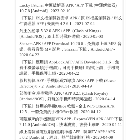
Lucky Patcher 幸運破解器 APK / APP 下載 (幸運解鎖器)
10.7.8 [Android]
- 2023-02-10
《下載》ES文檔瀏覽器安卓 APK ( 原 ES檔案瀏覽器 / ES文
件管理器 APP ) 去廣告 4.2.6.1
- 2021-07-04
列王的紛爭 5.32.0 APK / APP（Clash of Kings）
[Android/iOS]，線上即時戰略遊戲
- 2020-05-03
Shazam APK / APP Download 10.26.0，免費線上聽 MP3 音
樂、搜尋音樂 MV 影片，Shazam 下載，Android APP
-
2020-04-22
《下載》應用鎖 AppLock APP / APK Download 3.1.6，免
費手機螢幕鎖(手機鎖)，可將手機應用程式上鎖、手機簡
訊鎖、手機保護上鎖
- 2020-04-22
影片剪輯 APP - 手機版威力導演 APK / APP 下載 (Power
Director) 6.7.2 [Android/iOS]
- 2020-04-19
部落衝突:皇室戰爭 APK / APP 3.2.1 (Clash Royale)
[Android/iOS]，好玩的手機即時策略遊戲
- 2020-04-14
《下載》好用的手機Office 軟體 - 金山WPS Office APK
12.5，一套免費的手機Office軟體
- 2020-04-12
可隱藏IP的手機翻牆VPN APP - ExpressVPN APK / APP 下載
7.11.0 [Android/iOS]，快速瀏覽、改變上網IP
- 2020-04-11
線上看韓國電視劇的追劇神器 APP - 韓劇TV APP / APK
5.0.2 [Android]，經典、熱門韓劇排行榜
- 2020-04-09