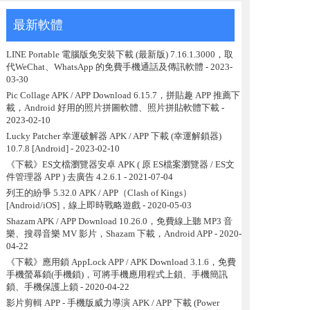
最新軟體
LINE Portable 電腦版免安裝下載 (最新版) 7.16.1.3000，取
代WeChat、WhatsApp 的免費手機通話及傳訊軟體
- 2023-
03-30
Pic Collage APK / APP Download 6.15.7，拼貼趣 APP 推薦下
載，Android 好用的照片拼圖軟體、照片拼貼軟體下載
-
2023-02-10
Lucky Patcher 幸運破解器 APK / APP 下載 (幸運解鎖器)
10.7.8 [Android]
- 2023-02-10
《下載》ES文檔瀏覽器安卓 APK ( 原 ES檔案瀏覽器 / ES文
件管理器 APP ) 去廣告 4.2.6.1
- 2021-07-04
列王的紛爭 5.32.0 APK / APP（Clash of Kings）
[Android/iOS]，線上即時戰略遊戲
- 2020-05-03
Shazam APK / APP Download 10.26.0，免費線上聽 MP3 音
樂、搜尋音樂 MV 影片，Shazam 下載，Android APP
- 2020-
04-22
《下載》應用鎖 AppLock APP / APK Download 3.1.6，免費
手機螢幕鎖(手機鎖)，可將手機應用程式上鎖、手機簡訊
鎖、手機保護上鎖
- 2020-04-22
影片剪輯 APP - 手機版威力導演 APK / APP 下載 (Power