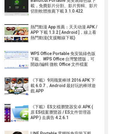
Bandicut Portable 免安裝綠色版下
載，免費影片分割、影片剪輯、影片
切割軟體推薦下載 3.1.0.422
熱門動漫 App 推薦：天天动漫 APK /
APP 下載 1.3.2 [ Android ]，線上看
熱門動漫(支援離線下載)
WPS Office Portable 免安裝綠色版
下載、WPS Office 台灣繁體版，可
開啟/編輯 微軟 Office 文件檔案
《下載》9局職業棒球 2016 APK 下
載 6.0.7，Android 最好玩的棒球遊
戲 APP
《下載》ES文檔瀏覽器安卓 APK (
原 ES檔案瀏覽器 / ES文件管理器
APP ) 去廣告 4.2.6.1
LINE Portable 電腦版免安裝下載