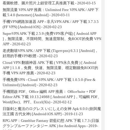
看圖軟體、圖片照片上鎖管理工具推薦下載
- 2020-03-15
無限流量 VPN APP 推薦：Unlimited Free VPN APK / APP 下
載 5.4.0 (betternet) [Android]
- 2020-03-11
手機VPN網路加速器 APP - 非凡VPN APK / APP 下載 3.7.3.5
(FF VPN) [Android/iOS]
- 2020-02-23
SuperVPN APK 下載 2.5.9 (免费VPN客户端) [ Android APP
]，無限流量、不限時間、無速度限制、免ROOT的免費 VPN
APP
- 2020-02-23
老虎翻墙VPN APK / APP 下載 (Tigervpns) 6.3.1 [Android]，
好用的手機VPN軟體
- 2020-02-23
Cloud VPN 翻牆神器 APK 下載 ( VPN永久免費 ) [ Android
APP ] 1.1.8，免費、快速、無限流量、穩定翻牆免ROOT的
手機 VPN APP 推薦
- 2020-02-23
手機免費VPN - Cloud VPN APK / APP 下載 1.0.5.0 (Free &
Unlimited) [Android]
- 2020-02-23
手機開啟 PDF、Office 編輯 APP 推薦： OfficeSuite + PDF
Editor APK 下載 10.13.24988 [ Android APP ]，可編輯 PDF、
Word(Doc)、PPT、Excel(Xls)
- 2020-02-12
日版剣と魔法のログレス いにしえの女神 Apk 6.0.0 (劍與魔
法王國 古代女神) [Android/iOS APP]
- 2019-11-23
RPG APP：Granblue Fantasy 碧藍幻想 APK 下載 1.7.3 (日版
グランブルーファンタジー APK ) for Android Apps
- 2019-