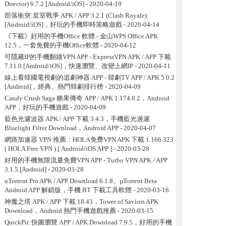
Director) 6.7.2 [Android/iOS]
- 2020-04-19
部落衝突:皇室戰爭 APK / APP 3.2.1 (Clash Royale)
[Android/iOS]，好玩的手機即時策略遊戲
- 2020-04-14
《下載》好用的手機Office 軟體 - 金山WPS Office APK
12.5，一套免費的手機Office軟體
- 2020-04-12
可隱藏IP的手機翻牆VPN APP - ExpressVPN APK / APP 下載
7.11.0 [Android/iOS]，快速瀏覽、改變上網IP
- 2020-04-11
線上看韓國電視劇的追劇神器 APP - 韓劇TV APP / APK 5.0.2
[Android]，經典、熱門韓劇排行榜
- 2020-04-09
Candy Crush Saga 糖果傳奇 APP / APK 1.174.0.2，Android
APP，好玩的手機遊戲
- 2020-04-09
藍色光濾波器 APK / APP 下載 3.4.3，手機藍光過濾
Bluelight Filter Download，Android APP
- 2020-04-07
網路加速器 VPN 推薦：HOLA免费VPN APK 下載 1.166.323
( HOLA Free VPN ) [ Android/iOS APP ]
- 2020-03-28
好用的手機無限流量免費VPN APP - Turbo VPN APK / APP
3.1.5 [Android]
- 2020-03-28
uTorrent Pro APK / APP Download 6.1.8、µTorrent Beta
Android APP 解鎖版，手機 BT 下載工具軟體
- 2020-03-16
神魔之塔 APK / APP 下載 18.43，Tower of Saviors APK
Download，Android 熱門手機遊戲推薦
- 2020-03-15
QuickPic 快圖瀏覽 APP / APK Download 7.9.5，好用的手機