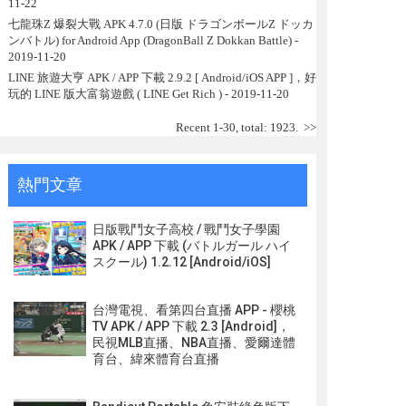
11-22
七龍珠Z 爆裂大戰 APK 4.7.0 (日版 ドラゴンボールZ ドッカ
ンバトル) for Android App (DragonBall Z Dokkan Battle)
-
2019-11-20
LINE 旅遊大亨 APK / APP 下載 2.9.2 [ Android/iOS APP ]，好
玩的 LINE 版大富翁遊戲 ( LINE Get Rich )
- 2019-11-20
Recent 1-30, total: 1923.
>>
熱門文章
日版戰鬥女子高校 / 戰鬥女子學園
APK / APP 下載 (バトルガール ハイ
スクール) 1.2.12 [Android/iOS]
台灣電視、看第四台直播 APP - 櫻桃
TV APK / APP 下載 2.3 [Android]，
民視MLB直播、NBA直播、愛爾達體
育台、緯來體育台直播