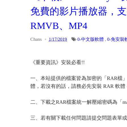
免費的影片播放器，支
RMVB、MP4
Chans
1/17/2019
0-中文版軟體
,
0-免安裝
《重要資訊》安裝必看!!
一、本站提供的檔案皆為加密的「RAR檔
體，若沒有的話，請務必先安裝 RAR 軟體 or A
二、下載之RAR檔案統一解壓縮密碼為「ma
三、若有關下載任何問題請提交問題表單