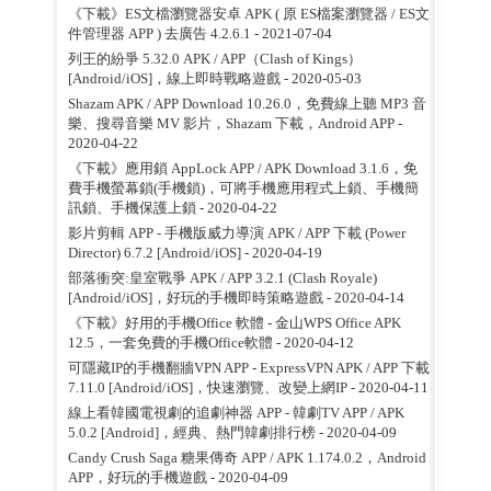
《下載》ES文檔瀏覽器安卓 APK ( 原 ES檔案瀏覽器 / ES文
件管理器 APP ) 去廣告 4.2.6.1
- 2021-07-04
列王的紛爭 5.32.0 APK / APP（Clash of Kings）
[Android/iOS]，線上即時戰略遊戲
- 2020-05-03
Shazam APK / APP Download 10.26.0，免費線上聽 MP3 音
樂、搜尋音樂 MV 影片，Shazam 下載，Android APP
-
2020-04-22
《下載》應用鎖 AppLock APP / APK Download 3.1.6，免
費手機螢幕鎖(手機鎖)，可將手機應用程式上鎖、手機簡
訊鎖、手機保護上鎖
- 2020-04-22
影片剪輯 APP - 手機版威力導演 APK / APP 下載 (Power
Director) 6.7.2 [Android/iOS]
- 2020-04-19
部落衝突:皇室戰爭 APK / APP 3.2.1 (Clash Royale)
[Android/iOS]，好玩的手機即時策略遊戲
- 2020-04-14
《下載》好用的手機Office 軟體 - 金山WPS Office APK
12.5，一套免費的手機Office軟體
- 2020-04-12
可隱藏IP的手機翻牆VPN APP - ExpressVPN APK / APP 下載
7.11.0 [Android/iOS]，快速瀏覽、改變上網IP
- 2020-04-11
線上看韓國電視劇的追劇神器 APP - 韓劇TV APP / APK
5.0.2 [Android]，經典、熱門韓劇排行榜
- 2020-04-09
Candy Crush Saga 糖果傳奇 APP / APK 1.174.0.2，Android
APP，好玩的手機遊戲
- 2020-04-09