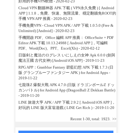
好用的手機VPN軟體
- 2020-02-23
Cloud VPN 翻牆神器 APK 下載 ( VPN永久免費 ) [ Android
APP ] 1.1.8，免費、快速、無限流量、穩定翻牆免ROOT的
手機 VPN APP 推薦
- 2020-02-23
手機免費VPN - Cloud VPN APK / APP 下載 1.0.5.0 (Free &
Unlimited) [Android]
- 2020-02-23
手機開啟 PDF、Office 編輯 APP 推薦： OfficeSuite + PDF
Editor APK 下載 10.13.24988 [ Android APP ]，可編輯
PDF、Word(Doc)、PPT、Excel(Xls)
- 2020-02-12
日版剣と魔法のログレス いにしえの女神 Apk 6.0.0 (劍與
魔法王國 古代女神) [Android/iOS APP]
- 2019-11-23
RPG APP：Granblue Fantasy 碧藍幻想 APK 下載 1.7.3 (日
版 グランブルーファンタジー APK ) for Android Apps
-
2019-11-22
七龍珠Z 爆裂大戰 APK 4.7.0 (日版 ドラゴンボールZ ドッ
カンバトル) for Android App (DragonBall Z Dokkan Battle)
- 2019-11-20
LINE 旅遊大亨 APK / APP 下載 2.9.2 [ Android/iOS APP ]，
好玩的 LINE 版大富翁遊戲 ( LINE Get Rich )
- 2019-11-20
Recent 1-30, total: 1923.
>>