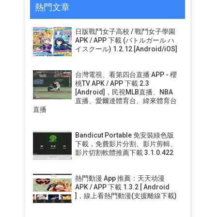
熱門文章
日版戰鬥女子高校 / 戰鬥女子學園
APK / APP 下載 (バトルガール ハ
イスクール) 1.2.12 [Android/iOS]
台灣電視、看第四台直播 APP - 櫻
桃TV APK / APP 下載 2.3
[Android]，民視MLB直播、NBA
直播、愛爾達體育台、緯來體育台
直播
Bandicut Portable 免安裝綠色版
下載，免費影片分割、影片剪輯、
影片切割軟體推薦下載 3.1.0.422
熱門動漫 App 推薦：天天动漫
APK / APP 下載 1.3.2 [ Android
]，線上看熱門動漫(支援離線下載)