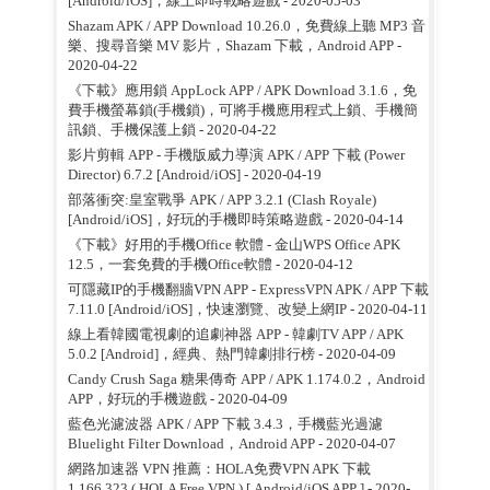
[Android/iOS]，線上即時戰略遊戲
- 2020-05-03
Shazam APK / APP Download 10.26.0，免費線上聽 MP3 音
樂、搜尋音樂 MV 影片，Shazam 下載，Android APP
-
2020-04-22
《下載》應用鎖 AppLock APP / APK Download 3.1.6，免
費手機螢幕鎖(手機鎖)，可將手機應用程式上鎖、手機簡
訊鎖、手機保護上鎖
- 2020-04-22
影片剪輯 APP - 手機版威力導演 APK / APP 下載 (Power
Director) 6.7.2 [Android/iOS]
- 2020-04-19
部落衝突:皇室戰爭 APK / APP 3.2.1 (Clash Royale)
[Android/iOS]，好玩的手機即時策略遊戲
- 2020-04-14
《下載》好用的手機Office 軟體 - 金山WPS Office APK
12.5，一套免費的手機Office軟體
- 2020-04-12
可隱藏IP的手機翻牆VPN APP - ExpressVPN APK / APP 下載
7.11.0 [Android/iOS]，快速瀏覽、改變上網IP
- 2020-04-11
線上看韓國電視劇的追劇神器 APP - 韓劇TV APP / APK
5.0.2 [Android]，經典、熱門韓劇排行榜
- 2020-04-09
Candy Crush Saga 糖果傳奇 APP / APK 1.174.0.2，Android
APP，好玩的手機遊戲
- 2020-04-09
藍色光濾波器 APK / APP 下載 3.4.3，手機藍光過濾
Bluelight Filter Download，Android APP
- 2020-04-07
網路加速器 VPN 推薦：HOLA免费VPN APK 下載
1.166.323 ( HOLA Free VPN ) [ Android/iOS APP ]
- 2020-