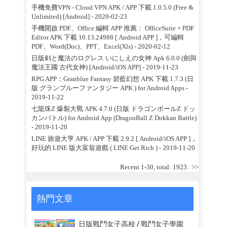
手機免費VPN - Cloud VPN APK / APP 下載 1.0.5.0 (Free &
Unlimited) [Android]
- 2020-02-23
手機開啟 PDF、Office 編輯 APP 推薦： OfficeSuite + PDF
Editor APK 下載 10.13.24988 [ Android APP ]，可編輯
PDF、Word(Doc)、PPT、Excel(Xls)
- 2020-02-12
日版剣と魔法のログレス いにしえの女神 Apk 6.0.0 (劍與
魔法王國 古代女神) [Android/iOS APP]
- 2019-11-23
RPG APP：Granblue Fantasy 碧藍幻想 APK 下載 1.7.3 (日
版 グランブルーファンタジー APK ) for Android Apps
-
2019-11-22
七龍珠Z 爆裂大戰 APK 4.7.0 (日版 ドラゴンボールZ ドッ
カンバトル) for Android App (DragonBall Z Dokkan Battle)
- 2019-11-20
LINE 旅遊大亨 APK / APP 下載 2.9.2 [ Android/iOS APP ]，
好玩的 LINE 版大富翁遊戲 ( LINE Get Rich )
- 2019-11-20
Recent 1-30, total: 1923.
>>
熱門文章
日版戰鬥女子高校 / 戰鬥女子學園