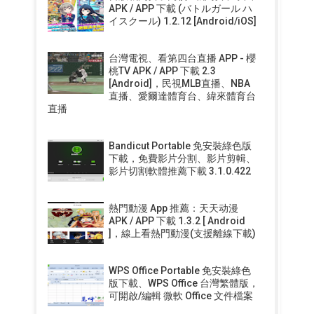
APK / APP 下載 (バトルガール ハ
イスクール) 1.2.12 [Android/iOS]
台灣電視、看第四台直播 APP - 櫻
桃TV APK / APP 下載 2.3
[Android]，民視MLB直播、NBA
直播、愛爾達體育台、緯來體育台
直播
Bandicut Portable 免安裝綠色版
下載，免費影片分割、影片剪輯、
影片切割軟體推薦下載 3.1.0.422
熱門動漫 App 推薦：天天动漫
APK / APP 下載 1.3.2 [ Android
]，線上看熱門動漫(支援離線下載)
WPS Office Portable 免安裝綠色
版下載、WPS Office 台灣繁體版，
可開啟/編輯 微軟 Office 文件檔案