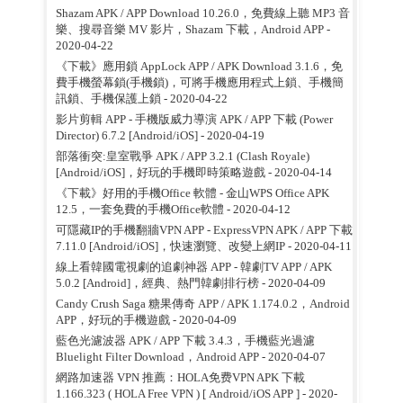
Shazam APK / APP Download 10.26.0，免費線上聽 MP3 音
樂、搜尋音樂 MV 影片，Shazam 下載，Android APP
-
2020-04-22
《下載》應用鎖 AppLock APP / APK Download 3.1.6，免
費手機螢幕鎖(手機鎖)，可將手機應用程式上鎖、手機簡
訊鎖、手機保護上鎖
- 2020-04-22
影片剪輯 APP - 手機版威力導演 APK / APP 下載 (Power
Director) 6.7.2 [Android/iOS]
- 2020-04-19
部落衝突:皇室戰爭 APK / APP 3.2.1 (Clash Royale)
[Android/iOS]，好玩的手機即時策略遊戲
- 2020-04-14
《下載》好用的手機Office 軟體 - 金山WPS Office APK
12.5，一套免費的手機Office軟體
- 2020-04-12
可隱藏IP的手機翻牆VPN APP - ExpressVPN APK / APP 下載
7.11.0 [Android/iOS]，快速瀏覽、改變上網IP
- 2020-04-11
線上看韓國電視劇的追劇神器 APP - 韓劇TV APP / APK
5.0.2 [Android]，經典、熱門韓劇排行榜
- 2020-04-09
Candy Crush Saga 糖果傳奇 APP / APK 1.174.0.2，Android
APP，好玩的手機遊戲
- 2020-04-09
藍色光濾波器 APK / APP 下載 3.4.3，手機藍光過濾
Bluelight Filter Download，Android APP
- 2020-04-07
網路加速器 VPN 推薦：HOLA免费VPN APK 下載
1.166.323 ( HOLA Free VPN ) [ Android/iOS APP ]
- 2020-