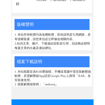
鎖
版權聲明
1. 本站所有軟體均為免費軟體，部份說明是引用網路，若
有侵權疑慮，請您來信必立即修改相關內容。
2.站內文章、圖片、下載連結皆歡迎引用，但請務必標明
每篇文章的出處及連結網址。
檔案下載說明
1. 本站檔案皆為RAR壓縮檔，手機或電腦中需安裝解壓縮
軟體，若需解壓縮App請至Google Play上搜尋「RAR」並
安裝後使用。
2. 檔案解壓縮密碼：「mahooq」