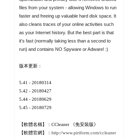
files from your system - allowing Windows to run
faster and freeing up valuable hard disk space. It
also cleans traces of your online activities such
as your Internet history. But the best part is that
it's fast (normally taking less than a second to
run) and contains NO Spyware or Adware! :)
版本更新：
5.41 - 20180314
5.42 - 20180427
5.44 - 20180629
5.45 - 20180729
【軟體名稱】：CCleaner 《免安裝版》
【軟體官網】：
http://www.piriform.com/ccleaner