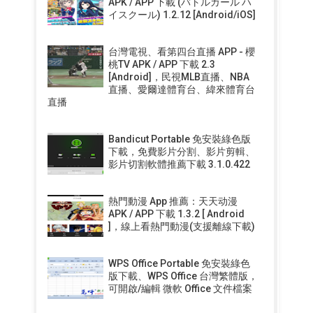
APK / APP 下載 (バトルガール ハ
イスクール) 1.2.12 [Android/iOS]
台灣電視、看第四台直播 APP - 櫻
桃TV APK / APP 下載 2.3
[Android]，民視MLB直播、NBA
直播、愛爾達體育台、緯來體育台
直播
Bandicut Portable 免安裝綠色版
下載，免費影片分割、影片剪輯、
影片切割軟體推薦下載 3.1.0.422
熱門動漫 App 推薦：天天动漫
APK / APP 下載 1.3.2 [ Android
]，線上看熱門動漫(支援離線下載)
WPS Office Portable 免安裝綠色
版下載、WPS Office 台灣繁體版，
可開啟/編輯 微軟 Office 文件檔案