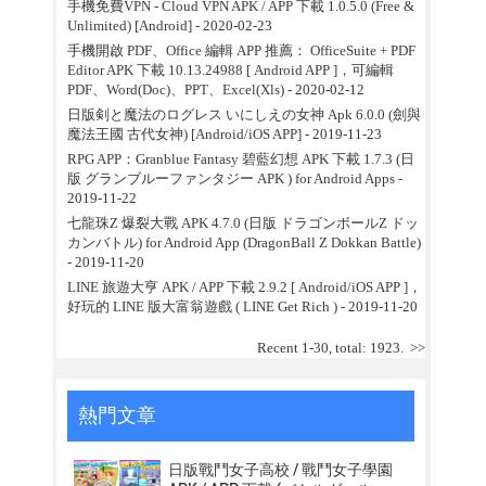
手機免費VPN - Cloud VPN APK / APP 下載 1.0.5.0 (Free &
Unlimited) [Android]
- 2020-02-23
手機開啟 PDF、Office 編輯 APP 推薦： OfficeSuite + PDF
Editor APK 下載 10.13.24988 [ Android APP ]，可編輯
PDF、Word(Doc)、PPT、Excel(Xls)
- 2020-02-12
日版剣と魔法のログレス いにしえの女神 Apk 6.0.0 (劍與
魔法王國 古代女神) [Android/iOS APP]
- 2019-11-23
RPG APP：Granblue Fantasy 碧藍幻想 APK 下載 1.7.3 (日
版 グランブルーファンタジー APK ) for Android Apps
-
2019-11-22
七龍珠Z 爆裂大戰 APK 4.7.0 (日版 ドラゴンボールZ ドッ
カンバトル) for Android App (DragonBall Z Dokkan Battle)
- 2019-11-20
LINE 旅遊大亨 APK / APP 下載 2.9.2 [ Android/iOS APP ]，
好玩的 LINE 版大富翁遊戲 ( LINE Get Rich )
- 2019-11-20
Recent 1-30, total: 1923.
>>
熱門文章
日版戰鬥女子高校 / 戰鬥女子學園