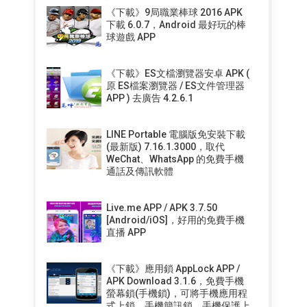
《下載》9局職業棒球 2016 APK
下載 6.0.7，Android 最好玩的棒
球遊戲 APP
《下載》ES文檔瀏覽器安卓 APK (
原 ES檔案瀏覽器 / ES文件管理器
APP ) 去廣告 4.2.6.1
LINE Portable 電腦版免安裝下載
(最新版) 7.16.1.3000，取代
WeChat、WhatsApp 的免費手機
通話及傳訊軟體
Live.me APP / APK 3.7.50
[Android/iOS]，好用的免費手機
直播 APP
《下載》應用鎖 AppLock APP /
APK Download 3.1.6，免費手機
螢幕鎖(手機鎖)，可將手機應用程
式上鎖、手機簡訊鎖、手機保護上