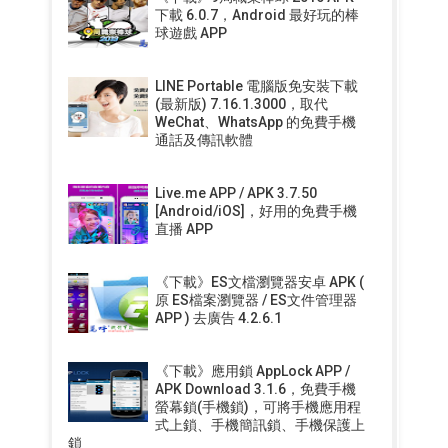
下載 6.0.7，Android 最好玩的棒
球遊戲 APP
LINE Portable 電腦版免安裝下載
(最新版) 7.16.1.3000，取代
WeChat、WhatsApp 的免費手機
通話及傳訊軟體
Live.me APP / APK 3.7.50
[Android/iOS]，好用的免費手機
直播 APP
《下載》ES文檔瀏覽器安卓 APK (
原 ES檔案瀏覽器 / ES文件管理器
APP ) 去廣告 4.2.6.1
《下載》應用鎖 AppLock APP /
APK Download 3.1.6，免費手機
螢幕鎖(手機鎖)，可將手機應用程
式上鎖、手機簡訊鎖、手機保護上
鎖