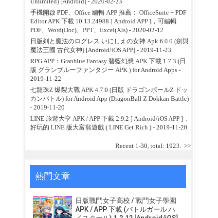
Unlimited) [Android]
- 2020-02-23
手機開啟 PDF、Office 編輯 APP 推薦： OfficeSuite + PDF
Editor APK 下載 10.13.24988 [ Android APP ]，可編輯
PDF、Word(Doc)、PPT、Excel(Xls)
- 2020-02-12
日版剣と魔法のログレス いにしえの女神 Apk 6.0.0 (劍與
魔法王國 古代女神) [Android/iOS APP]
- 2019-11-23
RPG APP：Granblue Fantasy 碧藍幻想 APK 下載 1.7.3 (日
版 グランブルーファンタジー APK ) for Android Apps
-
2019-11-22
七龍珠Z 爆裂大戰 APK 4.7.0 (日版 ドラゴンボールZ ドッ
カンバトル) for Android App (DragonBall Z Dokkan Battle)
- 2019-11-20
LINE 旅遊大亨 APK / APP 下載 2.9.2 [ Android/iOS APP ]，
好玩的 LINE 版大富翁遊戲 ( LINE Get Rich )
- 2019-11-20
Recent 1-30, total: 1923.
>>
熱門文章
日版戰鬥女子高校 / 戰鬥女子學園
APK / APP 下載 (バトルガール ハ
イスクール) 1.2.12 [Android/iOS]